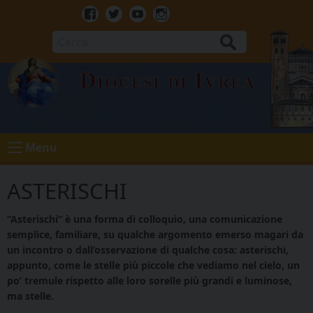
Skip
to
Facebook
Twitter
Youtube
Instagram
content
Cerca
Diocesi di Ivrea
Menu
ASTERISCHI
“Asterischi” è una forma di colloquio, una comunicazione
semplice, familiare, su qualche argomento emerso magari da
un incontro o dall’osservazione di qualche cosa: asterischi,
appunto, come le stelle più piccole che vediamo nel cielo, un
po’ tremule rispetto alle loro sorelle più grandi e luminose,
ma stelle.