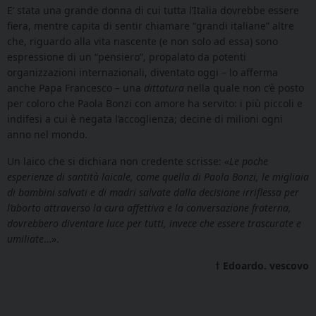
E’ stata una grande donna di cui tutta l’Italia dovrebbe essere
fiera, mentre capita di sentir chiamare “grandi italiane” altre
che, riguardo alla vita nascente (e non solo ad essa) sono
espressione di un “pensiero”, propalato da potenti
organizzazioni internazionali, diventato oggi – lo afferma
anche Papa Francesco – una
dittatura
nella quale non c’è posto
per coloro che Paola Bonzi con amore ha servito: i più piccoli e
indifesi a cui è negata l’accoglienza; decine di milioni ogni
anno nel mondo.
Un laico che si dichiara non credente scrisse: «
Le poche
esperienze di santità laicale, come quella di Paola Bonzi, le migliaia
di bambini salvati e di madri salvate dalla decisione irriflessa per
l’aborto attraverso la cura affettiva e la conversazione fraterna,
dovrebbero diventare luce per tutti, invece che essere trascurate e
umiliate
…».
† Edoardo. vescovo