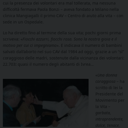
cui la presenza dei volontari era mal tollerata, ma nessuna
difficoltà fermava Paola Bonzi – aveva fondato a Milano nella
clinica Mangiagalli il primo CAV – Centro di aiuto alla vita – con
sede in un Ospedale.
Lo ha diretto fino al termine della sua vita; pochi giorni prima
scriveva: «
Fiocchi azzurri, fiocchi rosa. Sono la nostra gioia e il
motivo per cui ci impegniamo
». E indicava il numero di bambini
salvati dall’aborto nel suo CAV dal 1984 ad oggi, grazie a un “sì”
coraggioso delle madri, sostenute dalla vicinanza dei volontari:
22.703
:
quasi il numero degli abitanti di Ivrea…
«
Una donna
coraggiosa
– ha
scritto di lei la
Presidente del
Movimento per
la Vita –
garbata,
intraprendente,
dolce, tenace,