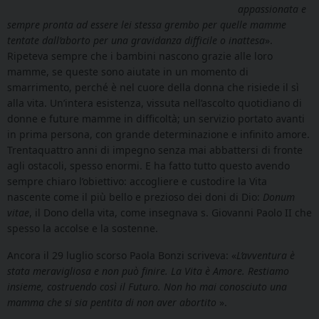
appassionata e
sempre pronta ad essere lei stessa grembo per quelle mamme
tentate dall’aborto per una gravidanza difficile o inattesa
».
Ripeteva sempre che i bambini nascono grazie alle loro
mamme, se queste sono aiutate in un momento di
smarrimento, perché è nel cuore della donna che risiede il sì
alla vita. Un’intera esistenza, vissuta nell’ascolto quotidiano di
donne e future mamme in difficoltà; un servizio portato avanti
in prima persona, con grande determinazione e infinito amore.
Trentaquattro anni di impegno senza mai abbattersi di fronte
agli ostacoli, spesso enormi. E ha fatto tutto questo avendo
sempre chiaro l’obiettivo: accogliere e custodire la Vita
nascente come il più bello e prezioso dei doni di Dio:
Donum
vitae
, il Dono della vita, come insegnava s. Giovanni Paolo II che
spesso la accolse e la sostenne.
Ancora il 29 luglio scorso Paola Bonzi scriveva: «
L’avventura è
stata meravigliosa e non può finire. La Vita è Amore. Restiamo
insieme, costruendo così il Futuro.
Non ho mai conosciuto una
mamma che si sia pentita di non aver abortito
».