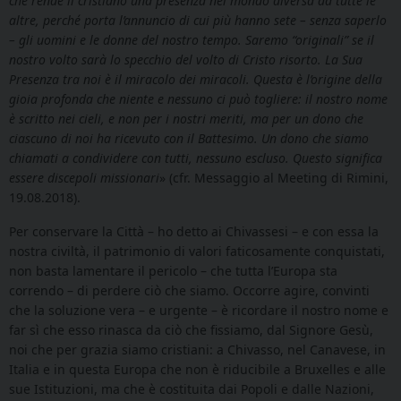
che rende il cristiano una presenza nel mondo diversa da tutte le
altre, perché porta l’annuncio di cui più hanno sete – senza saperlo
– gli uomini e le donne del nostro tempo. Saremo “originali” se il
nostro volto sarà lo specchio del volto di Cristo risorto. La Sua
Presenza tra noi è il miracolo dei miracoli. Questa è l’origine della
gioia profonda che niente e nessuno ci può togliere: il nostro nome
è scritto nei cieli, e non per i nostri meriti, ma per un dono che
ciascuno di noi ha ricevuto con il Battesimo. Un dono che siamo
chiamati a condividere con tutti, nessuno escluso. Questo significa
essere discepoli missionari
» (cfr. Messaggio al Meeting di Rimini,
19.08.2018).
Per conservare la Città – ho detto ai Chivassesi – e con essa la
nostra civiltà, il patrimonio di valori faticosamente conquistati,
non basta lamentare il pericolo – che tutta l’Europa sta
correndo – di perdere ciò che siamo. Occorre agire, convinti
che la soluzione vera – e urgente – è ricordare il nostro nome e
far sì che esso rinasca da ciò che fissiamo, dal Signore Gesù,
noi che per grazia siamo cristiani: a Chivasso, nel Canavese, in
Italia e in questa Europa che non è riducibile a Bruxelles e alle
sue Istituzioni, ma che è costituita dai Popoli e dalle Nazioni,