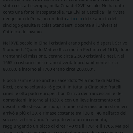
stato così, ad esempio, nella Cina del XVII secolo. Ne ha dato
conto una fonte insospettabile, “La Civiltà Cattolica”, la rivista
dei gesuiti di Roma, in un dotto
articolo
di tre anni fa del
sinologo gesuita Nicolas Standaert, docente all’Università
Cattolica di Lovanio.
Nel XVII secolo in Cina i cristiani erano pochi e dispersi. Scrive
Standaert: “Quando Matteo Ricci morì a Pechino nel 1610, dopo
trent’anni di missione, c’erano circa 2.500 cristiani cinesi. Nel
1665 i cristiani cinesi erano diventati probabilmente circa
80.000, e intorno al 1700 erano circa 200.000″.
E pochissimi erano anche i sacerdoti: “Alla morte di Matteo
Ricci, c’erano soltanto 16 gesuiti in tutta la Cina: otto fratelli
cinesi e otto padri europei. Con l’arrivo dei francescani e dei
domenicani, intorno al 1630, e con un lieve incremento dei
gesuiti nello stesso periodo, il numero dei missionari stranieri
arrivò a più di 30, e rimase costante tra i 30 e i 40 nell’arco dei
successivi trent’anni. In seguito vi fu un incremento,
raggiungendo un picco di circa 140 tra il 1701 e il 1705. Ma poi
a causa della controversia sui riti il numero dei missionari si