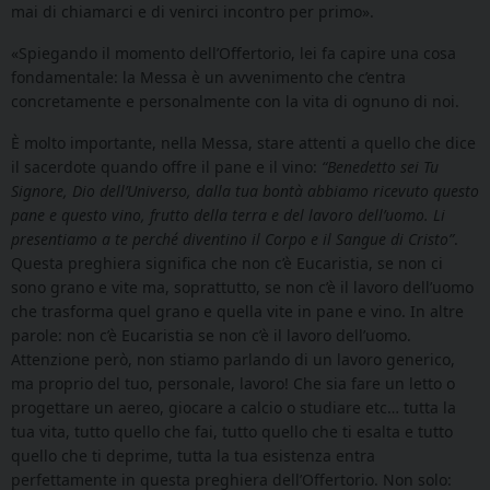
mai di chiamarci e di venirci incontro per primo».
«Spiegando il momento dell’Offertorio, lei fa capire una cosa
fondamentale: la Messa è un avvenimento che c’entra
concretamente e personalmente con la vita di ognuno di noi.
È molto importante, nella Messa, stare attenti a quello che dice
il sacerdote quando offre il pane e il vino:
“Benedetto sei Tu
Signore, Dio dell’Universo, dalla tua bontà abbiamo ricevuto questo
pane e questo vino, frutto della terra e del lavoro dell’uomo. Li
presentiamo a te perché diventino il Corpo e il Sangue di Cristo”
.
Questa preghiera significa che non c’è Eucaristia, se non ci
sono grano e vite ma, soprattutto, se non c’è il lavoro dell’uomo
che trasforma quel grano e quella vite in pane e vino. In altre
parole: non c’è Eucaristia se non c’è il lavoro dell’uomo.
Attenzione però, non stiamo parlando di un lavoro generico,
ma proprio del tuo, personale, lavoro! Che sia fare un letto o
progettare un aereo, giocare a calcio o studiare etc… tutta la
tua vita, tutto quello che fai, tutto quello che ti esalta e tutto
quello che ti deprime, tutta la tua esistenza entra
perfettamente in questa preghiera dell’Offertorio. Non solo: