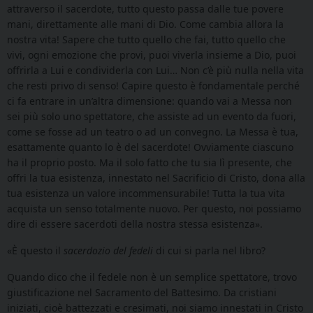
attraverso il sacerdote, tutto questo passa dalle tue povere
mani, direttamente alle mani di Dio. Come cambia allora la
nostra vita! Sapere che tutto quello che fai, tutto quello che
vivi, ogni emozione che provi, puoi viverla insieme a Dio, puoi
offrirla a Lui e condividerla con Lui… Non c’è più nulla nella vita
che resti privo di senso! Capire questo è fondamentale perché
ci fa entrare in un’altra dimensione: quando vai a Messa non
sei più solo uno spettatore, che assiste ad un evento da fuori,
come se fosse ad un teatro o ad un convegno. La Messa è tua,
esattamente quanto lo è del sacerdote! Ovviamente ciascuno
ha il proprio posto. Ma il solo fatto che tu sia lì presente, che
offri la tua esistenza, innestato nel Sacrificio di Cristo, dona alla
tua esistenza un valore incommensurabile! Tutta la tua vita
acquista un senso totalmente nuovo. Per questo, noi possiamo
dire di essere sacerdoti della nostra stessa esistenza».
«È questo il
sacerdozio del fedeli
di cui si parla nel libro?
Quando dico che il fedele non è un semplice spettatore, trovo
giustificazione nel Sacramento del Battesimo. Da cristiani
iniziati, cioè battezzati e cresimati, noi siamo innestati in Cristo