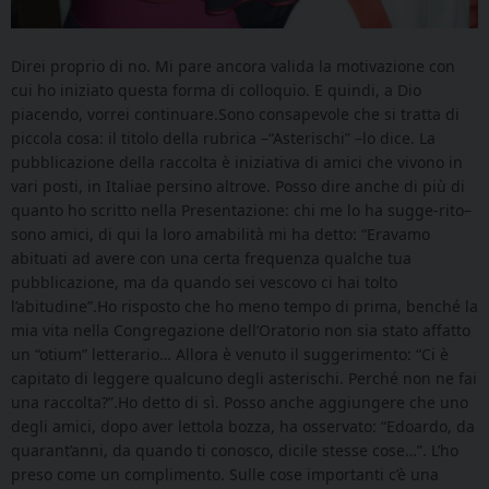
Direi proprio di no. Mi pare ancora valida la motivazione con
cui ho iniziato questa forma di colloquio. E quindi, a Dio
piacendo, vorrei continuare.Sono consapevole che si tratta di
piccola cosa: il titolo della rubrica –“Asterischi” –lo dice. La
pubblicazione della raccolta è iniziativa di amici che vivono in
vari posti, in Italiae persino altrove. Posso dire anche di più di
quanto ho scritto nella Presentazione: chi me lo ha sugge-rito–
sono amici, di qui la loro amabilità mi ha detto: “Eravamo
abituati ad avere con una certa frequenza qualche tua
pubblicazione, ma da quando sei vescovo ci hai tolto
l’abitudine”.Ho risposto che ho meno tempo di prima, benché la
mia vita nella Congregazione dell’Oratorio non sia stato affatto
un “otium” letterario… Allora è venuto il suggerimento: “Ci è
capitato di leggere qualcuno degli asterischi. Perché non ne fai
una raccolta?”.Ho detto di sì. Posso anche aggiungere che uno
degli amici, dopo aver lettola bozza, ha osservato: “Edoardo, da
quarant’anni, da quando ti conosco, dicile stesse cose…”. L’ho
preso come un complimento. Sulle cose importanti c’è una