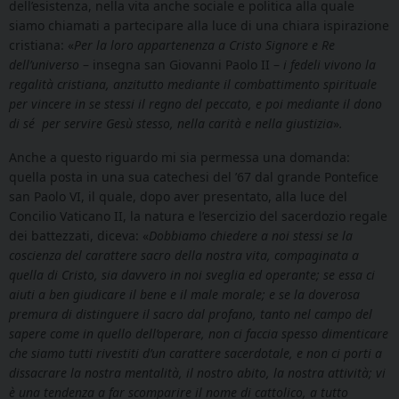
dell’esistenza, nella vita anche sociale e politica alla quale
siamo chiamati a partecipare alla luce di una chiara ispirazione
cristiana: «
Per la loro appartenenza a Cristo Signore e Re
dell’universo
– insegna san Giovanni Paolo II –
i fedeli vivono la
regalità cristiana, anzitutto mediante il combattimento spirituale
per vincere in se stessi il regno del peccato, e poi mediante il dono
di sé per servire Gesù stesso, nella carità e nella giustizia
»
.
Anche a questo riguardo mi sia permessa una domanda:
quella posta in una sua catechesi del ’67 dal grande Pontefice
san Paolo VI, il quale, dopo aver presentato, alla luce del
Concilio Vaticano II, la natura e l’esercizio del sacerdozio regale
dei battezzati, diceva: «
Dobbiamo chiedere a noi stessi se la
coscienza del carattere sacro della nostra vita, compaginata a
quella di Cristo, sia davvero in noi sveglia ed operante; se essa ci
aiuti a ben giudicare il bene e il male morale; e se la doverosa
premura di distinguere il sacro dal profano, tanto nel campo del
sapere come in quello dell’operare, non ci faccia spesso dimenticare
che siamo tutti rivestiti d’un carattere sacerdotale, e non ci porti a
dissacrare la nostra mentalità, il nostro abito, la nostra attività; vi
è una tendenza a far scomparire il nome di cattolico, a tutto