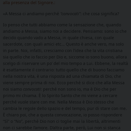
alla presenza del Signore.:
«A Messa ci andiamo perché
“convocati”
: che cosa significa?
Io penso che tutti abbiamo come la sensazione che, quando
andiamo a Messa, siamo noi a decidere. Pensiamo: sono io che
decido quando vado a Messa, in quale chiesa, con quale
sacerdote, con quali amici etc… Questo è anche vero, ma solo
in parte. Noi, infatti, cresciamo con l’idea che la vita cristiana
sia quello che io faccio per Dio e, siccome io sono buono, allora
scelgo di riservare un po’ del mio tempo a Lui. Ebbene, la realtà
è esattamente il contrario: tutto quello che di buono facciamo
nella nostra vita, è una risposta ad una chiamata di Dio, che
viene sempre prima di noi. Ecco perché si dice che alla Messa
noi siamo
convocati
: perché non sono io, ma è Dio che per
primo mi chiama. È lo Spirito Santo che mi viene a cercare
perché vuole stare con me. Nella Messa è Dio stesso che
cambia le regole dello spazio e del tempo, pur di stare con me.
È chiaro poi, che a questa convocazione, io posso rispondere
“Sì” o “No”, perché Dio non ci toglie mai la libertà, altrimenti
non ci sarebbe l’amore. D’altra parte, però, Lui non si stanca