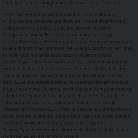
“stabilitas” che assomiglia più all’“antico” che al “vecchio”…
-Asterisco. Perché ha scelto questa forma di colloquio?
Primo, perché consente una “brevitas” che ad altre forme di
colloquio non si addice. Qualcuno osserva che sono
“lungo”nelle omelie.Forse è vero, ma non è così negli
scritti:addirittura nelle Lettere pastorali… Ammiro l’ampiezza di
quelle di tanti miei confratelli nel Collegio Apostolico: veri libri,
in molti casi; ma lamia esperienza di quand’ero fuori
dal“Collegio” –cioè fino a cinque ani fa –è che non sempre si
giunge alla fine del testo, a meno che non si tratti di Pastori
che dicono cose così avvincenti da inchiodarti per ore alla
lettura…Se una lettera è breve, c’è speranza che almeno la si
legga fino a metà…Secondo, perché questa forma consente di
affrontare argomenti “attuali”, nel senso che si tratta di cose,
fatti, suggestioni che accadono nel momento in cui gli
“asterischi” compaiono… E infatti la data della pubblicazione è,
quasi sempre, elemento integrante di ognuno…Terzo, perché
credo nel valore del nostro giornale. Avrei potuto
“postare”queste riflessioni soltanto sul sito della diocesi, ma
credo nel valore del nostro giornale!