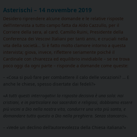
Asterischi – 14 novembre 2019
Desidero riprendere alcune domande e le relative risposte
dell’intervista a tutto campo fatta da Aldo Cazzullo, per il
Corriere della sera, al card. Camillo Ruini, Presidente della
Conferenza dei Vescovi Italiani per tanti anni, e cruciali nella
vita della società… Si è fatto molto clamore intorno a questa
intervista; giova, invece, riflettere seriamente poiché il
Cardinale con chiarezza ed equilibrio invidiabile – se ne trova
poco oggi da ogni parte – risponde a domande come queste:
–
«Cosa si può fare per combattere il calo delle vocazioni? … E
anche le chiese, spesso disertate dai fedeli?»
«
A tutti questi interrogativi la risposta decisiva è una sola: noi
cristiani, e in particolare noi sacerdoti e religiosi, dobbiamo essere
più vicini a Dio nella nostra vita, condurre una vita più santa, e
domandare tutto questo a Dio nella preghiera. Senza stancarci
».
–
«Vede un declino dell’autorevolezza della Chiesa italiana?»