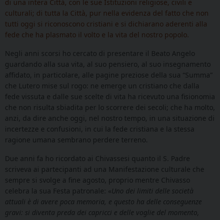
di una intera Città, con le sue Istituzioni religiose, civili e
culturali; di tutta la Città, pur nella evidenza del fatto che non
tutti oggi si riconoscono cristiani e si dichiarano aderenti alla
fede che ha plasmato il volto e la vita del nostro popolo.
Negli anni scorsi ho cercato di presentare il Beato Angelo
guardando alla sua vita, al suo pensiero, al suo insegnamento
affidato, in particolare, alle pagine preziose della sua “Summa”
che Lutero mise sul rogo: ne emerge un cristiano che dalla
fede vissuta e dalle sue scelte di vita ha ricevuto una fisionomia
che non risulta sbiadita per lo scorrere dei secoli; che ha molto,
anzi, da dire anche oggi, nel nostro tempo, in una situazione di
incertezze e confusioni, in cui la fede cristiana e la stessa
ragione umana sembrano perdere terreno.
Due anni fa ho ricordato ai Chivassesi quanto il S. Padre
scriveva ai partecipanti ad una Manifestazione culturale che
sempre si svolge a fine agosto, proprio mentre Chivasso
celebra la sua Festa patronale: «
Uno dei limiti delle società
attuali è di avere poca memoria, e questo ha delle conseguenze
gravi: si diventa preda dei capricci e delle voglie del momento,