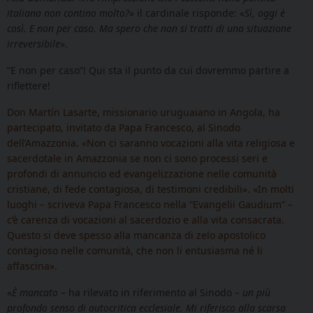
italiana non contino molto?
» il cardinale risponde: «
Sì, oggi è
così. E non per caso. Ma spero che non si tratti di una situazione
irreversibile
».
“E non per caso”! Qui sta il punto da cui dovremmo partire a
riflettere!
Don Martín Lasarte, missionario uruguaiano in Angola, ha
partecipato, invitato da Papa Francesco, al Sinodo
dell’Amazzonia. «Non ci saranno vocazioni alla vita religiosa e
sacerdotale in Amazzonia se non ci sono processi seri e
profondi di annuncio ed evangelizzazione nelle comunità
cristiane, di fede contagiosa, di testimoni credibili». «In molti
luoghi – scriveva Papa Francesco nella “Evangelii Gaudium” –
c’è carenza di vocazioni al sacerdozio e alla vita consacrata.
Questo si deve spesso alla mancanza di zelo apostolico
contagioso nelle comunità, che non li entusiasma né li
affascina».
«
È mancato
– ha rilevato in riferimento al Sinodo –
un più
profondo senso di autocritica ecclesiale. Mi riferisco alla scarsa