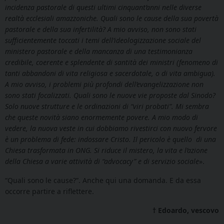
incidenza pastorale di questi ultimi cinquant’anni nelle diverse
realtà ecclesiali amazzoniche. Quali sono le cause della sua povertà
pastorale e della sua infertilità? A mio avviso, non sono stati
sufficientemente toccati i temi dell’ideologizzazione sociale del
ministero pastorale e della mancanza di una testimonianza
credibile, coerente e splendente di santità dei ministri (fenomeno di
tanti abbandoni di vita religiosa e sacerdotale, o di vita ambigua).
A mio avviso, i problemi più profondi dell’evangelizzazione non
sono stati focalizzati. Quali sono le nuove vie proposte dal Sinodo?
Solo nuove strutture e le ordinazioni di “viri probati”. Mi sembra
che queste novità siano enormemente povere. A mio modo di
vedere, la nuova veste in cui dobbiamo rivestirci con nuovo fervore
è un problema di fede: indossare Cristo. Il pericolo è quello di una
Chiesa trasformata in ONG. Si riduce il mistero, la vita e l’azione
della Chiesa a varie attività di “advocacy” e di servizio sociale
».
“Quali sono le cause?”. Anche qui una domanda. E da essa
occorre partire a riflettere.
† Edoardo, vescovo