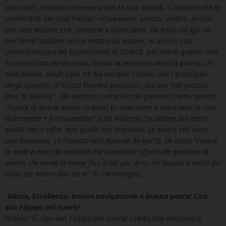
dei colori, l’infinito che evoca con la sua vastità, il mistero che le
profondità dei suoi fondali richiamano; amato, inoltre, anche
per una lezione che, insieme a tante altre, da esso col-go: se
per terra l’andare senza meta può essere, in alcuni casi,
persino misura ed espressione di libertà, per mare questo non
è consentito: senza rotta, senza la tensione verso il por-to, c’è
solo deriva, naufragio. Mi ha sempre colpito che i principali
degli apostoli di Cristo fossero pescatori, sia pur nel piccolo
Mar di Galilea”…Mi sento in sintonia con pensieri come questi:
“Sapete di qua-le amore io amo? Io amo come il mare ama la riva:
dolcemente e furiosamente!” (F.De Roberto).“Si ottiene dal mare
quello che ci offre, non quello che vogliamo. Le nostre reti sono
una domanda. La risposta non dipende da noi”(E. De Luca).“Vedere
le onde e avere la certezza che sono state offerte da qualcosa di
eterno che tende la mano fino a noi per dirci: Ho bucato il muro del
nulla per venire fino da te” (F. Caramagna).
-Allora, Eccellenza, buona navigazione e buona pesca! Con
san Filippo nel cuore?
Grazie! Sì, con san Filippo nel cuore! Credo che nessuno si