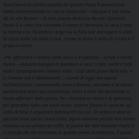
Quest’anno ho preso spunto da quanto Papa Francesco ha
detto commentando un verso stupendo – «
Nacque il tuo nome
da ciò che fissavi
» – di una poesia dedicata da san Giovanni
Paolo II a colei che ricevette il nome di Veronica: la vera Icona;
la donna che, facendosi largo tra la folla per asciugare il volto
di Gesù sulla via della croce, riceve in dono il volto di Cristo e il
proprio nome.
«
Per affermare il nostro volto unico e irripetibile
– scrive il Santo
Padre –
abbiamo bisogno di guardare a Gesù Cristo, mentre tanti
nostri contemporanei cadono sotto i colpi delle prove della vita, e
si trovano soli e abbandonati… L’uomo di oggi vive spesso
nell’insicurezza, camminando come a tentoni, estraneo a sé stesso;
sembra non avere più consistenza, tanto è vero che facilmente si
lascia afferrare dalla paura. Per ritrovare se stesso e la speranza,
per guardare tutto con occhi nuovi, occorre fissare lo sguardo sul
volto di Gesù e acquistare familiarità con Lui. In un’epoca dove le
persone sono spesso senza volto, figure anonime perché non hanno
nessuno su cui posare gli occhi, la poesia dei San Giovanni Paolo II
ci ricorda che noi esistiamo in quanto siamo in relazione. È questo