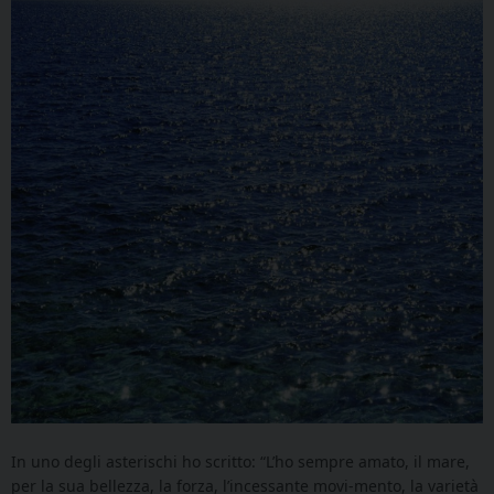
In uno degli asterischi ho scritto: “L’ho sempre amato, il mare,
per la sua bellezza, la forza, l’incessante movi-mento, la varietà