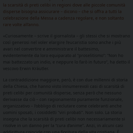
la scarsità di preti celibi in regioni dove alle piccole comunità
disperse bisogna assicurare – dicono – che si offra a tutti la
celebrazione della Messa a cadenza regolare, e non soltanto
rare volte all’anno.
«Curiosamente – scrive il giornalista – gli stessi che si mostrano
così generosi nel voler elargire l’eucaristia sono anche i più
avari nel convertire e amministrare il battesimo,
evidentemente da loro equiparato al “proselitismo”: “Non ho
mai battezzato un indio, e neppure lo farò in futuro”, ha detto il
vescovo Erwin Kräutler.
La contraddizione maggiore, però, è con due millenni di storia
della Chiesa, che hanno visto innumerevoli casi di scarsità di
preti celibi per comunità disperse, senza però che nessuno
derivasse da ciò – con ragionamento puramente funzionale,
organizzativo – l’obbligo di reclutare come celebranti anche
uomini sposati, i cosiddetti “viri probati”. Non solo. La storia
insegna che la scarsità di preti celibi non necessariamente si
risolve in un danno per la “cura d’anime”. Anzi, in alcuni casi
addirittura coincide con una fioritura della vita cristiana. È