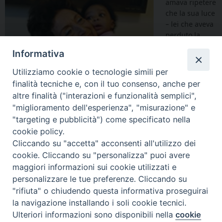
amava ripetere
che la sua luce
– lei che aveva
perduto la
vista a
Informativa
vent’anni, da
poco madre
Utilizziamo cookie o tecnologie simili per
della sua
finalità tecniche e, con il tuo consenso, anche per
primogenita –
altre finalità ("interazioni e funzionalità semplici",
era «
ridare il
"miglioramento dell'esperienza", "misurazione" e
sorriso alle
"targeting e pubblicità") come specificato nella
mamme
». La sua missione: la felicità delle donne, soprattutto
cookie policy.
quelle che all’inizio della gravidanza, per vari motivi, erano
Cliccando su "accetta" acconsenti all'utilizzo dei
spaventate dal dire “sì” alla loro creatura.
cookie. Cliccando su "personalizza" puoi avere
Nel 1984, dopo l’entrata in vigore in Italia nel 1978 della legge
maggiori informazioni sui cookie utilizzati e
sulla interruzione volontaria della gravidanza – anni difficili, in
personalizzare le tue preferenze. Cliccando su
cui la presenza dei volontari era mal tollerata, ma nessuna
"rifiuta" o chiudendo questa informativa proseguirai
difficoltà fermava Paola Bonzi – aveva fondato a Milano nella
la navigazione installando i soli cookie tecnici.
clinica Mangiagalli il primo CAV – Centro di aiuto alla vita – con
Ulteriori informazioni sono disponibili nella
cookie
sede in un Ospedale.
Preferenze Cookie