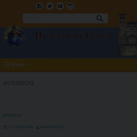
Skip
to
Facebook
Twitter
Youtube
Instagram
content
Cerca
Diocesi di Ivrea
Menu
ASTERISCHI
ASTERISCHI
12 LUGLIO 2024
ADMINDIOCESI