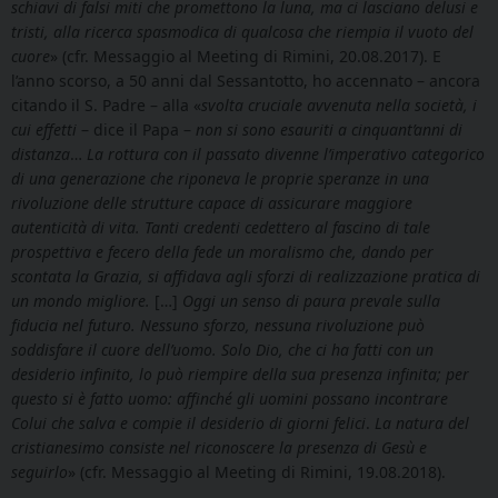
schiavi di falsi miti che promettono la luna, ma ci lasciano delusi e
tristi, alla ricerca spasmodica di qualcosa che riempia il vuoto del
cuore
» (cfr. Messaggio al Meeting di Rimini, 20.08.2017). E
l’anno scorso, a 50 anni dal Sessantotto, ho accennato – ancora
citando il S. Padre – alla «
svolta cruciale avvenuta nella società, i
cui effetti
– dice il Papa –
non si sono esauriti a cinquant’anni di
distanza
…
La rottura con il passato divenne l’imperativo categorico
di una generazione che riponeva le proprie speranze in una
rivoluzione delle strutture capace di assicurare maggiore
autenticità di vita. Tanti credenti cedettero al fascino di tale
prospettiva e fecero della fede un moralismo che, dando per
scontata la Grazia, si affidava agli sforzi di realizzazione pratica di
un mondo migliore.
[…]
Oggi un senso di paura prevale sulla
fiducia nel futuro. Nessuno sforzo, nessuna rivoluzione può
soddisfare il cuore dell’uomo. Solo Dio, che ci ha fatti con un
desiderio infinito, lo può riempire della sua presenza infinita; per
questo si è fatto uomo: affinché gli uomini possano incontrare
Colui che salva e compie il desiderio di giorni felici
.
La natura del
cristianesimo consiste nel riconoscere la presenza di Gesù e
seguirlo
» (cfr. Messaggio al Meeting di Rimini, 19.08.2018).