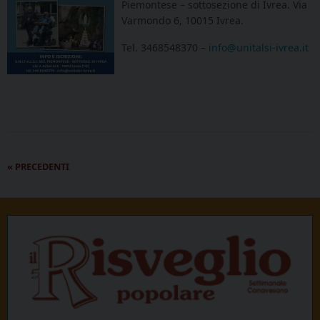
Piemontese – sottosezione di Ivrea. Via
Varmondo 6, 10015 Ivrea.
Tel. 3468548370 –
info@unitalsi-ivrea.it
P
«
PRECEDENTI
o
s
t
N
a
v
i
g