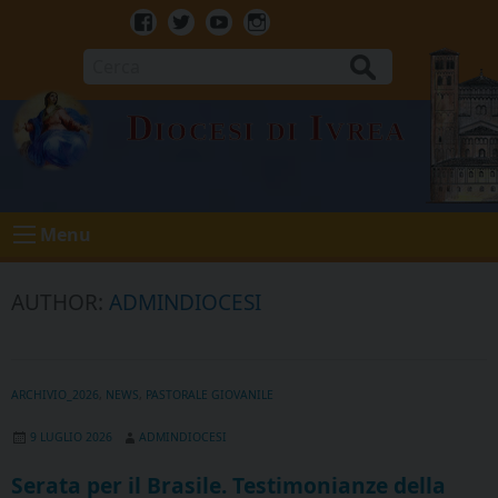
Skip
to
Facebook
Twitter
Youtube
Instagram
content
Cerca
Diocesi di Ivrea
Menu
AUTHOR:
ADMINDIOCESI
ARCHIVIO_2026
,
NEWS
,
PASTORALE GIOVANILE
9 LUGLIO 2026
ADMINDIOCESI
Serata per il Brasile. Testimonianze della