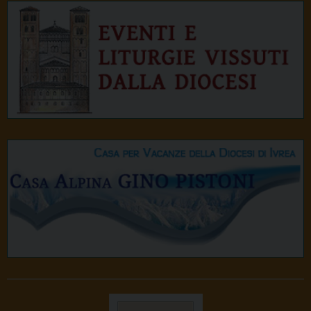
i
o
n