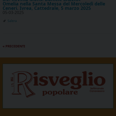
Omelia nella Santa Messa del Mercoledì delle
Ceneri. Ivrea, Cattedrale, 5 marzo 2025
05-03-2025
Salera
P
«
PRECEDENTI
o
s
t
N
a
v
i
g
a
t