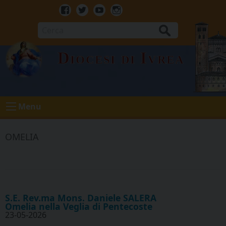
Skip
to
Facebook
Twitter
Youtube
Instagram
content
Cerca
Diocesi di Ivrea
Menu
OMELIA
S.E. Rev.ma Mons. Daniele SALERA
Omelia nella Veglia di Pentecoste
23-05-2026