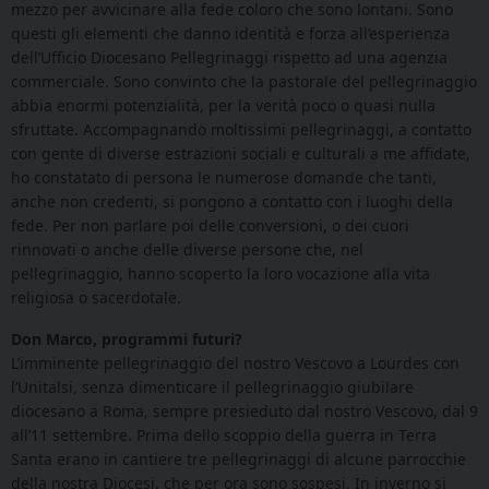
mezzo per avvicinare alla fede coloro che sono lontani. Sono
questi gli elementi che danno identità e forza all’esperienza
dell’Ufficio Diocesano Pellegrinaggi rispetto ad una agenzia
commerciale. Sono convinto che la pastorale del pellegrinaggio
abbia enormi potenzialità, per la verità poco o quasi nulla
sfruttate. Accompagnando moltissimi pellegrinaggi, a contatto
con gente di diverse estrazioni sociali e culturali a me affidate,
ho constatato di persona le numerose domande che tanti,
anche non credenti, si pongono a contatto con i luoghi della
fede. Per non parlare poi delle conversioni, o dei cuori
rinnovati o anche delle diverse persone che, nel
pellegrinaggio, hanno scoperto la loro vocazione alla vita
religiosa o sacerdotale.
Don Marco, programmi futuri?
L’imminente pellegrinaggio del nostro Vescovo a Lourdes con
l’Unitalsi, senza dimenticare il pellegrinaggio giubilare
diocesano a Roma, sempre presieduto dal nostro Vescovo, dal 9
all’11 settembre. Prima dello scoppio della guerra in Terra
Santa erano in cantiere tre pellegrinaggi di alcune parrocchie
della nostra Diocesi, che per ora sono sospesi. In inverno si