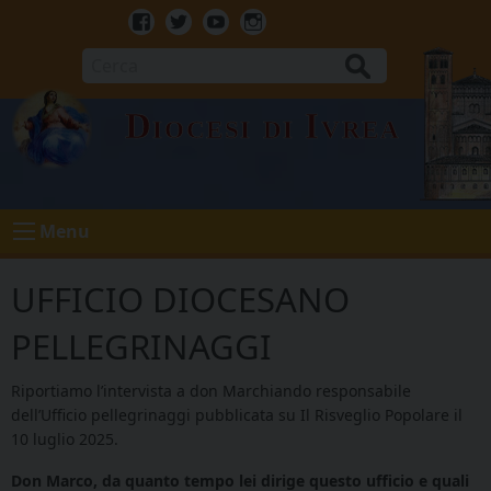
Skip
to
Facebook
Twitter
Youtube
Instagram
content
Cerca
Diocesi di Ivrea
Menu
UFFICIO DIOCESANO
PELLEGRINAGGI
Riportiamo l’intervista a don Marchiando responsabile
dell’Ufficio pellegrinaggi pubblicata su Il Risveglio Popolare il
10 luglio 2025.
Don Marco, da quanto tempo lei dirige questo ufficio e quali