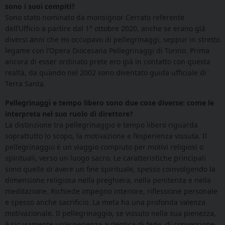
sono i suoi compiti?
Sono stato nominato da monsignor Cerrato referente
dell’Ufficio a partire dal 1° ottobre 2020, anche se erano già
diversi anni che mi occupavo di pellegrinaggi, seppur in stretto
legame con l’Opera Diocesana Pellegrinaggi di Torino. Prima
ancora di esser ordinato prete ero già in contatto con questa
realtà, da quando nel 2002 sono diventato guida ufficiale di
Terra Santa.
Pellegrinaggi e tempo libero sono due cose diverse: come le
interpreta nel suo ruolo di direttore?
La distinzione tra pellegrinaggio e tempo libero riguarda
soprattutto lo scopo, la motivazione e l’esperienza vissuta. Il
pellegrinaggio è un viaggio compiuto per motivi religiosi o
spirituali, verso un luogo sacro. Le caratteristiche principali
sono quelle di avere un fine spirituale, spesso coinvolgendo la
dimensione religiosa nella preghiera, nella penitenza e nella
meditazione. Richiede impegno interiore, riflessione personale
e spesso anche sacrificio. La meta ha una profonda valenza
motivazionale. Il pellegrinaggio, se vissuto nella sua pienezza,
è sicuramente un’esperienza autentica di fede, di conversione