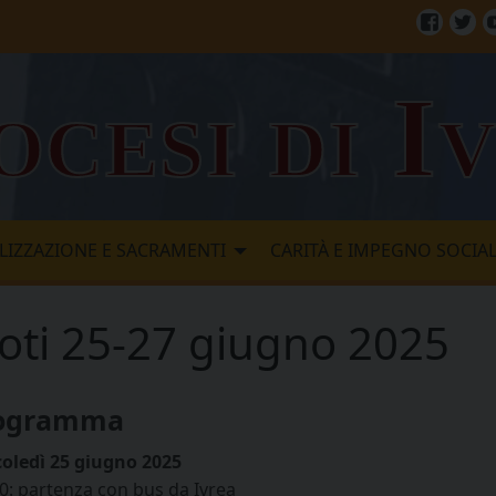
Facebo
Twi
ocesi di I
LIZZAZIONE E SACRAMENTI
CARITÀ E IMPEGNO SOCIA
doti 25-27 giugno 2025
ogramma
oledì 25 giugno 2025
00: partenza con bus da Ivrea