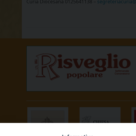
Curia Diocesana 0125641138 –
segreteriacuria@