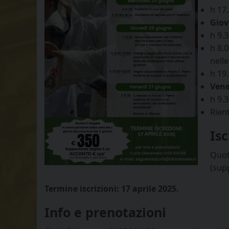
h 17
Giov
h 9.
h 8.0
nelle
h 19.
Vene
h 9.3
Rient
Isc
Quot
(sup
Termine iscrizioni: 17 aprile 2025.
Info e prenotazioni