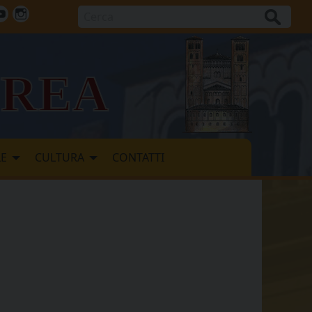
Cerca
ok
tter
Youtube
Instagram
vrea
LE
CULTURA
CONTATTI