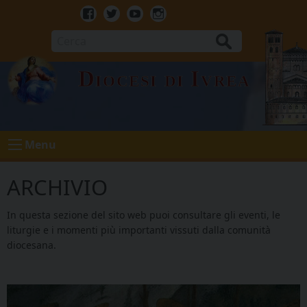
Skip
to
Facebook
Twitter
Youtube
Instagram
content
Cerca
Diocesi di Ivrea
Menu
ARCHIVIO
In questa sezione del sito web puoi consultare gli eventi, le
liturgie e i momenti più importanti vissuti dalla comunità
diocesana.