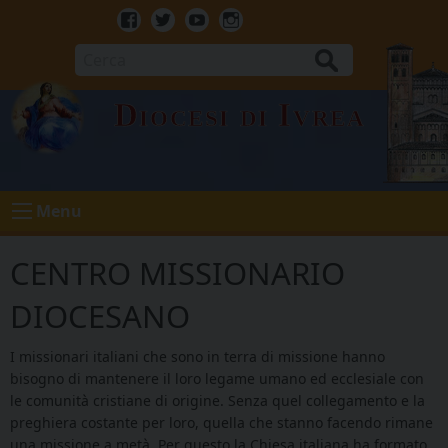
Skip
to
Facebook
Twitter
Youtube
Instagram
content
Cerca
Diocesi di Ivrea
Menu
CENTRO MISSIONARIO
DIOCESANO
I missionari italiani che sono in terra di missione hanno
bisogno di mantenere il loro legame umano ed ecclesiale con
le comunità cristiane di origine. Senza quel collegamento e la
preghiera costante per loro, quella che stanno facendo rimane
una missione a metà. Per questo la Chiesa italiana ha formato