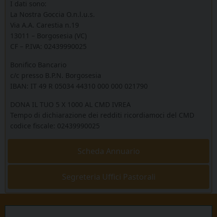
I dati sono:
La Nostra Goccia O.n.l.u.s.
Via A.A. Carestia n.19
13011 – Borgosesia (VC)
CF – P.IVA: 02439990025
Bonifico Bancario
c/c presso B.P.N. Borgosesia
IBAN: IT 49 R 05034 44310 000 000 021790
DONA IL TUO 5 X 1000 AL CMD IVREA
Tempo di dichiarazione dei redditi ricordiamoci del CMD
codice fiscale: 02439990025
Scheda Annuario
Segreteria Uffici Pastorali