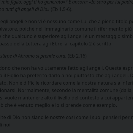
ei mio figlio, oggi ti ho generato»? E ancora: «Io sarò per lui pad
 tutti gli angeli di Dio»
(Eb 1,5-6).
degli angeli e non vi è nessuno come Lui che a pieno titolo p
lvatore, poiché nell’immaginario comune il riferimento più a
re che qualcuno è superiore agli angeli è un messaggio sim
passo della Lettera agli Ebrei al capitolo 2 è scritto:
a stirpe di Abramo si prende cura.
(Eb 2,16)
n dono che non ha volutamente fatto agli angeli. Questa esp
il Figlio ha preferito darlo a noi piuttosto che agli angeli. 
ato. Non è difficile ricordare come la nostra natura sia infer
er donarsi. Normalmente, secondo la mentalità comune (dalla 
se si vuole mantenere alto il livello del contesto a cui appart
 ciò che è venuto meglio e lo si prende come esempio.
 di Dio non siano le nostre così come i suoi pensieri per noi 
i noi.