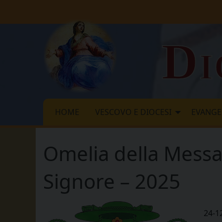
Skip
to
content
Di
HOME
VESCOVO E DIOCESI
EVANGE
Omelia della Messa 
Signore – 2025
24-1