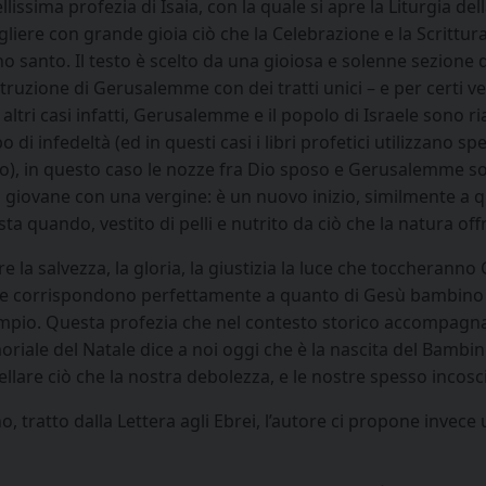
llissima profezia di Isaia, con la quale si apre la Liturgia del
gliere con grande gioia ciò che la Celebrazione e la Scrittur
o santo. Il testo è scelto da una gioiosa e solenne sezione de
truzione di Gerusalemme con dei tratti unici – e per certi vers
n altri casi infatti, Gerusalemme e il popolo di Israele sono
 di infedeltà (ed in questi casi i libri profetici utilizzano 
o), in questo caso le nozze fra Dio sposo e Gerusalemme so
n giovane con una vergine: è un nuovo inizio, similmente 
sta quando, vestito di pelli e nutrito da ciò che la natura of
tre la salvezza, la gloria, la giustizia la luce che toccher
e corrispondono perfettamente a quanto di Gesù bambino d
empio. Questa profezia che nel contesto storico accompagnava
riale del Natale dice a noi oggi che è la nascita del Bambin
ellare ciò che la nostra debolezza, e le nostre spesso incos
 tratto dalla Lettera agli Ebrei, l’autore ci propone invece u