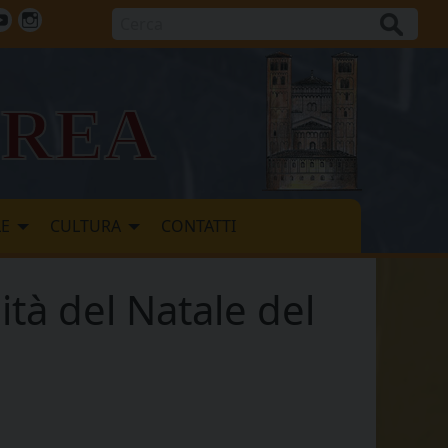
Cerca
ok
tter
Youtube
Instagram
vrea
LE
CULTURA
CONTATTI
ità del Natale del