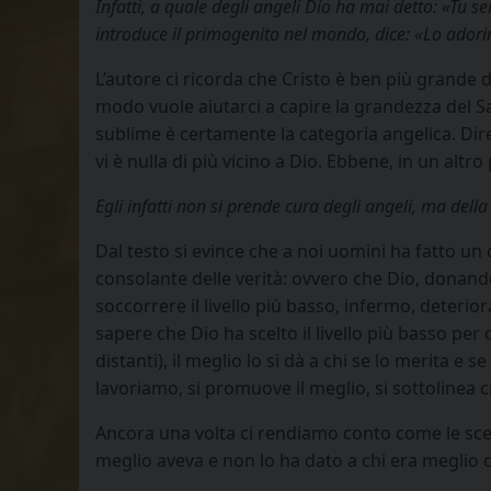
Infatti, a quale degli angeli Dio ha mai detto: «Tu s
introduce il primogenito nel mondo, dice: «Lo adorino
L’autore ci ricorda che Cristo è ben più grande 
modo vuole aiutarci a capire la grandezza del Sa
sublime è certamente la categoria angelica. Di
vi è nulla di più vicino a Dio. Ebbene, in un altro 
Egli infatti non si prende cura degli angeli, ma dell
Dal testo si evince che a noi uomini ha fatto u
consolante delle verità: ovvero che Dio, donando 
soccorrere il livello più basso, infermo, deterior
sapere che Dio ha scelto il livello più basso p
distanti), il meglio lo si dà a chi se lo merita e 
lavoriamo, si promuove il meglio, si sottolinea
Ancora una volta ci rendiamo conto come le scelte
meglio aveva e non lo ha dato a chi era meglio d