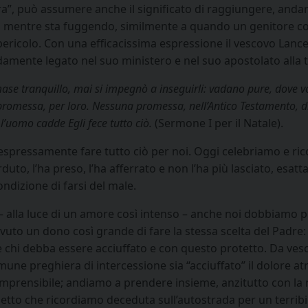
ra”, può assumere anche il significato di raggiungere, andare
 mentre sta fuggendo, similmente a quando un genitore corr
ericolo. Con una efficacissima espressione il vescovo Lanc
amente legato nel suo ministero e nel suo apostolato alla te
mase tranquillo, mai si impegnò a inseguirli: vadano pure, dove v
promessa, per loro. Nessuna promessa, nell’Antico Testamento, di
l’uomo cadde Egli fece tutto ciò.
(Sermone I per il Natale).
to espressamente fare tutto ciò per noi. Oggi celebriamo e ri
erduto, l’ha preso, l’ha afferrato e non l’ha più lasciato, e
ndizione di farsi del male.
i – alla luce di un amore così intenso – anche noi dobbiamo p
uto un dono così grande di fare la stessa scelta del Padre: 
 chi debba essere acciuffato e con questo protetto. Da vesco
une preghiera di intercessione sia “acciuffato” il dolore atr
ncomprensibile; andiamo a prendere insieme, anzitutto con la
inetto che ricordiamo deceduta sull’autostrada per un terribi