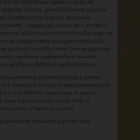
la Parola della Messa vigiliare ci aiuta ad
a vogliono donarci, giunti finalmente a questo
l cosiddetto trito Isaia e ci descrive la
i inediti – rispetto allo stesso libro profetico.
 riammessi alla comunione con il loro Dio dopo un
spesso la categoria della sposa perdonata dallo
no piuttosto descritte come l’unione sponsale
a quanto sembrava rappresentare Giovanni
friva, era figura dell’uomo della creazione.
anno Gerusalemme e la ammetteranno a queste
irà Simeone in occasione della presentazione
 la fine dell’esilio babilonese, in questo
o Gesù a procurarci un nuovo inizio, a
cienti cadute ci hanno procurato.
n’avvincente riflessione a partire dalla