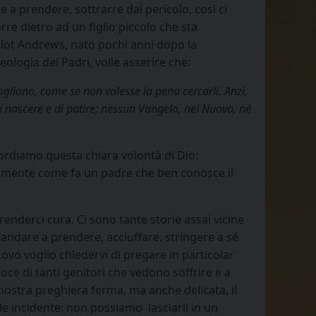
 a prendere, sottrarre dal pericolo, così ci
e dietro ad un figlio piccolo che sta
elot Andrews, nato pochi anni dopo la
ologia dei Padri, volle asserire che:
ogliono, come se non valesse la pena cercarli. Anzi,
 nascere e di patire; nessun Vangelo, nel Nuovo, né
cordiamo questa chiara volontà di Dio:
sattamente come fa un padre che ben conosce il
renderci cura. Ci sono tante storie assai vicine
andare a prendere, acciuffare, stringere a sé.
vo voglio chiedervi di pregare in particolar
oce di tanti genitori che vedono soffrire e a
 nostra preghiera ferma, ma anche delicata, il
le incidente: non possiamo lasciarli in un