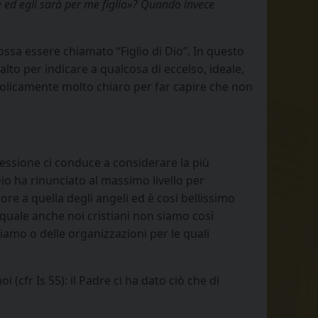
re ed egli sarà per me figlio»? Quando invece
ossa essere chiamato “Figlio di Dio”. In questo
lto per indicare a qualcosa di eccelso, ideale,
bolicamente molto chiaro per far capire che non
ressione ci conduce a considerare la più
Dio ha rinunciato al massimo livello per
iore a quella degli angeli ed è così bellissimo
quale anche noi cristiani non siamo così
eniamo o delle organizzazioni per le quali
(cfr Is 55): il Padre ci ha dato ciò che di