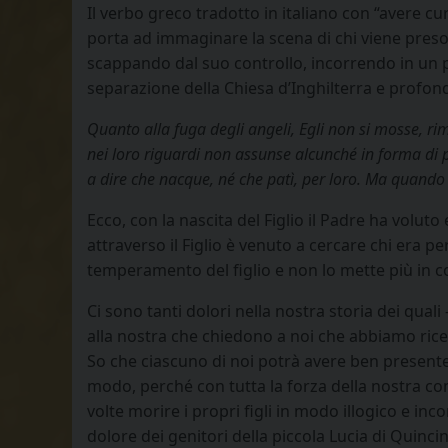
Il verbo greco tradotto in italiano con “avere cu
porta ad immaginare la scena di chi viene preso
scappando dal suo controllo, incorrendo in un p
separazione della Chiesa d’Inghilterra e profond
Quanto alla fuga degli angeli, Egli non si mosse, ri
nei loro riguardi non assunse alcunché in forma di 
a dire che nacque, né che patì, per loro. Ma quando 
Ecco, con la nascita del Figlio il Padre ha volu
attraverso il Figlio è venuto a cercare chi era p
temperamento del figlio e non lo mette più in co
Ci sono tanti dolori nella nostra storia dei qual
alla nostra che chiedono a noi che abbiamo ricev
So che ciascuno di noi potrà avere ben presente
modo, perché con tutta la forza della nostra com
volte morire i propri figli in modo illogico e i
dolore dei genitori della piccola Lucia di Quinc