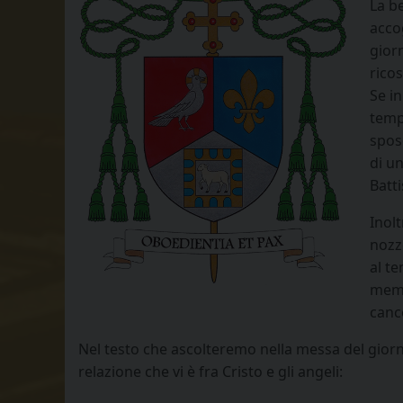
La be
acco
giorn
ricos
Se i
tempo
spos
di u
Batti
Inol
nozz
al t
memo
canc
Nel testo che ascolteremo nella messa del giorno,
relazione che vi è fra Cristo e gli angeli: