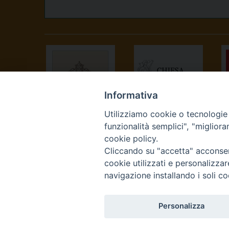
Informativa
Utilizziamo cookie o tecnologie s
SANTA SEDE
CONFERENZA
funzionalità semplici", "miglior
EPISCOPALE
cookie policy.
ITALIANA
Cliccando su "accetta" acconsent
cookie utilizzati e personalizza
navigazione installando i soli co
Personalizza
Curia Vescovile Piazza Cas