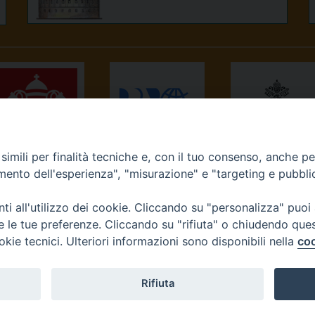
imili per finalità tecniche e, con il tuo consenso, anche per 
NEWS.VA
RADIO VATICANA
OSSERVATORE
amento dell'esperienza", "misurazione" e "targeting e pubbli
ROMANO
i all'utilizzo dei cookie. Cliccando su "personalizza" puoi
re le tue preferenze. Cliccando su "rifiuta" o chiudendo que
okie tecnici. Ulteriori informazioni sono disponibili nella
coo
Diocesi di Ivrea
Rifiuta
tello, 3 10015 Ivrea (To) Tel. 0125.641138 Fax 0125.40296 seg