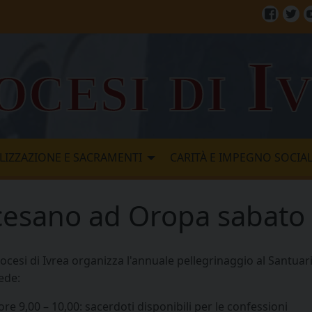
Facebo
Twi
ocesi di I
LIZZAZIONE E SACRAMENTI
CARITÀ E IMPEGNO SOCIA
cesano ad Oropa sabato
iocesi di Ivrea organizza l'annuale pellegrinaggio al Santu
ede:
ore 9,00 – 10,00: sacerdoti disponibili per le confessioni