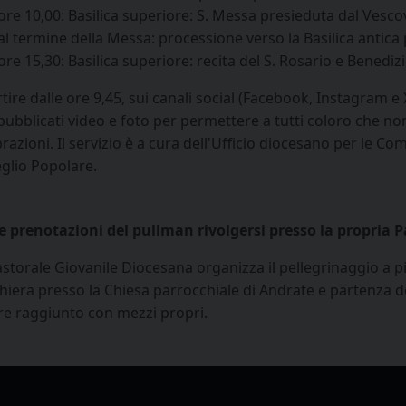
ore 10,00:
Basilica superiore: S. Messa presieduta dal Vesco
al termine della Messa: processione verso la Basilica antica p
ore 15,30: Basilica superiore: recita del S. Rosario e Benediz
tire dalle ore 9,45, sui canali social (Facebook, Instagram e
 pubblicati video e foto per permettere a tutti coloro che no
razioni. Il servizio è a cura dell'Ufficio diocesano per le Co
eglio Popolare.
le
prenotazioni del pullman rivolgersi presso la propria P
storale Giovanile Diocesana organizza il pellegrinaggio a pi
hiera presso la Chiesa parrocchiale di Andrate e partenza
d
re raggiunto con mezzi propri.