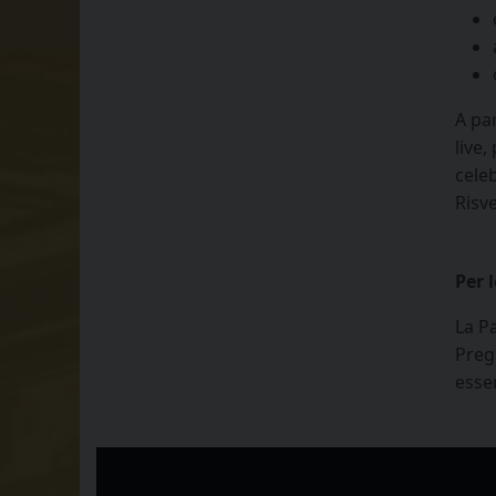
A par
live,
celeb
Risv
Per 
La Pa
P
reg
esse
Video
Player