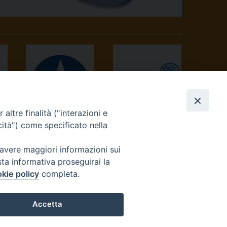
altre finalità ("interazioni e
AVVENIRE
TV 2000
cità") come specificato nella
 avere maggiori informazioni sui
sta informativa proseguirai la
kie policy
completa.
Accetta
reteriacuria@diocesivrea.it