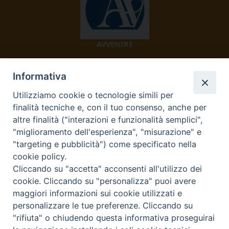
AVVENIRE
Informativa
Utilizziamo cookie o tecnologie simili per
finalità tecniche e, con il tuo consenso, anche per
altre finalità ("interazioni e funzionalità semplici",
"miglioramento dell'esperienza", "misurazione" e
TV 2000
"targeting e pubblicità") come specificato nella
cookie policy.
Cliccando su "accetta" acconsenti all'utilizzo dei
cookie. Cliccando su "personalizza" puoi avere
Diocesi di Ivrea
maggiori informazioni sui cookie utilizzati e
personalizzare le tue preferenze. Cliccando su
Curia Vescovile Piazza Castello, 3 10015 Ivrea (To) Tel.
"rifiuta" o chiudendo questa informativa proseguirai