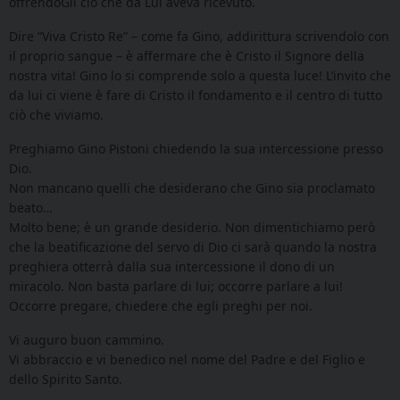
offrendoGli ciò che da Lui aveva ricevuto.
Dire “Viva Cristo Re” – come fa Gino, addirittura scrivendolo con
il proprio sangue – è affermare che è Cristo il Signore della
nostra vita! Gino lo si comprende solo a questa luce! L’invito che
da lui ci viene è fare di Cristo il fondamento e il centro di tutto
ciò che viviamo.
Preghiamo Gino Pistoni chiedendo la sua intercessione presso
Dio.
Non mancano quelli che desiderano che Gino sia proclamato
beato…
Molto bene; è un grande desiderio. Non dimentichiamo però
che la beatificazione del servo di Dio ci sarà quando la nostra
preghiera otterrà dalla sua intercessione il dono di un
miracolo. Non basta parlare di lui; occorre parlare a lui!
Occorre pregare, chiedere che egli preghi per noi.
Vi auguro buon cammino.
Vi abbraccio e vi benedico nel nome del Padre e del Figlio e
dello Spirito Santo.