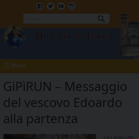
Skip
to
Facebook
Twitter
Youtube
Instagram
content
Cerca
Diocesi di Ivrea
Menu
GiPìRUN – Messaggio
del vescovo Edoardo
alla partenza
Cari Amici che