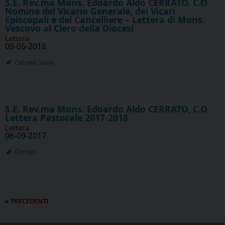
S.E. Rev.ma Mons. Edoardo Aldo CERRATO, C.O
Nomine del Vicario Generale, dei Vicari
Episcopali e del Cancelliere – Lettera di Mons.
Vescovo al Clero della Diocesi
Lettera
09-05-2018
Cerrato
,
Varie
S.E. Rev.ma Mons. Edoardo Aldo CERRATO, C.O
Lettera Pastorale 2017-2018
Lettera
06-09-2017
Cerrato
P
«
PRECEDENTI
o