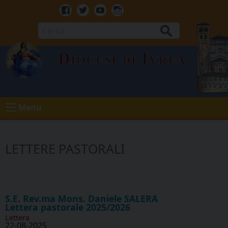
Skip
to
Facebook
Twitter
Youtube
Instagram
content
Cerca
Diocesi di Ivrea
Menu
S.E. Rev.ma Mons. Daniele SALERA
Lettera pastorale 2025/2026
Lettera
22-08-2025