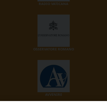
RADIO VATICANA
OSSERVATORE ROMANO
AVVENIRE