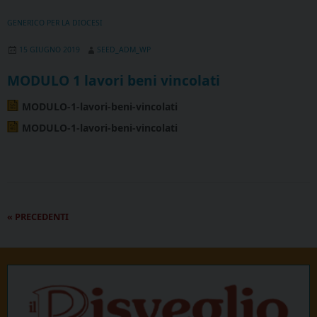
GENERICO PER LA DIOCESI
15 GIUGNO 2019
SEED_ADM_WP
MODULO 1 lavori beni vincolati
MODULO-1-lavori-beni-vincolati
MODULO-1-lavori-beni-vincolati
P
«
PRECEDENTI
o
s
t
N
a