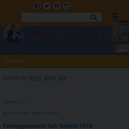
Skip
to
Facebook
Twitter
Youtube
Instagram
content
Cerca
Diocesi di Ivrea
Menu
AUTHOR:
SEED_ADM_WP
ARCHIVIO_2019
3 LUGLIO 2019
SEED_ADM_WP
Festeggiamenti San Savino 2019