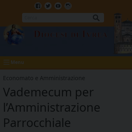
Skip
to
Facebook
Twitter
Youtube
Instagram
content
Cerca
Diocesi di Ivrea
Menu
Economato e Amministrazione
Vademecum per
l’Amministrazione
Parrocchiale