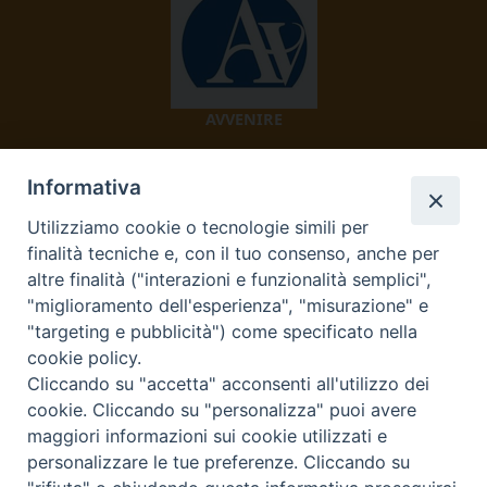
AVVENIRE
Informativa
Utilizziamo cookie o tecnologie simili per
finalità tecniche e, con il tuo consenso, anche per
altre finalità ("interazioni e funzionalità semplici",
"miglioramento dell'esperienza", "misurazione" e
TV 2000
"targeting e pubblicità") come specificato nella
cookie policy.
Cliccando su "accetta" acconsenti all'utilizzo dei
cookie. Cliccando su "personalizza" puoi avere
Diocesi di Ivrea
maggiori informazioni sui cookie utilizzati e
personalizzare le tue preferenze. Cliccando su
Curia Vescovile Piazza Castello, 3 10015 Ivrea (To) Tel.