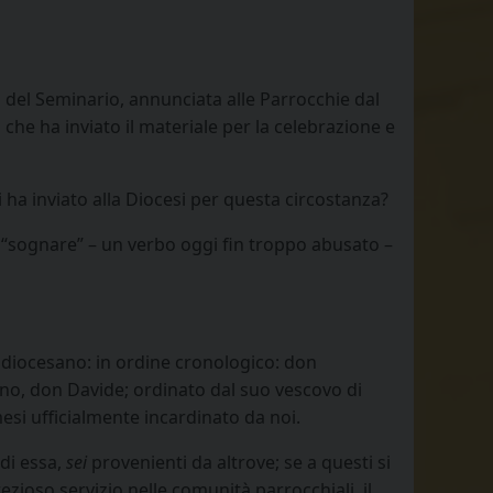
 del Seminario, annunciata alle Parrocchie dal
che ha inviato il materiale per la celebrazione e
 ha inviato alla Diocesi per questa circostanza?
a “sognare” – un verbo oggi fin troppo abusato –
io diocesano: in ordine cronologico: don
o, don Davide; ordinato dal suo vescovo di
esi ufficialmente incardinato da noi.
 di essa,
sei
provenienti da altrove; se a questi si
ezioso servizio nelle comunità parrocchiali, il