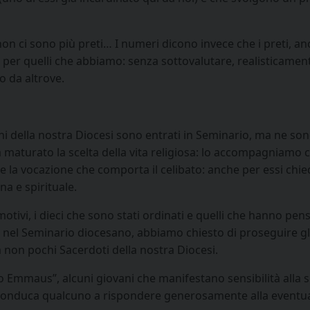
non ci sono più preti… I numeri dicono invece che i preti, a
 per quelli che abbiamo: senza sottovalutare, realisticamente
 da altrove.
ani della nostra Diocesi sono entrati in Seminario, ma ne s
maturato la scelta della vita religiosa: lo accompagniamo con 
e la vocazione che comporta il celibato: anche per essi chie
a e spirituale.
tivi, i dieci che sono stati ordinati e quelli che hanno pensa
i nel Seminario diocesano, abbiamo chiesto di proseguire gl
 non pochi Sacerdoti della nostra Diocesi.
 Emmaus”, alcuni giovani che manifestano sensibilità alla s
conduca qualcuno a rispondere generosamente alla eventua