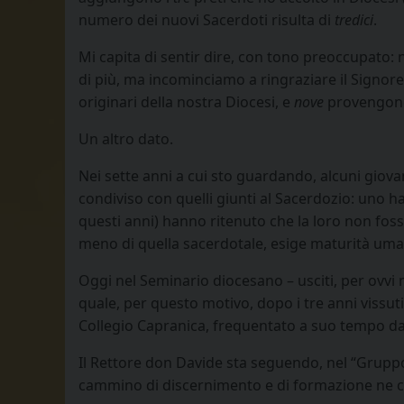
numero dei nuovi Sacerdoti risulta di
tredici
.
Mi capita di sentir dire, con tono preoccupato: 
di più, ma incominciamo a ringraziare il Signore
originari della nostra Diocesi, e
nove
provengono
Un altro dato.
Nei sette anni a cui sto guardando, alcuni giov
condiviso con quelli giunti al Sacerdozio: uno ha 
questi anni) hanno ritenuto che la loro non foss
meno di quella sacerdotale, esige maturità uman
Oggi nel Seminario diocesano – usciti, per ovvi mo
quale, per questo motivo, dopo i tre anni vissut
Collegio Capranica, frequentato a suo tempo da
Il Rettore don Davide sta seguendo, nel “Gruppo
cammino di discernimento e di formazione ne 