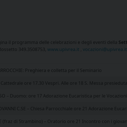
na il programma delle celebrazioni e degli eventi della
Set
Rossetto 349.3508753,
www.upivrea.it
,
vocazioni@upivrea.it
ARROCCHIE: Preghiera e colletta per il Seminario
 Cattedrale ore 17.30 Vespri. Alle ore 18 S. Messa presiedu
O – Duomo: ore 17 Adorazione Eucaristica per le Vocazioni
VANNI C.SE – Chiesa Parrocchiale ore 21 Adorazione Eucaris
(fraz di Strambino) – Oratorio ore 21 Incontro con i giova