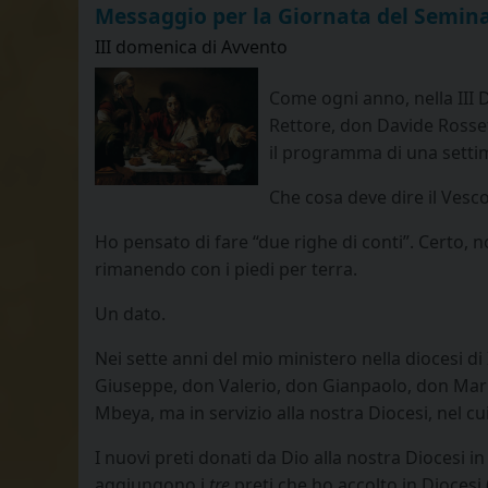
Messaggio per la Giornata del Semin
III domenica di Avvento
Come ogni anno, nella III 
Rettore, don Davide Rosset
il programma di una setti
Che cosa deve dire il Vesc
Ho pensato di fare “due righe di conti”. Certo, 
rimanendo con i piedi per terra.
Un dato.
Nei sette anni del mio ministero nella diocesi di
Giuseppe, don Valerio, don Gianpaolo, don Mar
Mbeya, ma in servizio alla nostra Diocesi, nel c
I nuovi preti donati da Dio alla nostra Diocesi 
aggiungono i
tre
preti che ho accolto in Diocesi 