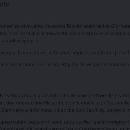
ario
Domenica di Avvento, la nostra Diocesi celebrerà la Giornata
to, incaricato diocesano anche della Pastorale vocazionale, 
mana di preghiera.
ovo quest’anno, dopo i sette messaggi che negli anni passati
non è il massimo che ci si aspetta, ma serve per continuare 
 Ivrea ho avuto la grazia di ordinare
nove
preti per il serviz
io, don Andrea, don Riccardo, don Samuele, don Massimilian
ui Seminario si è formato, c’è anche don Geoffrey, da pochi m
in questi ultimi sette anni sono dunque
dieci
:
quattro
originari
(uno di essi già incardinato qui da noi) e che svolgono un pr