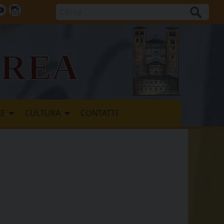
Cerca
ok
tter
Youtube
Instagram
vrea
LE
CULTURA
CONTATTI