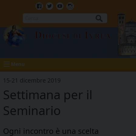
Skip
to
Facebook
Twitter
Youtube
Instagram
content
Cerca
Diocesi di Ivrea
Menu
15-21 dicembre 2019
Settimana per il
Seminario
Ogni incontro è una scelta