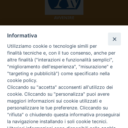
AVVENIRE
Informativa
Utilizziamo cookie o tecnologie simili per
finalità tecniche e, con il tuo consenso, anche per
altre finalità ("interazioni e funzionalità semplici",
"miglioramento dell'esperienza", "misurazione" e
TV 2000
"targeting e pubblicità") come specificato nella
cookie policy.
Cliccando su "accetta" acconsenti all'utilizzo dei
cookie. Cliccando su "personalizza" puoi avere
Diocesi di Ivrea
maggiori informazioni sui cookie utilizzati e
personalizzare le tue preferenze. Cliccando su
Curia Vescovile Piazza Castello, 3 10015 Ivrea (To) Tel.
"rifiuta" o chiudendo questa informativa proseguirai
0125.641138 Fax 0125.40296 segreteriacuria@diocesivrea.it
la navigazione installando i soli cookie tecnici.