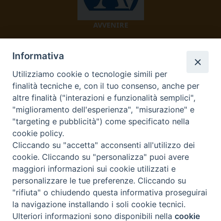
AVVENIRE
Informativa
Utilizziamo cookie o tecnologie simili per
finalità tecniche e, con il tuo consenso, anche per
altre finalità ("interazioni e funzionalità semplici",
"miglioramento dell'esperienza", "misurazione" e
TV 2000
"targeting e pubblicità") come specificato nella
cookie policy.
Cliccando su "accetta" acconsenti all'utilizzo dei
cookie. Cliccando su "personalizza" puoi avere
Diocesi di Ivrea
maggiori informazioni sui cookie utilizzati e
personalizzare le tue preferenze. Cliccando su
Curia Vescovile Piazza Castello, 3 10015 Ivrea (To) Tel.
"rifiuta" o chiudendo questa informativa proseguirai
0125.641138 Fax 0125.40296 segreteriacuria@diocesivrea.it
la navigazione installando i soli cookie tecnici.
Ulteriori informazioni sono disponibili nella
cookie
Preferenze Cookie