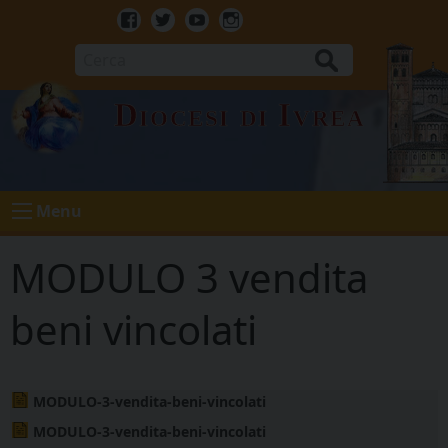
Skip
to
Facebook
Twitter
Youtube
Instagram
content
Cerca
Diocesi di Ivrea
Menu
MODULO 3 vendita
beni vincolati
MODULO-3-vendita-beni-vincolati
MODULO-3-vendita-beni-vincolati