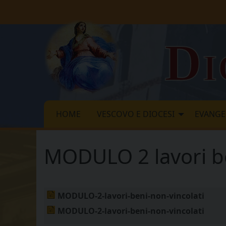
Skip
to
content
Di
HOME
VESCOVO E DIOCESI
EVANGE
MODULO 2 lavori be
MODULO-2-lavori-beni-non-vincolati
MODULO-2-lavori-beni-non-vincolati