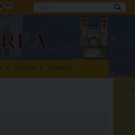
Cerca
ok
tter
Youtube
Instagram
vrea
LE
CULTURA
CONTATTI