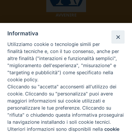
AVVENIRE
Informativa
Utilizziamo cookie o tecnologie simili per
finalità tecniche e, con il tuo consenso, anche per
altre finalità ("interazioni e funzionalità semplici",
"miglioramento dell'esperienza", "misurazione" e
TV 2000
"targeting e pubblicità") come specificato nella
cookie policy.
Cliccando su "accetta" acconsenti all'utilizzo dei
cookie. Cliccando su "personalizza" puoi avere
Diocesi di Ivrea
maggiori informazioni sui cookie utilizzati e
personalizzare le tue preferenze. Cliccando su
Curia Vescovile Piazza Castello, 3 10015 Ivrea (To) Tel.
"rifiuta" o chiudendo questa informativa proseguirai
0125.641138 Fax 0125.40296 segreteriacuria@diocesivrea.it
la navigazione installando i soli cookie tecnici.
Ulteriori informazioni sono disponibili nella
cookie
Preferenze Cookie