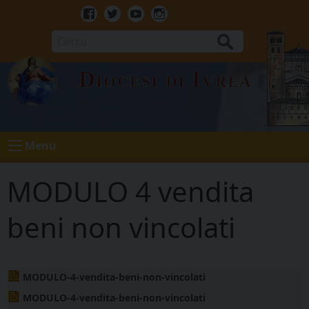
Skip
to
Facebook
Twitter
Youtube
Instagram
content
Cerca
Diocesi di Ivrea
Menu
MODULO 4 vendita
beni non vincolati
MODULO-4-vendita-beni-non-vincolati
MODULO-4-vendita-beni-non-vincolati