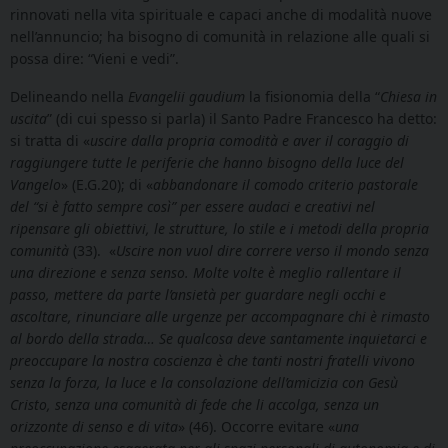
rinnovati nella vita spirituale e capaci anche di modalità nuove
nell’annuncio; ha bisogno di comunità in relazione alle quali si
possa dire: “Vieni e vedi”.
Delineando nella
Evangelii gaudium
la fisionomia della “
Chiesa in
uscita
” (di cui spesso si parla) il Santo Padre Francesco ha detto:
si tratta di «
uscire dalla propria comodità e aver il coraggio di
raggiungere tutte le periferie che hanno bisogno della luce del
Vangelo
» (E.G.20); di «
abbandonare il comodo criterio pastorale
del “si è fatto sempre così” per essere audaci e creativi nel
ripensare gli obiettivi, le strutture, lo stile e i metodi della propria
comunità
(33). «
Uscire
non vuol dire correre verso il mondo senza
una direzione e senza senso. Molte volte è meglio rallentare il
passo, mettere da parte l’ansietà per guardare negli occhi e
ascoltare,
rinunciare alle urgenze per accompagnare chi è rimasto
al bordo della strada… Se qualcosa deve santamente inquietarci e
preoccupare la nostra coscienza è che tanti nostri fratelli vivono
senza la forza, la luce e la consolazione dell’amicizia con Gesù
Cristo, senza una comunità di fede che li accolga, senza un
orizzonte di senso e di vita
» (46). Occorre evitare «
una