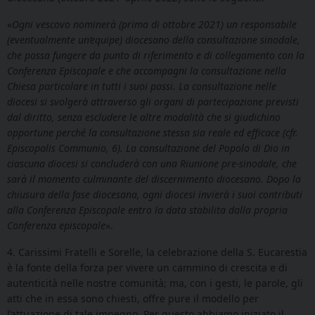
«
Ogni vescovo nominerà (prima di ottobre 2021) un responsabile
(eventualmente un’equipe) diocesano della consultazione sinodale,
che possa fungere da punto di riferimento e di collegamento con la
Conferenza Episcopale e che accompagni la consultazione nella
Chiesa particolare in tutti i suoi passi. La consultazione nelle
diocesi si svolgerà attraverso gli organi di partecipazione previsti
dal diritto, senza escludere le altre modalità che si giudichino
opportune perché la consultazione stessa sia reale ed efficace (cfr.
Episcopalis Communio, 6). La consultazione del Popolo di Dio in
ciascuna diocesi si concluderà con una Riunione pre-sinodale, che
sarà il momento culminante del discernimento diocesano. Dopo la
chiusura della fase diocesana, ogni diocesi invierà i suoi contributi
alla Conferenza Episcopale entro la data stabilita dalla propria
Conferenza episcopale
».
4. Carissimi Fratelli e Sorelle, la celebrazione della S. Eucarestia
è la fonte della forza per vivere un cammino di crescita e di
autenticità nelle nostre comunità; ma, con i gesti, le parole, gli
atti che in essa sono chiesti, offre pure il modello per
l’attuazione di tale impegno. Per questo abbiamo iniziato il