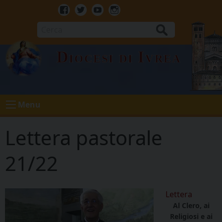
Skip
to
Facebook
Twitter
Youtube
Instagram
content
Cerca
Diocesi di Ivrea
Menu
Lettera pastorale
21/22
Lettera
Al Clero, ai
Religiosi e ai