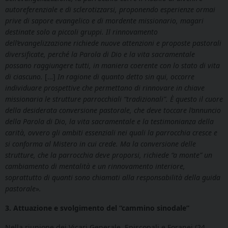
autoreferenziale e di sclerotizzarsi, proponendo esperienze ormai
prive di sapore evangelico e di mordente missionario, magari
destinate solo a piccoli gruppi. Il rinnovamento
dell’evangelizzazione richiede nuove attenzioni e proposte pastorali
diversificate, perché la Parola di Dio e la vita sacramentale
possano raggiungere tutti, in maniera coerente con lo stato di vita
di ciascuno.
[…]
In ragione di quanto detto sin qui, occorre
individuare prospettive che permettano di rinnovare in chiave
missionaria le strutture parrocchiali “tradizionali”. È questo il cuore
della desiderata conversione pastorale, che deve toccare l’annuncio
della Parola di Dio, la vita sacramentale e la testimonianza della
carità, ovvero gli ambiti essenziali nei quali la parrocchia cresce e
si conforma al Mistero in cui crede. Ma la conversione delle
strutture, che la parrocchia deve proporsi, richiede “a monte” un
cambiamento di mentalità e un rinnovamento interiore,
soprattutto di quanti sono chiamati alla responsabilità della guida
pastorale
»
.
3. Attuazione e svolgimento del “cammino sinodale”
Nella riunione dei Vicari Generale, Episcopali e Foranei (24