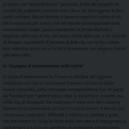
prodotta una “desertificazione” spirituale, frutto del progetto di
società che vogliono costruirsi senza Dio o che distruggono le loro
radici cristiane. Ma nel deserto si torna a scoprire il valore di ciò
che è essenziale per vivere; così nel mondo contemporaneo sono
innumerevoli i segni, spesso manifestati in forma implicita o
negativa, della sete di Dio, del senso ultimo della vita. E nel deserto
c’è bisogno soprattutto di persone di fede che, con la loro stessa
vita, indichino la via verso la Terra promessa e così tengono viva la
speranza
» (86).
b) “
Impegno di testimonianza nella carità
”
Si tratta di testimoniare la Presenza salvifica del Signore
mediante una vita di comunione fraterna all’interno delle
nostre comunità, nella rinnovata consapevolezza che chi parte
da “lontano” per “vedere Gesù”, non lo incontra in astratto, ma
nella vita di discepoli che mostrano il volto vero del cristiano
attraverso la comunione con Lui e tra loro: uomini e donne che
conoscono, come tutti, difficoltà e debolezze, fatiche e gioie,
ma che hanno in Cristo la fonte della loro vita e si impegnano a
conformarsi a Lui in un cammino di incessante conversione;