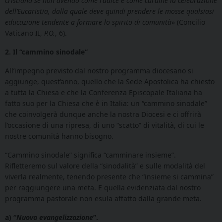
cristiana se non avendo come radice e come cardine la celebrazione
dell’Eucaristia, dalla quale deve quindi prendere le mosse qualsiasi
educazione tendente a formare lo spirito di comunità
» (Concilio
Vaticano II,
P.O.
, 6).
2. Il “cammino sinodale”
All’impegno previsto dal nostro programma diocesano si
aggiunge, quest’anno, quello che la Sede Apostolica ha chiesto
a tutta la Chiesa e che la Conferenza Episcopale Italiana ha
fatto suo per la Chiesa che è in Italia: un “cammino sinodale”
che coinvolgerà dunque anche la nostra Diocesi e ci offrirà
l’occasione di una ripresa, di uno “scatto” di vitalità, di cui le
nostre comunità hanno bisogno.
“Cammino sinodale” significa “camminare insieme”.
Rifletteremo sul valore della “sinodalità” e sulle modalità del
viverla realmente, tenendo presente che “insieme si cammina”
per raggiungere una meta. E quella evidenziata dal nostro
programma pastorale non esula affatto dalla grande meta.
a) “
Nuova evangelizzazione
”.