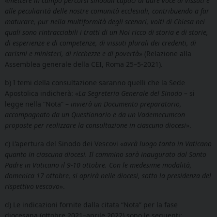
«
mettere in campo percorsi sinodali capaci di dare voce ai vissuti e
alle peculiarità delle nostre comunità ecclesiali, contribuendo a far
maturare, pur nella multiformità degli scenari, volti di Chiesa nei
quali sono rintracciabili i tratti di un Noi ricco di storia e di storie,
di esperienze e di competenze, di vissuti plurali dei credenti, di
carismi e ministeri, di ricchezze e di povertà
» (Relazione alla
Assemblea generale della CEI, Roma 25–5-2021).
b) I temi della consultazione saranno quelli che la Sede
Apostolica indicherà: «
La Segreteria Generale del Sinodo
– si
legge nella “Nota” –
invierà un Documento preparatorio,
accompagnato da un Questionario e da un Vademecumcon
proposte per realizzare la consultazione in ciascuna diocesi
».
c) L’apertura del Sinodo dei Vescovi «
avrà luogo tanto in Vaticano
quanto in ciascuna diocesi. Il cammino sarà inaugurato dal Santo
Padre in Vaticano il 9-10 ottobre. Con le medesime modalità,
domenica 17 ottobre, si aprirà nelle diocesi, sotto la presidenza del
rispettivo vescovo
».
d) Le indicazioni fornite dalla citata “Nota” per la fase
diocesana (ottobre 2021–aprile 2022) sono le seguenti: