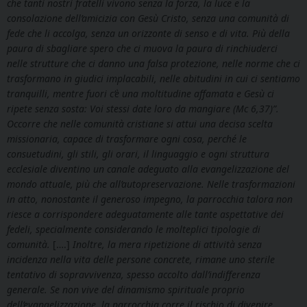
che tanti nostri fratelli vivono senza la forza, la luce e la
consolazione dell’amicizia con Gesù Cristo, senza una comunità di
fede che li accolga, senza un orizzonte di senso e di vita. Più della
paura di sbagliare spero che ci muova la paura di rinchiuderci
nelle strutture che ci danno una falsa protezione, nelle norme che ci
trasformano in giudici implacabili, nelle abitudini in cui ci sentiamo
tranquilli, mentre fuori c’è una moltitudine affamata e Gesù ci
ripete senza sosta: Voi stessi date loro da mangiare (Mc 6,37)”.
Occorre che nelle comunità cristiane si attui una decisa scelta
missionaria, capace di trasformare ogni cosa, perché le
consuetudini, gli stili, gli orari, il linguaggio e ogni struttura
ecclesiale diventino un canale adeguato alla evangelizzazione del
mondo attuale, più che all’autopreservazione. Nelle trasformazioni
in atto, nonostante il generoso impegno, la parrocchia talora non
riesce a corrispondere adeguatamente alle tante aspettative dei
fedeli, specialmente considerando le molteplici tipologie di
comunità.
[….]
Inoltre, la mera ripetizione di attività senza
incidenza nella vita delle persone concrete, rimane uno sterile
tentativo di sopravvivenza, spesso accolto dall’indifferenza
generale. Se non vive del dinamismo spirituale proprio
dell’evangelizzazione, la parrocchia corre il rischio di divenire