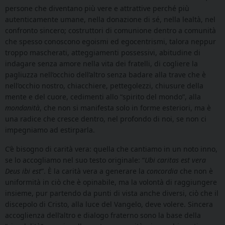
persone che diventano più vere e attrattive perché più
autenticamente umane, nella donazione di sé, nella lealtà, nel
confronto sincero; costruttori di comunione dentro a comunità
che spesso conoscono egoismi ed egocentrismi, talora neppur
troppo mascherati, atteggiamenti possessivi, abitudine di
indagare senza amore nella vita dei fratelli, di cogliere la
pagliuzza nell’occhio dell’altro senza badare alla trave che è
nell’occhio nostro, chiacchiere, pettegolezzi, chiusure della
mente e del cuore, cedimenti allo “spirito del mondo”, alla
mondanità
, che non si manifesta solo in forme esteriori, ma è
una radice che cresce dentro, nel profondo di noi, se non ci
impegniamo ad estirparla.
C’è bisogno di carità vera: quella che cantiamo in un noto inno,
se lo accogliamo nel suo testo originale: “
Ubi caritas est vera
Deus ibi est
”. È la carità vera a generare la
concordia
che non è
uniformità in ciò che è opinabile, ma la volontà di raggiungere
insieme, pur partendo da punti di vista anche diversi, ciò che il
discepolo di Cristo, alla luce del Vangelo, deve volere. Sincera
accoglienza dell’altro e dialogo fraterno sono la base della