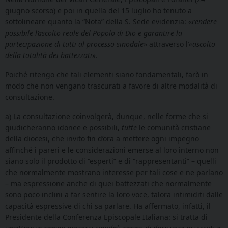
giugno scorso) e poi in quella del 15 luglio ho tenuto a
sottolineare quanto la “Nota” della S. Sede evidenzia: «
rendere
possibile l’ascolto reale del Popolo di Dio e garantire la
partecipazione di tutti al processo sinodale
» attraverso l’
«ascolto
della totalità dei battezzati
».
Poiché ritengo che tali elementi siano fondamentali, farò in
modo che non vengano trascurati a favore di altre modalità di
consultazione.
a) La consultazione coinvolgerà, dunque, nelle forme che si
giudicheranno idonee e possibili,
tutte
le comunità cristiane
della diocesi, che invito fin d’ora a mettere ogni impegno
affinché i pareri e le considerazioni emerse al loro interno non
siano solo il prodotto di “esperti” e di “rappresentanti” – quelli
che normalmente mostrano interesse per tali cose e ne parlano
– ma espressione anche di quei battezzati che normalmente
sono poco inclini a far sentire la loro voce, talora intimiditi dalle
capacità espressive di chi sa parlare. Ha affermato, infatti, il
Presidente della Conferenza Episcopale Italiana: si tratta di