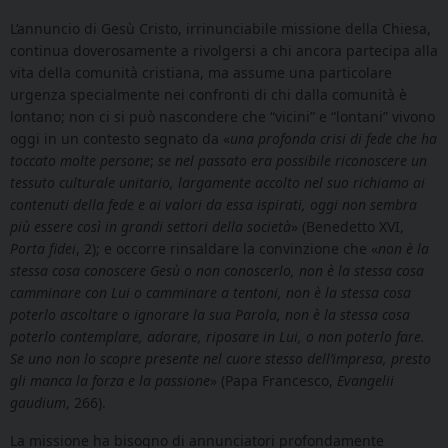
L’annuncio di Gesù Cristo, irrinunciabile missione della Chiesa,
continua doverosamente a rivolgersi a chi ancora partecipa alla
vita della comunità cristiana, ma assume una particolare
urgenza specialmente nei confronti di chi dalla comunità è
lontano; non ci si può nascondere che “vicini” e “lontani” vivono
oggi in un contesto segnato da «
una profonda crisi di fede che ha
toccato molte persone
;
se nel passato era possibile riconoscere un
tessuto culturale unitario, largamente accolto nel suo richiamo ai
contenuti della fede e ai valori da essa ispirati, oggi non sembra
più essere così in grandi settori della società
» (Benedetto XVI,
Porta fidei
, 2); e occorre rinsaldare la convinzione che «
non è la
stessa cosa
conoscere Gesù o non conoscerlo, non è la stessa cosa
camminare con Lui o camminare a tentoni, non è la stessa cosa
poterlo ascoltare o ignorare la sua Parola, non è la stessa cosa
poterlo contemplare, adorare, riposare in Lui, o non poterlo fare.
Se uno non lo scopre presente nel cuore stesso dell’impresa, presto
gli manca la forza e la
passione
» (Papa Francesco,
Evangelii
gaudium
, 266).
La missione ha bisogno di annunciatori profondamente