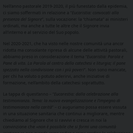
Nell’anno pastorale 2019-2020, il più funestato dalla epidemia,
ci siamo soffermati in relazione a “
Eucaristia: convocati alla
presenza del Signore
”, sulla vocazione: la “chiamata” ai ministeri
ordinati, ma anche a tutte le altre che il Signore invia
all’interno e al servizio del Suo popolo.
Nel 2020-2021, che ha visto nelle nostre comunità una ancor
ridotta ma consolante ripresa di alcune delle attività pastorali,
abbiamo preso in considerazione il tema “
Eucaristia: Parola e
Pane di vita. La Parola al centro della catechesi e liturgia; il pane
spezzato nella condivisione con i più poveri
”. Non sono mancate,
per chi ha voluto o potuto aderirvi, anche iniziative di
formazione, nell’ambito della catechesi soprattutto.
La tappa di quest’anno – “
Eucarestia: dalla celebrazione alla
testimonianza. Tema: la nuova evangelizzazione e l’impegno di
testimonianza nella carità
” – ci auguriamo possa essere vissuta
in una situazione sanitaria che continui a migliorare, mentre
chiediamo al Signore che si ravvivi e cresca in noi la
convinzione che «
non è possibile che si formi una comunità