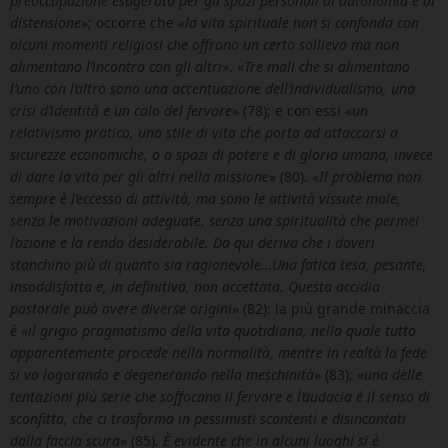
preoccupazione esagerata per gli spazi personali di autonomia e di
distensione
»; occorre che «
la vita spirituale non si confonda con
alcuni momenti religiosi che offrono un certo sollievo ma non
alimentano l’incontro con gli altri
». «
Tre mali che si alimentano
l’uno con l’altro sono una accentuazione dell’individualismo, una
crisi d’identità e un calo del fervore
» (78); e con essi «
un
relativismo pratico, uno stile di vita che porta ad attaccarsi a
sicurezze economiche, o a spazi di potere e di gloria umana, invece
di dare la vita per gli altri nella missione
» (80). «
Il problema non
sempre è l’eccesso di attività, ma sono le attività vissute male,
senza le motivazioni adeguate, senza una spiritualità che permei
l’azione e la renda desiderabile. Da qui deriva che i doveri
stanchino più di quanto sia ragionevole…Una fatica tesa, pesante,
insoddisfatta e, in definitiva, non accettata. Questa accidia
pastorale può avere diverse origini
» (82): la più grande minaccia
è «il grigio pragmatismo della vita quotidiana, nella quale tutto
apparentemente procede nella normalità, mentre in realtà la fede
si va logorando e degenerando nella meschinità
» (83); «
una delle
tentazioni più serie che soffocano il fervore e l’audacia è il senso di
sconfitta, che ci trasforma in pessimisti scontenti e disincantati
dalla faccia scura
» (85)
. È evidente che in alcuni luoghi si è