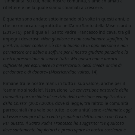
“sinodalità” su cui, nelle nostre comunità, siamo chiamati a
riflettere e nella quale siamo chiamati a crescere.
È quanto sono andato sottolineando più volte in questi anni, e
che ho rimarcato soprattutto nell’Anno Santo della Misericordia
(2015-16), per il quale il Santo Padre Francesco indicava, tra gli
impegni doverosi: «
Non giudicare e non condannare significa, in
positivo, saper cogliere ciò che di buono c’è in ogni persona e non
permettere che abbia a soffrire per il nostro giudizio parziale e la
nostra presunzione di sapere tutto. Ma questo non è ancora
sufficiente per esprimere la misericordia. Gesù chiede anche di
perdonare e di donare
» (
Misericordiae vultus
, 14).
Rimane tra le nostre mani, in tutto il suo valore, anche per il
“cammino sinodale”, l’Istruzione “
La conversione pastorale della
comunità parrocchiale al servizio della missione evangelizzatrice
della Chiesa
” (20.07.2020), dove si legge, tra l’altro: le comunità
parrocchiali (ma vale per tutte le comunità) sono «
chiamate oggi
ad essere sempre di più centri propulsori dell’incontro con Cristo.
Per questo, il Santo Padre Francesco ha suggerito: “Se qualcosa
deve santamente inquietarci e preoccupare la nostra coscienza è