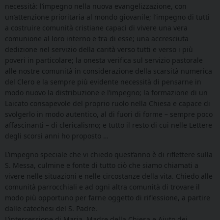
necessità: l’impegno nella nuova evangelizzazione, con
un’attenzione prioritaria al mondo giovanile; l’impegno di tutti
a costruire comunità cristiane capaci di vivere una vera
comunione al loro interno e tra di esse; una accresciuta
dedizione nel servizio della carità verso tutti e verso i più
poveri in particolare; la onesta verifica sul servizio pastorale
alle nostre comunità in considerazione della scarsità numerica
del Clero e la sempre più evidente necessità di pensarne in
modo nuovo la distribuzione e l’impegno; la formazione di un
Laicato consapevole del proprio ruolo nella Chiesa e capace di
svolgerlo in modo autentico, al di fuori di forme – sempre poco
affascinanti – di clericalismo; e tutto il resto di cui nelle Lettere
degli scorsi anni ho proposto …
L’impegno speciale che vi chiedo quest’anno è di riflettere sulla
S. Messa, culmine e fonte di tutto ciò che siamo chiamati a
vivere nelle situazioni e nelle circostanze della vita. Chiedo alle
comunità parrocchiali e ad ogni altra comunità di trovare il
modo più opportuno per farne oggetto di riflessione, a partire
dalle catechesi del S. Padre.
L’intercessione di Maria, Madre della Chiesa e Aiuto dei