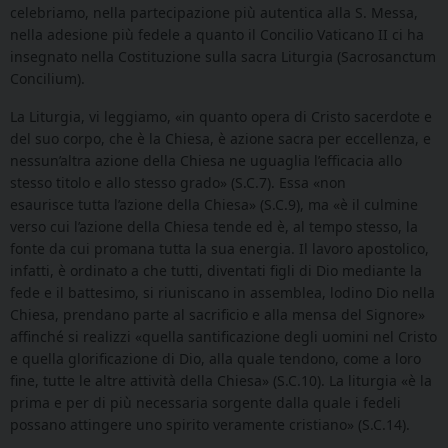
celebriamo, nella partecipazione più autentica alla S. Messa,
nella adesione più fedele a quanto il Concilio Vaticano II ci ha
insegnato nella Costituzione sulla sacra Liturgia (Sacrosanctum
Concilium).
La Liturgia, vi leggiamo, «in quanto opera di Cristo sacerdote e
del suo corpo, che è la Chiesa, è azione sacra per eccellenza, e
nessun’altra azione della Chiesa ne uguaglia l’efficacia allo
stesso titolo e allo stesso grado» (S.C.7). Essa «non
esaurisce tutta l’azione della Chiesa» (S.C.9), ma «è il culmine
verso cui l’azione della Chiesa tende ed è, al tempo stesso, la
fonte da cui promana tutta la sua energia. Il lavoro apostolico,
infatti, è ordinato a che tutti, diventati figli di Dio mediante la
fede e il battesimo, si riuniscano in assemblea, lodino Dio nella
Chiesa, prendano parte al sacrificio e alla mensa del Signore»
affinché si realizzi «quella santificazione degli uomini nel Cristo
e quella glorificazione di Dio, alla quale tendono, come a loro
fine, tutte le altre attività della Chiesa» (S.C.10). La liturgia «è la
prima e per di più necessaria sorgente dalla quale i fedeli
possano attingere uno spirito veramente cristiano» (S.C.14).