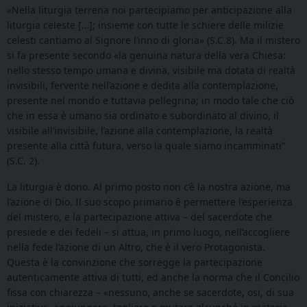
«Nella liturgia terrena noi partecipiamo per anticipazione alla
liturgia celeste […]; insieme con tutte le schiere delle milizie
celesti cantiamo al Signore l’inno di gloria» (S.C.8). Ma il mistero
si fa presente secondo «la genuina natura della vera Chiesa:
nello stesso tempo umana e divina, visibile ma dotata di realtà
invisibili, fervente nell’azione e dedita alla contemplazione,
presente nel mondo e tuttavia pellegrina; in modo tale che ciò
che in essa è umano sia ordinato e subordinato al divino, il
visibile all’invisibile, l’azione alla contemplazione, la realtà
presente alla città futura, verso la quale siamo incamminati”
(S.C. 2).
La liturgia è dono. Al primo posto non c’è la nostra azione, ma
l’azione di Dio. Il suo scopo primario è permettere l’esperienza
del mistero, e la partecipazione attiva – del sacerdote che
presiede e dei fedeli – si attua, in primo luogo, nell’accogliere
nella fede l’azione di un Altro, che è il vero Protagonista.
Questa è la convinzione che sorregge la partecipazione
autenticamente attiva di tutti, ed anche la norma che il Concilio
fissa con chiarezza – «nessuno, anche se sacerdote, osi, di sua