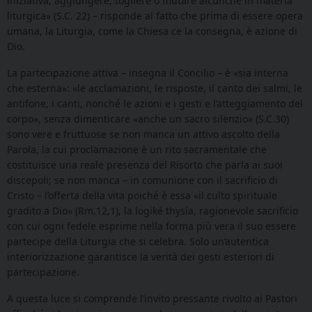
iniziativa, aggiungere, togliere o mutare alcunché in materia
liturgica» (S.C. 22) – risponde al fatto che prima di essere opera
umana, la Liturgia, come la Chiesa ce la consegna, è azione di
Dio.
La partecipazione attiva – insegna il Concilio – è «sia interna
che esterna»: «le acclamazioni, le risposte, il canto dei salmi, le
antifone, i canti, nonché le azioni e i gesti e l’atteggiamento del
corpo», senza dimenticare «anche un sacro silenzio» (S.C.30)
sono vere e fruttuose se non manca un attivo ascolto della
Parola, la cui proclamazione è un rito sacramentale che
costituisce una reale presenza del Risorto che parla ai suoi
discepoli; se non manca – in comunione con il sacrificio di
Cristo – l’offerta della vita poiché è essa «il culto spirituale
gradito a Dio» (Rm.12,1), la logiké thysía, ragionevole sacrificio
con cui ogni fedele esprime nella forma più vera il suo essere
partecipe della Liturgia che si celebra. Solo un’autentica
interiorizzazione garantisce la verità dei gesti esteriori di
partecipazione.
A questa luce si comprende l’invito pressante rivolto ai Pastori