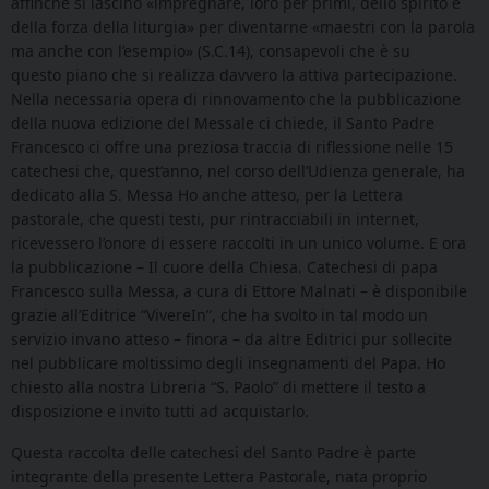
affinché si lascino «impregnare, loro per primi, dello spirito e
della forza della liturgia» per diventarne «maestri con la parola
ma anche con l’esempio» (S.C.14), consapevoli che è su
questo piano che si realizza davvero la attiva partecipazione.
Nella necessaria opera di rinnovamento che la pubblicazione
della nuova edizione del Messale ci chiede, il Santo Padre
Francesco ci offre una preziosa traccia di riflessione nelle 15
catechesi che, quest’anno, nel corso dell’Udienza generale, ha
dedicato alla S. Messa Ho anche atteso, per la Lettera
pastorale, che questi testi, pur rintracciabili in internet,
ricevessero l’onore di essere raccolti in un unico volume. E ora
la pubblicazione – Il cuore della Chiesa. Catechesi di papa
Francesco sulla Messa, a cura di Ettore Malnati – è disponibile
grazie all’Editrice “VivereIn”, che ha svolto in tal modo un
servizio invano atteso – finora – da altre Editrici pur sollecite
nel pubblicare moltissimo degli insegnamenti del Papa. Ho
chiesto alla nostra Libreria “S. Paolo” di mettere il testo a
disposizione e invito tutti ad acquistarlo.
Questa raccolta delle catechesi del Santo Padre è parte
integrante della presente Lettera Pastorale, nata proprio