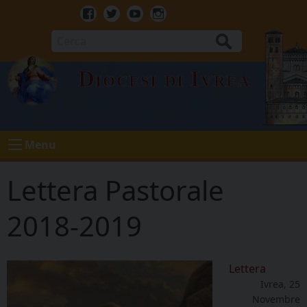
Skip
to
Facebook
Twitter
Youtube
Instagram
content
Cerca
Diocesi di Ivrea
Menu
Lettera Pastorale
2018-2019
Lettera
Ivrea, 25
Novembre