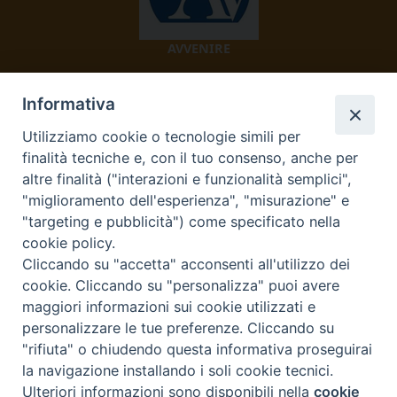
AVVENIRE
Informativa
Utilizziamo cookie o tecnologie simili per
finalità tecniche e, con il tuo consenso, anche per
altre finalità ("interazioni e funzionalità semplici",
"miglioramento dell'esperienza", "misurazione" e
TV 2000
"targeting e pubblicità") come specificato nella
cookie policy.
Cliccando su "accetta" acconsenti all'utilizzo dei
cookie. Cliccando su "personalizza" puoi avere
maggiori informazioni sui cookie utilizzati e
Diocesi di Ivrea
personalizzare le tue preferenze. Cliccando su
Curia Vescovile Piazza Castello, 3 10015 Ivrea (To) Tel.
"rifiuta" o chiudendo questa informativa proseguirai
0125.641138 Fax 0125.40296 segreteriacuria@diocesivrea.it
la navigazione installando i soli cookie tecnici.
Ulteriori informazioni sono disponibili nella
cookie