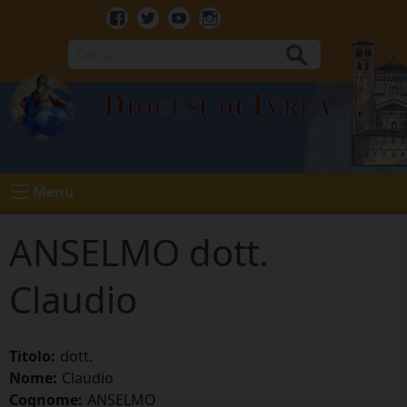
Skip
to
Facebook
Twitter
Youtube
Instagram
content
Cerca
Diocesi di Ivrea
Menu
ANSELMO dott.
Claudio
Titolo:
dott.
Nome:
Claudio
Cognome:
ANSELMO