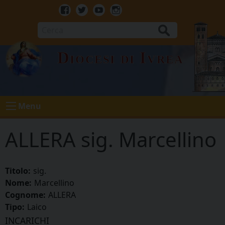
Skip
to
Facebook
Twitter
Youtube
Instagram
content
Cerca
Diocesi di Ivrea
Menu
ALLERA sig. Marcellino
Titolo:
sig.
Nome:
Marcellino
Cognome:
ALLERA
Tipo:
Laico
INCARICHI