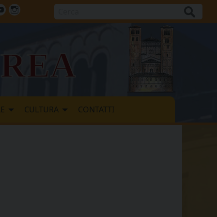
Cerca
ok
tter
Youtube
Instagram
vrea
LE
CULTURA
CONTATTI