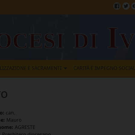
Facebo
Twi
ocesi di I
LIZZAZIONE E SACRAMENTI
CARITÀ E IMPEGNO SOCIA
ro
o:
can.
e:
Mauro
nome:
AGRESTE
:
Presbitero diocesano