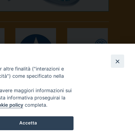
altre finalità ("interazioni e
AVVENIRE
TV 2000
cità") come specificato nella
 avere maggiori informazioni sui
sta informativa proseguirai la
kie policy
completa.
Accetta
reteriacuria@diocesivrea.it