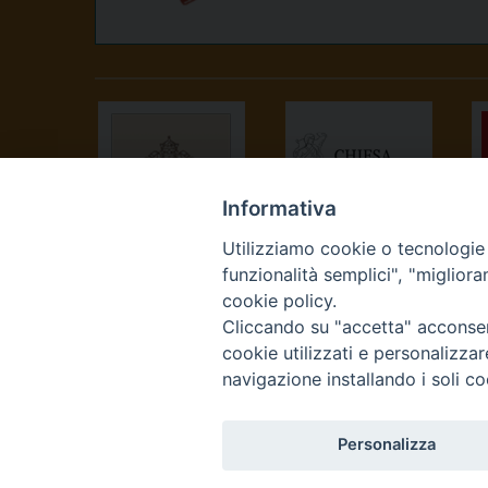
Informativa
Utilizziamo cookie o tecnologie s
SANTA SEDE
CONFERENZA
funzionalità semplici", "miglior
EPISCOPALE
cookie policy.
ITALIANA
Cliccando su "accetta" acconsent
cookie utilizzati e personalizza
navigazione installando i soli co
Personalizza
Curia Vescovile Piazza Cas