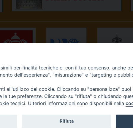
imili per finalità tecniche e, con il tuo consenso, anche per 
NEWS.VA
RADIO VATICANA
OSSERVATORE
amento dell'esperienza", "misurazione" e "targeting e pubbli
ROMANO
i all'utilizzo dei cookie. Cliccando su "personalizza" puoi
re le tue preferenze. Cliccando su "rifiuta" o chiudendo que
okie tecnici. Ulteriori informazioni sono disponibili nella
coo
Diocesi di Ivrea
Rifiuta
tello, 3 10015 Ivrea (To) Tel. 0125.641138 Fax 0125.40296 seg