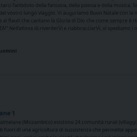
tarci l’antidoto della fantasia, della poesia e della musica.
 del vostro lungo viaggio. Vi auguriamo Buon Natale con la
e ai flauti che cantano la Gloria di Dio che come sempre è
ell’attesa di riverderVi e riabbracciarVi, vi spediamo i no
-uomini
ane 1
imelane (Mozambico) esistono 24 comunità rurali (villaggi). 
 di fuori di una agricoltura di sussistenza che permette appe