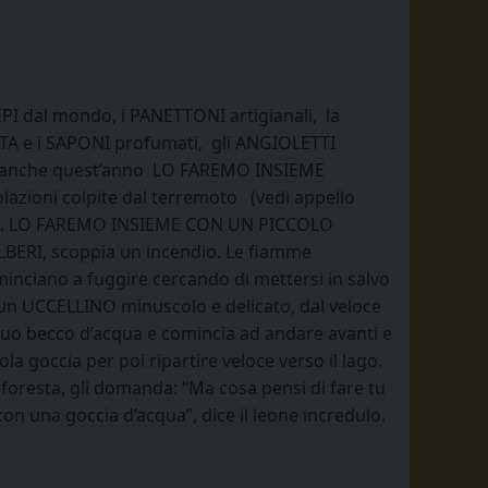
PI dal mondo, i PANETTONI artigianali, la
ETA e i SAPONI profumati, gli ANGIOLETTI
atale anche quest’anno LO FAREMO INSIEME
ioni colpite dal terremoto ­ ­ (vedi appello
nibile. LO FAREMO INSIEME CON UN PICCOLO
ALBERI, scoppia un incendio. Le fiamme
cominciano a fuggire cercando di mettersi in salvo
 è un UCCELLINO minuscolo e delicato, dal veloce
 il suo becco d’acqua e comincia ad andare avanti e
la goccia per poi ripartire veloce verso il lago.
la foresta, gli domanda: “Ma cosa pensi di fare tu
con una goccia d’acqua”, dice il leone incredulo.