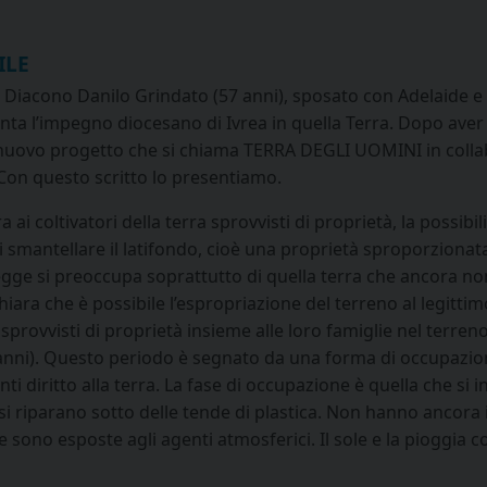
ILE
il Diacono Danilo Grindato (57 anni), sposato con Adelaide e 
enta l’impegno diocesano di Ivrea in quella Terra. Dopo ave
 nuovo progetto che si chiama TERRA DEGLI UOMINI in collab
 Con questo scritto lo presentiamo.
a ai coltivatori della terra sprovvisti di proprietà, la possib
di smantellare il latifondo, cioè una proprietà sproporzionat
egge si preoccupa soprattutto di quella terra che ancora no
dichiara che è possibile l’espropriazione del terreno al legitt
sprovvisti di proprietà insieme alle loro famiglie nel terreno
nni). Questo periodo è segnato da una forma di occupazione
ti diritto alla terra. La fase di occupazione è quella che si
si riparano sotto delle tende di plastica. Non hanno ancora 
 sono esposte agli agenti atmosferici. Il sole e la pioggia c