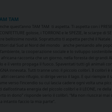
 TAM TAM
nche quest’anno TAM TAM ti aspetta. Ti aspetta con i PRESE
CONFETTURE golose, i TORRONI e le SPEZIE, le sciarpe di S
altre bellissime novità. Soprattutto ti aspetta perché il N
tori dal Sud al Nord del mondo ­ anche pensando alle popolaz
do l’ambiente, la cooperazione sociale e lo sviluppo soste
fricana racconta che un giorno, nella foresta dei grandi 
lo e il vento propaga il fuoco. Spaventati tutti gli animali 
A innevata. Tutti tranne uno: il piccolo colibrì. Il colibrì
i altri cercano rifugio, si dirige verso il lago. E qui riempie
iume verso l’incendio su cui lascia cadere ogni volta una picco
ti dall’ostinata energia del piccolo colibrì e il LEONE, re del
o in dono” risponde serio il colibrì. “Ma non riuscirai mai 
ma intanto faccio la mia parte”.