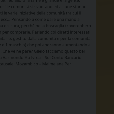
olti, ed allora la fame è grande e la gente,
 Così le comunità si svuotano ed alcune stanno
e varie iniziative della comunità tra cui il
lati, ecc… Pensando a come dare una mano a
na e sicura, perché nella boscaglia troverebbero
per comprarle. Parlando coi diretti interessati
tario: gestito dalla comunità e per la comunità.
mine e 1 maschio) che poi andranno aumentando a
ro. Che ve ne pare? Glielo facciamo questo bel
ia Varmondo 9 a Ivrea – Sul Conto Bancario –
” causale: Mozambico – Maimelane Per