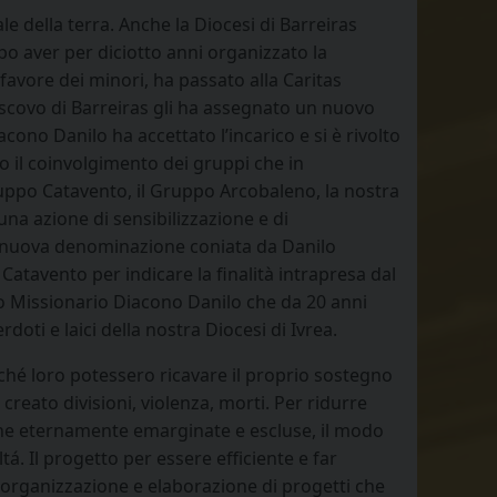
e della terra. Anche la Diocesi di Barreiras
po aver per diciotto anni organizzato la
avore dei minori, ha passato alla Caritas
scovo di Barreiras gli ha assegnato un nuovo
cono Danilo ha accettato l’incarico e si è rivolto
to il coinvolgimento dei gruppi che in
ruppo Catavento, il Gruppo Arcobaleno, la nostra
una azione di sensibilizzazione e di
 nuova denominazione coniata da Danilo
atavento per indicare la finalità intrapresa dal
o Missionario Diacono Danilo che da 20 anni
oti e laici della nostra Diocesi di Ivrea.
rché loro potessero ricavare il proprio sostegno
creato divisioni, violenza, morti. Per ridurre
one eternamente emarginate e escluse, il modo
ltá. Il progetto per essere efficiente e far
a organizzazione e elaborazione di progetti che