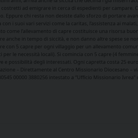
timi anni, arriva anche la siccità che decima i già miseri racc
o costretti ad emigrare in cerca di espedienti per campare.
ppure chi resta non desiste dallo sforzo di portare avanti l
con i suoi vari servizi come la caritas, l’assistenza ai ma
ato come l’allevamento di capre costituisce una risorsa buo
 anche in tempo di siccità, e non danno altre spese se non 
re con 5 capre per ogni villaggio per un allevamento comuni
ti per le necessità locali). Si comincia con 5 capre (4 fem
ve e possibilità degli interessati. Ogni capretta costa 25 eu
nazione – Direttamente al Centro Missionario Diocesano – v
30545 00000 3880256 intestato a “Ufficio Missionario Ivrea