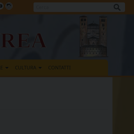
Cerca
ok
tter
Youtube
Instagram
vrea
LE
CULTURA
CONTATTI