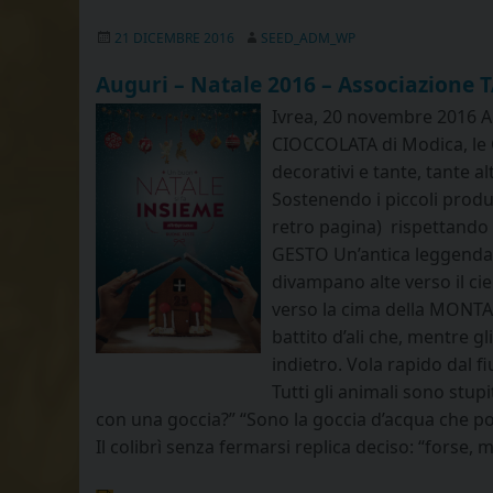
21 DICEMBRE 2016
SEED_ADM_WP
Auguri – Natale 2016 – Associazione
Ivrea, 20 novembre 2016 A
CIOCCOLATA di Modica, le 
decorativi e tante, tante 
Sostenendo i piccoli produt
retro pagina) ­ rispettan
GESTO Un’antica leggenda a
divampano alte verso il cie
verso la cima della MONTAGN
battito d’ali che, mentre gl
indietro. Vola rapido dal f
Tutti gli animali sono stupi
con una goccia?” “Sono la goccia d’acqua che port
Il colibrì senza fermarsi replica deciso: “forse, 