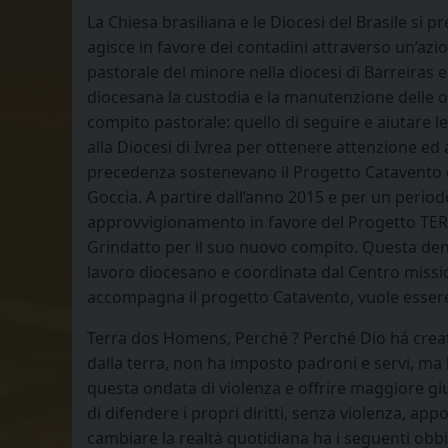
La Chiesa brasiliana e le Diocesi del Brasile si 
agisce in favore dei contadini attraverso un’azi
pastorale del minore nella diocesi di Barreiras
diocesana la custodia e la manutenzione delle 
compito pastorale: quello di seguire e aiutare le
alla Diocesi di Ivrea per ottenere attenzione ed 
precedenza sostenevano il Progetto Catavento e 
Goccia. A partire dall’anno 2015 e per un period
approvvigionamento in favore del Progetto TE
Grindatto per il suo nuovo compito. Questa deno
lavoro diocesano e coordinata dal Centro missi
accompagna il progetto Catavento, vuole essere la
Terra dos Homens, Perché ? Perché Dio há creato 
dalla terra, non ha imposto padroni e servi, ma ha
questa ondata di violenza e offrire maggiore g
di difendere i propri diritti, senza violenza, appo
cambiare la realtà quotidiana ha i seguenti obbi