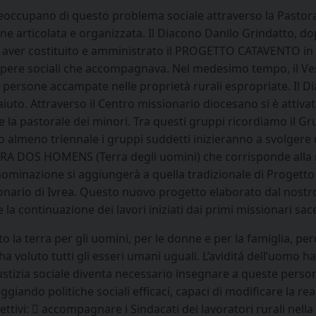
preoccupano di questo problema sociale attraverso la Pastoral
one articolata e organizzata. Il Diacono Danilo Grindatto, do
 e aver costituito e amministrato il PROGETTO CATAVENTO in f
opere sociali che accompagnava. Nel medesimo tempo, il Ve
 persone accampate nelle proprietà rurali espropriate. Il Dia
aiuto. Attraverso il Centro missionario diocesano si è attiva
la pastorale dei minori. Tra questi gruppi ricordiamo il G
o almeno triennale i gruppi suddetti inizieranno a svolgere 
RRA DOS HOMENS (Terra degli uomini) che corrisponde alla
minazione si aggiungerà a quella tradizionale di Progetto C
onario di Ivrea. Questo nuovo progetto elaborato dal nostr
 continuazione dei lavori iniziati dai primi missionari sacerd
la terra per gli uomini, per le donne e per la famiglia, pe
 voluto tutti gli esseri umani uguali. L’aviditá dell’uomo ha 
iustizia sociale diventa necessario insegnare a queste pers
ggiando politiche sociali efficaci, capaci di modificare la rea
ettivi:  accompagnare i Sindacati dei lavoratori rurali nell