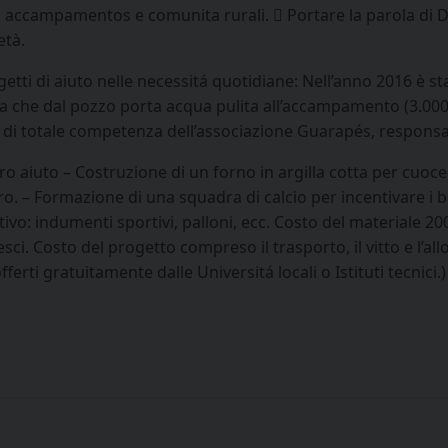
, accampamentos e comunita rurali.  Portare la parola di 
età.
ogetti di aiuto nelle necessitá quotidiane: Nell’anno 2016 è s
 che dal pozzo porta acqua pulita all’accampamento (3.000 met
é di totale competenza dell’associazione Guarapés, respons
ro aiuto – Costruzione di un forno in argilla cotta per cuocer
ro. – Formazione di una squadra di calcio per incentivare i 
: indumenti sportivi, palloni, ecc. Costo del materiale 200,0
pesci. Costo del progetto compreso il trasporto, il vitto e l’
rti gratuitamente dalle Universitá locali o Istituti tecnici.)