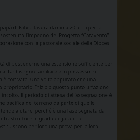
papà di Fabio, lavora da circa 20 anni per la
r sostenuto l’impegno del Progetto “Catavento”
orazione con la pastorale sociale della Diocesi
ilità di possederne una estensione sufficiente per
a al fabbisogno familiare e in possesso di
n è coltivata. Una volta appurato che una
imo proprietario. Inizia a questo punto un’azione
 incolto. Il periodo di attesa dell’assegnazione è
 pacifica del terreno da parte di quelle
 intende aiutare, perché è una fase segnata da
infrastrutture in grado di garantire
ostituiscono per loro una prova per la loro