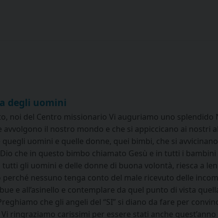
ra degli uomini
to, noi del Centro missionario Vi auguriamo uno splendido Na
avvolgono il nostro mondo e che si appiccicano ai nostri abi
 quegli uomini e quelle donne, quei bimbi, che si avvicinano
di Dio che in questo bimbo chiamato Gesù e in tutti i bambini
 tutti gli uomini e delle donne di buona volontà, riesca a leni
o perché nessuno tenga conto del male ricevuto delle incomp
ue e all’asinello e contemplare da quel punto di vista quell
Preghiamo che gli angeli del “SI” si diano da fare per convin
Vi ringraziamo carissimi per essere stati anche quest’anno 