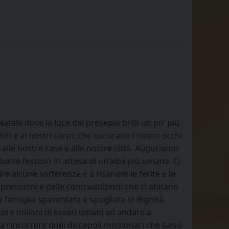
tale dove la luce del presepio brilli un po’ più
ti e ai nostri corpi; che oscurano i nostri occhi
 alle nostre case e alle nostre città. Auguriamo
 batte festoso in attesa di un’alba più umana. Ci
re alcune sofferenze e a risanare le ferite e le
rensioni e delle contraddizioni che ci abitano
a famiglia spaventata e spogliata di dignità.
cere milioni di esseri umani ad andare a
a rincorrere quei discepoli missionari che Gesù