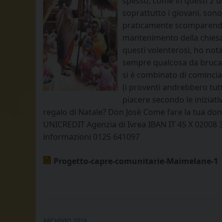
spesso, come in questi 2 ul
soprattutto i giovani, son
praticamente scomparendo. E
mantenimento della chiesa 
questi volenterosi, ho not
sempre qualcosa da brucare
si è combinato di comincia
(i proventi andrebbero tut
piacere secondo le iniziati
regalo di Natale? Don Josè Come fare la tua do
UNICREDIT Agenzia di Ivrea IBAN IT 45 X 02008 
informazioni 0125 641097
Progetto-capre-comunitarie-Maimelane-1
ARCHIVIO_2016