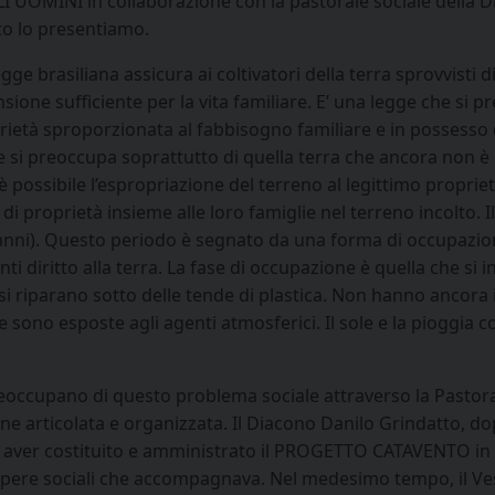
I UOMINI in collaborazione con la pastorale sociale della Di
tto lo presentiamo.
gge brasiliana assicura ai coltivatori della terra sprovvisti 
sione sufficiente per la vita familiare. E’ una legge che si p
rietà sproporzionata al fabbisogno familiare e in possesso 
e si preoccupa soprattutto di quella terra che ancora non è 
e è possibile l’espropriazione del terreno al legittimo propri
 di proprietà insieme alle loro famiglie nel terreno incolto. 
nni). Questo periodo è segnato da una forma di occupazione
ti diritto alla terra. La fase di occupazione è quella che si
si riparano sotto delle tende di plastica. Non hanno ancora 
 sono esposte agli agenti atmosferici. Il sole e la pioggia c
preoccupano di questo problema sociale attraverso la Pastoral
one articolata e organizzata. Il Diacono Danilo Grindatto, do
 e aver costituito e amministrato il PROGETTO CATAVENTO in f
opere sociali che accompagnava. Nel medesimo tempo, il Ve