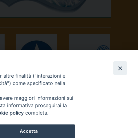
altre finalità ("interazioni e
AVVENIRE
TV 2000
cità") come specificato nella
 avere maggiori informazioni sui
sta informativa proseguirai la
kie policy
completa.
Accetta
reteriacuria@diocesivrea.it