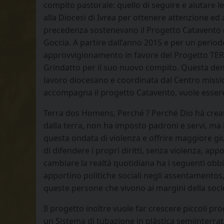
compito pastorale: quello di seguire e aiutare le
alla Diocesi di Ivrea per ottenere attenzione ed 
precedenza sostenevano il Progetto Catavento e 
Goccia. A partire dall’anno 2015 e per un period
approvvigionamento in favore del Progetto TE
Grindatto per il suo nuovo compito. Questa deno
lavoro diocesano e coordinata dal Centro missi
accompagna il progetto Catavento, vuole essere la
Terra dos Homens, Perché ? Perché Dio há creato 
dalla terra, non ha imposto padroni e servi, ma ha
questa ondata di violenza e offrire maggiore g
di difendere i propri diritti, senza violenza, appo
cambiare la realtà quotidiana ha i seguenti obbi
apportino politiche sociali negli assentamentos
queste persone che vivono ai margini della soci
Il progetto inoltre vuole far crescere piccoli pr
un Sistema di tubazione in plástica semiinterrata