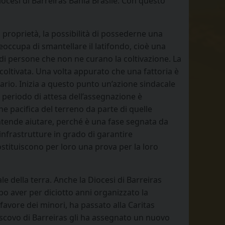
ocesi di Barreiras Bahia Brasile. Con questo
di proprietà, la possibilità di possederne una
reoccupa di smantellare il latifondo, cioè una
di persone che non ne curano la coltivazione. La
coltivata. Una volta appurato che una fattoria è
etario. Inizia a questo punto un’azione sindacale
Il periodo di attesa dell’assegnazione è
 pacifica del terreno da parte di quelle
 intende aiutare, perché è una fase segnata da
infrastrutture in grado di garantire
ostituiscono per loro una prova per la loro
e della terra. Anche la Diocesi di Barreiras
po aver per diciotto anni organizzato la
avore dei minori, ha passato alla Caritas
scovo di Barreiras gli ha assegnato un nuovo