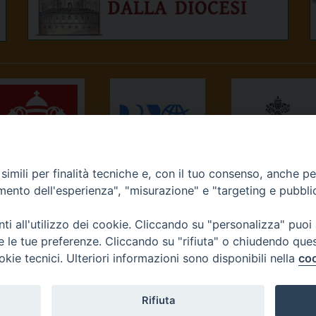
imili per finalità tecniche e, con il tuo consenso, anche per 
NEWS.VA
RADIO VATICANA
OSSERVATORE
amento dell'esperienza", "misurazione" e "targeting e pubbli
ROMANO
i all'utilizzo dei cookie. Cliccando su "personalizza" puoi
re le tue preferenze. Cliccando su "rifiuta" o chiudendo que
okie tecnici. Ulteriori informazioni sono disponibili nella
coo
Diocesi di Ivrea
Rifiuta
tello, 3 10015 Ivrea (To) Tel. 0125.641138 Fax 0125.40296 seg