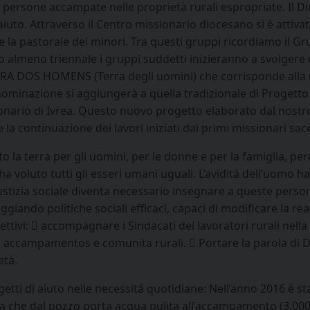
 persone accampate nelle proprietà rurali espropriate. Il Dia
aiuto. Attraverso il Centro missionario diocesano si è attiva
la pastorale dei minori. Tra questi gruppi ricordiamo il G
o almeno triennale i gruppi suddetti inizieranno a svolgere 
RRA DOS HOMENS (Terra degli uomini) che corrisponde alla
minazione si aggiungerà a quella tradizionale di Progetto C
onario di Ivrea. Questo nuovo progetto elaborato dal nostr
 continuazione dei lavori iniziati dai primi missionari sacerd
la terra per gli uomini, per le donne e per la famiglia, pe
 voluto tutti gli esseri umani uguali. L’aviditá dell’uomo ha 
iustizia sociale diventa necessario insegnare a queste pers
ggiando politiche sociali efficaci, capaci di modificare la rea
ettivi:  accompagnare i Sindacati dei lavoratori rurali nell
, accampamentos e comunita rurali.  Portare la parola di 
età.
ogetti di aiuto nelle necessitá quotidiane: Nell’anno 2016 è s
 che dal pozzo porta acqua pulita all’accampamento (3.000 met