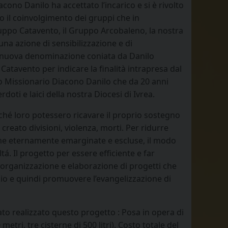
cono Danilo ha accettato l’incarico e si è rivolto
to il coinvolgimento dei gruppi che in
ruppo Catavento, il Gruppo Arcobaleno, la nostra
una azione di sensibilizzazione e di
 nuova denominazione coniata da Danilo
atavento per indicare la finalità intrapresa dal
o Missionario Diacono Danilo che da 20 anni
oti e laici della nostra Diocesi di Ivrea.
rché loro potessero ricavare il proprio sostegno
creato divisioni, violenza, morti. Per ridurre
one eternamente emarginate e escluse, il modo
ltá. Il progetto per essere efficiente e far
a organizzazione e elaborazione di progetti che
Dio e quindi promuovere l’evangelizzazione di
tato realizzato questo progetto : Posa in opera di
ri, tre cisterne di 500 litri). Costo totale del