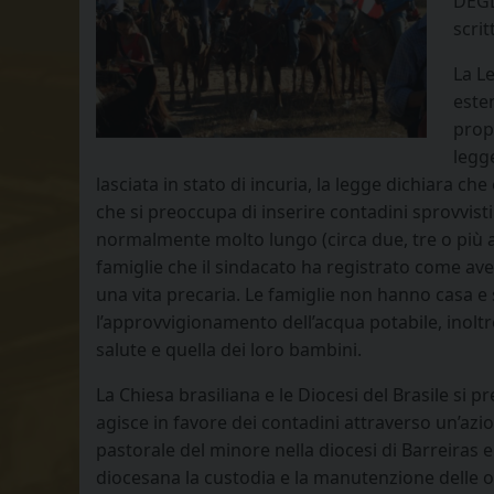
DEGL
scri
La Le
esten
prop
legg
lasciata in stato di incuria, la legge dichiara ch
che si preoccupa di inserire contadini sprovvisti
normalmente molto lungo (circa due, tre o più a
famiglie che il sindacato ha registrato come aven
una vita precaria. Le famiglie non hanno casa e 
l’approvvigionamento dell’acqua potabile, inoltre
salute e quella dei loro bambini.
La Chiesa brasiliana e le Diocesi del Brasile si 
agisce in favore dei contadini attraverso un’azi
pastorale del minore nella diocesi di Barreiras
diocesana la custodia e la manutenzione delle 