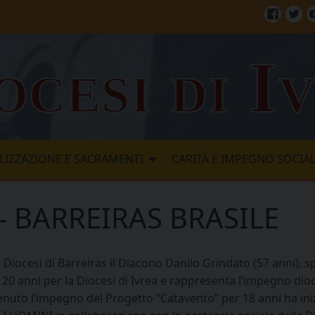
Facebo
Twi
ocesi di I
LIZZAZIONE E SACRAMENTI
CARITÀ E IMPEGNO SOCIA
 – BARREIRAS BRASILE
 Diocesi di Barreiras il Diacono Danilo Grindato (57 anni), 
a 20 anni per la Diocesi di Ivrea e rappresenta l’impegno dio
enuto l’impegno del Progetto “Catavento” per 18 anni ha in