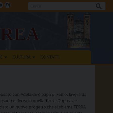
Cerca
ok
tter
Youtube
Instagram
vrea
LE
CULTURA
CONTATTI
sposato con Adelaide e papà di Fabio, lavora da
cesano di Ivrea in quella Terra. Dopo aver
iziato un nuovo progetto che si chiama TERRA