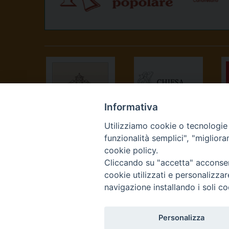
Informativa
Utilizziamo cookie o tecnologie s
SANTA SEDE
CONFERENZA
funzionalità semplici", "miglior
EPISCOPALE
cookie policy.
ITALIANA
Cliccando su "accetta" acconsent
cookie utilizzati e personalizza
navigazione installando i soli co
Personalizza
Curia Vescovile Piazza Cas