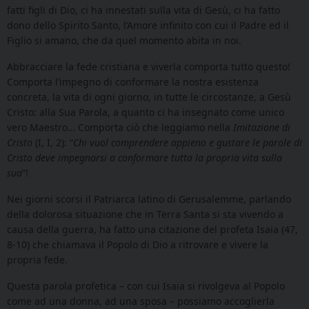
fatti figli di Dio, ci ha innestati sulla vita di Gesù, ci ha fatto
dono dello Spirito Santo, l’Amore infinito con cui il Padre ed il
Figlio si amano, che da quel momento abita in noi.
Abbracciare la fede cristiana e viverla comporta tutto questo!
Comporta l’impegno di conformare la nostra esistenza
concreta, la vita di ogni giorno, in tutte le circostanze, a Gesù
Cristo: alla Sua Parola, a quanto ci ha insegnato come unico
vero Maestro… Comporta ciò che leggiamo nella
Imitazione di
Cristo
(I, I, 2): “
Chi vuol comprendere appieno e gustare le parole di
Cristo deve impegnarsi a conformare tutta la propria vita sulla
sua
”!
Nei giorni scorsi il Patriarca latino di Gerusalemme, parlando
della dolorosa situazione che in Terra Santa si sta vivendo a
causa della guerra, ha fatto una citazione del profeta Isaia (47,
8-10)
che chiamava il Popolo di Dio a ritrovare e vivere la
propria fede.
Questa parola profetica – con cui Isaia si rivolgeva al Popolo
come ad una donna, ad una sposa – possiamo accoglierla