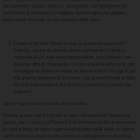
un continente vecchio, stanco e rassegnato, così impegnato ad
esorcizzare le solitudini e le angosce da non saper più gustare,
nella civiltà del dono, la vera bellezza della vita
».
Fratelli e Sorelle, Maria Ss.ma, la prima discepola del
Signore, anche da questo amato santuario ci invita a
ritornare a Lui: non sentimentalmente, non soltanto con
qualche atto di religiosità, ma con una vera adesione, con
l’impegno di vivere in modo da testimoniare che Egli è per
noi quanto abbiamo di più caro, che la nostra fede e tutto
ciò che essa contiene è il dono più prezioso ricevuto dal
Signore!
Sta per aprirsi l’Anno Santo del Giubileo.
Questa grazia che il Signore ci dona attraverso la Chiesa sua
sposa, non ci lasci indifferenti! È la chiamata di Dio a rinnovare
la nostra fede, la nostra speranza fondata sulla fede, la nostra
carità senza la quale la vita umana si rattrappisce e dissecca.