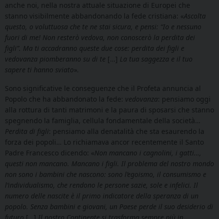
anche noi, nella nostra attuale situazione di Europei che
stanno visibilmente abbandonando la fede cristiana: «
Ascolta
questo, o voluttuosa che te ne stai sicura, e pensi: “Io e nessuno
fuori di me! Non resterò vedova, non conoscerò la perdita dei
figli”. Ma ti accadranno queste due cose: perdita dei figli e
vedovanza piomberanno su di te
[…]
La tua saggezza e il tuo
sapere ti hanno sviato
»
.
Sono significative le conseguenze che il Profeta annuncia al
Popolo che ha abbandonato la fede:
vedovanza
: pensiamo oggi
alla rottura di tanti matrimoni e la paura di sposarsi che stanno
spegnendo la famiglia, cellula fondamentale della società…
Perdita di figli
: pensiamo alla denatalità che sta esaurendo la
forza dei popoli… Lo richiamava ancor recentemente il Santo
Padre Francesco dicendo: «
Non mancano i cagnolini, i gatti…,
questi non mancano. Mancano i figli. Il problema del nostro mondo
non sono i bambini che nascono: sono l’egoismo, il consumismo e
l’individualismo, che rendono le persone sazie, sole e infelici. Il
numero delle nascite è il primo indicatore della speranza di un
popolo. Senza bambini e giovani, un Paese perde il suo desiderio di
futuro
[…]
Il nostro Continente si trasforma sempre più in