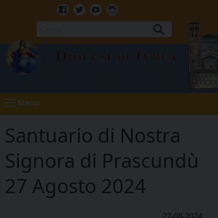
Skip
to
Facebook
Twitter
Youtube
Instagram
content
Cerca
Diocesi di Ivrea
Menu
Santuario di Nostra
Signora di Prascundù
27 Agosto 2024
27-08-2024