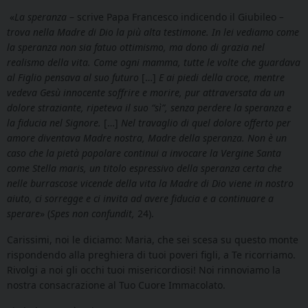
«
La speranza
– scrive Papa Francesco indicendo il Giubileo
–
trova nella Madre di Dio la più alta testimone. In lei vediamo come
la speranza non sia fatuo ottimismo, ma dono di grazia nel
realismo della vita. Come ogni mamma, tutte le volte che guardava
al Figlio pensava al suo futuro
[…]
E ai piedi della croce, mentre
vedeva Gesù innocente soffrire e morire, pur attraversata da un
dolore straziante, ripeteva il suo “sì”, senza perdere la speranza e
la fiducia nel Signore.
[…]
Nel travaglio di quel dolore offerto per
amore diventava Madre nostra, Madre della speranza. Non è un
caso che la pietà popolare continui a invocare la Vergine Santa
come Stella maris, un titolo espressivo della speranza certa che
nelle burrascose vicende della vita la Madre di Dio viene in nostro
aiuto, ci sorregge e ci invita ad avere fiducia e a continuare a
sperare
» (
Spes non confundit,
24).
Carissimi, noi le diciamo: Maria, che sei scesa su questo monte
rispondendo alla preghiera di tuoi poveri figli, a Te ricorriamo.
Rivolgi a noi gli occhi tuoi misericordiosi! Noi rinnoviamo la
nostra consacrazione al Tuo Cuore Immacolato.