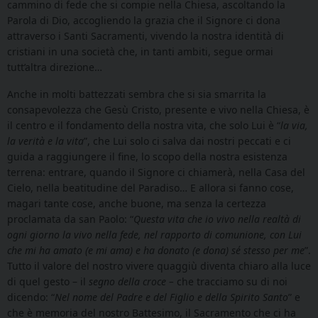
cammino di fede che si compie nella Chiesa, ascoltando la
Parola di Dio, accogliendo la grazia che il Signore ci dona
attraverso i Santi Sacramenti, vivendo la nostra identità di
cristiani in una società che, in tanti ambiti, segue ormai
tutt’altra direzione…
Anche in molti battezzati sembra che si sia smarrita la
consapevolezza che Gesù Cristo, presente e vivo nella Chiesa, è
il centro e il fondamento della nostra vita, che solo Lui è “
la via,
la verità e la vita
”, che Lui solo ci salva dai nostri peccati e ci
guida a raggiungere il fine, lo scopo della nostra esistenza
terrena: entrare, quando il Signore ci chiamerà, nella Casa del
Cielo, nella beatitudine del Paradiso… E allora si fanno cose,
magari tante cose, anche buone, ma senza la certezza
proclamata da san Paolo: “
Questa vita che io vivo nella realtà di
ogni giorno la vivo nella fede, nel rapporto di comunione, con Lui
che mi ha amato (e mi ama) e ha donato (e dona) sé stesso per me
”.
Tutto il valore del nostro vivere quaggiù diventa chiaro alla luce
di quel gesto – il
segno della croce –
che tracciamo su di noi
dicendo: “
Nel nome del Padre e del Figlio e della Spirito Santo
” e
che è memoria del nostro Battesimo, il Sacramento che ci ha