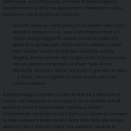
partecipare, qui a Prascundù, alla festa di Nostra Signora,
facendo memoria della sua apparizione a Giovannino e della
guarigione che la Vergine gli concesse.
Noi tutti siamo qui come pellegrini a chiedere alla nostra
Madre di rivolgere a noi i suoi occhi misericordiosi e il
nostro pellegrinaggio fin quassù ci ricorda quello che
Maria fece da Nazareth ad Ain Karem, salendo ai monti
della Giudea: un atto di fede quel cammino, poiché
l’angelo, annunciandole che il Figlio di Dio si faceva uomo
nel suo grembo immacolato, le disse: “Vedi! Anche
Elisabetta, anziana e sterile, ora porta in grembo un figlio”
… E Maria, come il Signore le aveva chiesto, partì per
andare a vedere.
Il pellegrinaggio è sempre un atto di fede ed è tale anche il
nostro, che compiamo in un tempo in cui si constata che ad
essere in crisi è proprio la fede cristiana, il
credere
cristianamente
; un tempo in cui il Signore ci chiede di rinnovare
la nostra adesione profonda alle verità della fede, alla visione
della vita che ci viene da Cristo; una adesione convinta al