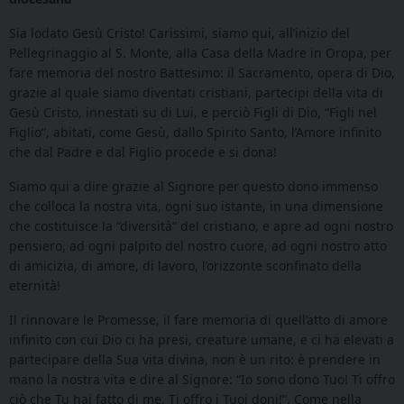
Sia lodato Gesù Cristo! Carissimi, siamo qui, all’inizio del
Pellegrinaggio al S. Monte, alla Casa della Madre in Oropa, per
fare memoria del nostro Battesimo: il Sacramento, opera di Dio,
grazie al quale siamo diventati cristiani, partecipi della vita di
Gesù Cristo, innestati su di Lui, e perciò Figli di Dio, “Figli nel
Figlio”, abitati, come Gesù, dallo Spirito Santo, l’Amore infinito
che dal Padre e dal Figlio procede e si dona!
Siamo qui a dire grazie al Signore per questo dono immenso
che colloca la nostra vita, ogni suo istante, in una dimensione
che costituisce la “diversità” del cristiano, e apre ad ogni nostro
pensiero, ad ogni palpito del nostro cuore, ad ogni nostro atto
di amicizia, di amore, di lavoro, l’orizzonte sconfinato della
eternità!
Il rinnovare le Promesse, il fare memoria di quell’atto di amore
infinito con cui Dio ci ha presi, creature umane, e ci ha elevati a
partecipare della Sua vita divina, non è un rito: è prendere in
mano la nostra vita e dire al Signore: “Io sono dono Tuo! Ti offro
ciò che Tu hai fatto di me, Ti offro i Tuoi doni!”. Come nella