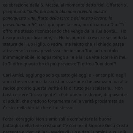
celebrazione della S. Messa, al momento detto “dell’Offertorio”,
preghiamo: “
dalla Tua bontà abbiamo ricevuto questo
pane/questo vino, frutto della terra e del nostro lavoro; lo
presentiamo a Te
”, così qui, questa sera, noi diciamo a Dio: “Ti
offro me stesso riconoscendo che vengo dalla Tua bontà… Ho
bisogno di purificazione, sì. Ho bisogno di crescere secondo la
statura del Tuo Figlio, o Padre, ma l’aiuto che Ti chiedo passa
attraverso la consapevolezza che io sono Tuo, ad un titolo
inimmaginabile, io appartengo a Te e la Tua vita scorre in me.
Io Ti offro quanto ho di più prezioso; Ti offro i Tuoi doni”!
Cari Amici, aggiungo solo questo: già oggi e – ancor più negli
anni che verranno – la scristianizzazione che avanza mina alla
radice proprio questa Verità e fa di tutto per scalzarla… Non
basta essere “brava gente”: c’è di uomini e donne, di giovani e
di adulti, che credono fortemente nella Verità proclamata da
Cristo, nella Verità che è Lui stesso.
Forza, coraggio! Non siamo soli a combattere la buona
battaglia della fede cristiana! C’è con noi il Signore Gesù Cristo
presente e vivo; c’è la S. Madre di Dio e degli uomini, a cui già