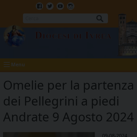
Skip
to
Facebook
Twitter
Youtube
Instagram
content
Cerca
Diocesi di Ivrea
Menu
Omelie per la partenza
dei Pellegrini a piedi
Andrate 9 Agosto 2024
09-08-2024