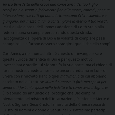
Teresa Benedetta della Croce alla conoscenza del tuo Figlio
crocifisso e a seguirlo fedelmente fino alla morte; concedi, per sua
intercessione, che tutti gli uomini riconoscano Cristo salvatore e
giungano, per mezzo di lui, a contemplare in eterno il tuo volto
”.
Passi di Dio e passi dell’uomo! L’adesione di Edith Stein alla
fede cristiana si compie percorrendo questa strada:
l’accoglienza dell’opera di Dio e la volontà di compiere passi
coraggiosi…: e furono davvero coraggiosi quelli che ella compì!
Cari Amici, a noi, non ad altri, è chiesto di rievangelizzare
questa Europa dimentica di Dio e per questo motivo
invecchiata e sterile… Il Signore fa la Sua parte, ma ci chiede di
fare la nostra: chiede a noi – che ancora crediamo in Lui – di
vivere con rinnovato slancio quel
matrimonio
di cui abbiamo
ascoltato nella I Lettura: «
Dice il Signore:
Ti farò mia sposa per
sempre, ti farò mia sposa nella fedeltà e tu conoscerai il Signore
».
È lo splendido annuncio del prodigio che Dio compirà
pienamente nel mistero dell’Incarnazione, Passione e Morte di
Nostro Signore Gesù Cristo: la nascita della Chiesa sposa di
Cristo, di uomini e donne divenuti nel S. Battesimo partecipi