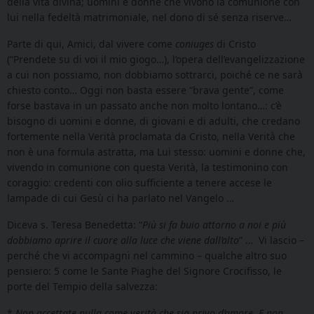
della vita divina; uomini e donne che vivono la comunione con
lui nella fedeltà matrimoniale, nel dono di sé senza riserve…
Parte di qui, Amici, dal vivere come
coniuges
di Cristo
(“Prendete su di voi il mio giogo…), l’opera dell’evangelizzazione
a cui non possiamo, non dobbiamo sottrarci, poiché ce ne sarà
chiesto conto… Oggi non basta essere “brava gente”, come
forse bastava in un passato anche non molto lontano…: c’è
bisogno di uomini e donne, di giovani e di adulti, che credano
fortemente nella Verità proclamata da Cristo, nella Verità che
non è una formula astratta, ma Lui stesso: uomini e donne che,
vivendo in comunione con questa Verità, la testimonino con
coraggio: credenti con olio sufficiente a tenere accese le
lampade di cui Gesù ci ha parlato nel Vangelo …
Diceva s. Teresa Benedetta: “
Più si fa buio attorno a noi e più
dobbiamo aprire il cuore alla luce che viene dall’alto
” … Vi lascio –
perché che vi accompagni nel cammino – qualche altro suo
pensiero: 5 come le Sante Piaghe del Signore Crocifisso, le
porte del Tempio della salvezza:
*
Non accettate nulla come verità che sia privo d’amore. E non