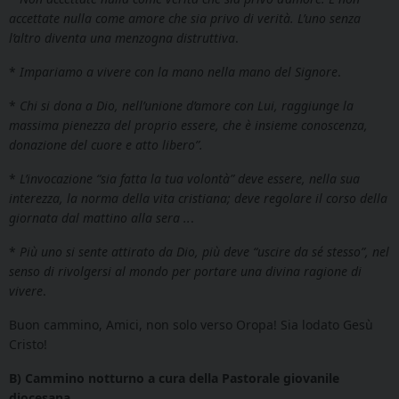
accettate nulla come amore che sia privo di verità. L’uno senza
l’altro diventa una menzogna distruttiva
.
*
Impariamo a vivere con la mano nella mano del Signore
.
*
Chi si dona a Dio, nell’unione d’amore con Lui, raggiunge la
massima pienezza del proprio essere, che è insieme conoscenza,
donazione del cuore e atto libero”.
*
L’invocazione “sia fatta la tua volontà” deve essere, nella sua
interezza, la norma della vita cristiana; deve regolare il corso della
giornata dal mattino alla sera ..
.
*
Più uno si sente attirato da Dio, più deve “uscire da sé stesso”, nel
senso di rivolgersi al mondo per portare una divina ragione di
vivere
.
Buon cammino, Amici, non solo verso Oropa! Sia lodato Gesù
Cristo!
B)
Cammino notturno
a cura della Pastorale giovanile
diocesana