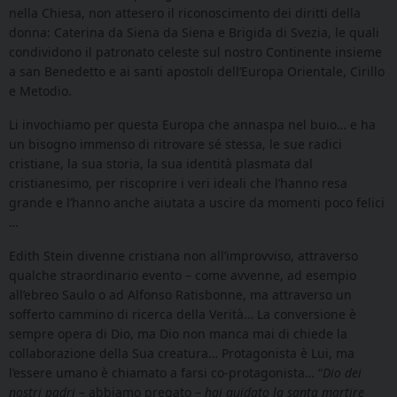
nella Chiesa, non attesero il riconoscimento dei diritti della
donna: Caterina da Siena da Siena e Brigida di Svezia, le quali
condividono il patronato celeste sul nostro Continente insieme
a san Benedetto e ai santi apostoli dell’Europa Orientale, Cirillo
e Metodio.
Li invochiamo per questa Europa che annaspa nel buio… e ha
un bisogno immenso di ritrovare sé stessa, le sue radici
cristiane, la sua storia, la sua identità plasmata dal
cristianesimo, per riscoprire i veri ideali che l’hanno resa
grande e l’hanno anche aiutata a uscire da momenti poco felici
…
Edith Stein divenne cristiana non all’improvviso, attraverso
qualche straordinario evento – come avvenne, ad esempio
all’ebreo Saulo o ad Alfonso Ratisbonne, ma attraverso un
sofferto cammino di ricerca della Verità… La conversione è
sempre opera di Dio, ma Dio non manca mai di chiede la
collaborazione della Sua creatura… Protagonista è Lui, ma
l’essere umano è chiamato a farsi co-protagonista… “
Dio dei
nostri padri
– abbiamo pregato –
hai guidato la santa martire