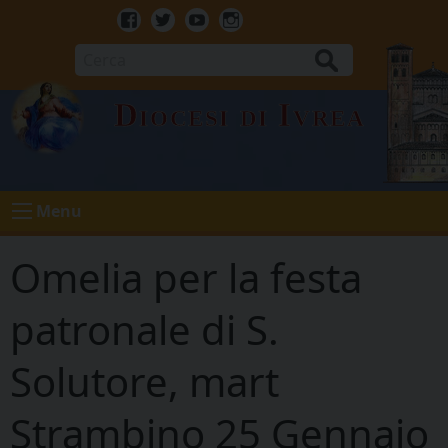
Skip
to
Facebook
Twitter
Youtube
Instagram
content
Cerca
Diocesi di Ivrea
Menu
Omelia per la festa
patronale di S.
Solutore, mart
Strambino 25 Gennaio