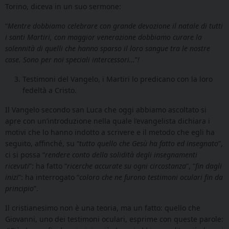
Torino, diceva in un suo sermone:
“
Mentre dobbiamo celebrare con grande devozione il natale di tutti
i santi Martiri, con maggior venerazione dobbiamo curare la
solennità di quelli che hanno sparso il loro sangue tra le nostre
case. Sono per noi speciali intercessori…
”
!
Testimoni del Vangelo, i Martiri lo predicano con la loro
fedeltà a Cristo.
Il Vangelo secondo san Luca che oggi abbiamo ascoltato si
apre con un’introduzione nella quale l’evangelista dichiara i
motivi che lo hanno indotto a scrivere e il metodo che egli ha
seguito, affinché, su “
tutto quello che Gesù ha fatto ed insegnato
”,
ci si possa “
rendere conto
della solidità degli insegnamenti
ricevuti
”: ha fatto “
ricerche accurate su ogni circostanza
”, “
fin dagli
inizi
”: ha interrogato “
coloro che ne furono testimoni oculari fin da
principio
”.
Il cristianesimo non è una teoria, ma un fatto: quello che
Giovanni, uno dei testimoni oculari, esprime con queste parole: