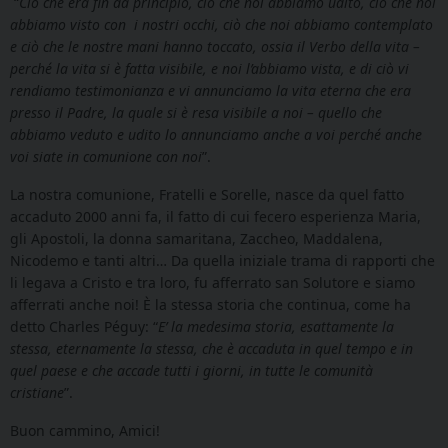
“
Ciò che era fin da principio, ciò che noi abbiamo udito, ciò che noi
abbiamo visto con i nostri occhi, ciò che noi abbiamo contemplato
e ciò che le nostre mani hanno toccato, ossia il Verbo della vita –
perché la vita si è fatta visibile, e noi l’abbiamo vista, e di ciò vi
rendiamo testimonianza e vi annunciamo la vita eterna che era
presso il Padre, la quale si è resa visibile a noi – quello che
abbiamo veduto e udito lo annunciamo anche a voi perché anche
voi siate in comunione con noi
”.
La nostra comunione, Fratelli e Sorelle, nasce da quel fatto
accaduto 2000 anni fa, il fatto di cui fecero esperienza Maria,
gli Apostoli, la donna samaritana, Zaccheo, Maddalena,
Nicodemo e tanti altri… Da quella iniziale trama di rapporti che
li legava a Cristo e tra loro, fu afferrato san Solutore e siamo
afferrati anche noi! È la stessa storia che continua, come ha
detto Charles Péguy: “
E’ la medesima storia, esattamente la
stessa, eternamente la stessa, che è accaduta in quel tempo e in
quel paese e che accade tutti i giorni, in tutte le comunità
cristiane
”.
Buon cammino, Amici!