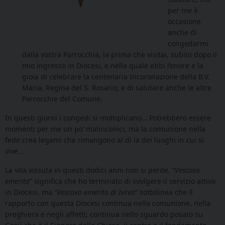
per me è
occasione
anche di
congedarmi
dalla vostra Parrocchia, la prima che visitai, subito dopo il
mio ingresso in Diocesi, e nella quale ebbi l’onore e la
gioia di celebrare la centenaria Incoronazione della B.V.
Maria, Regina del S. Rosario; e di salutare anche le altre
Parrocchie del Comune.
In questi giorni i congedi si moltiplicano… Potrebbero essere
momenti per me un po’ malinconici, ma la comunione nella
fede crea legami che rimangono al di là dei luoghi in cui si
vive…
La vita vissuta in questi dodici anni non si perde. “
Vescovo
emerito
” significa che ho terminato di svolgere il servizio attivo
in Diocesi, ma “
Vescovo emerito di Ivrea
” sottolinea che il
rapporto con questa Diocesi continua nella comunione, nella
preghiera e negli affetti; continua nello sguardo posato su