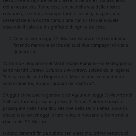
Gesù che è il Signore della Chiesa, il centro e il fondamento
della nostra vita. Tante cose, anche nella vita delle nostre
comunità, ci sembrano importanti e lo sono, ma passano.
L’essenziale è la nostra comunione con Cristo dalla quale
discende il valore e il significato di ogni altra cosa.
Ce lo insegna oggi il S. Martire Solutore che ricordiamo
facendo memoria anche dei suoi due compagni di vita e
di martirio.
“A Torino – leggiamo nel Martirologio Romano – si festeggiano i
santi Martiri
Ottavio, Solutore e Avventore
, soldati della legione
Tebea, i quali, sotto l’imperatore Massimiano, combattendo
valorosamente, furono coronati dal martirio”.
Sfuggiti al massacro generale ad Agaunum (oggi
St-Maurice
nel
Vallese), furono presi nei pressi di Torino: Solutore riuscì a
proseguire nella fuga fino alle rive della Dora Baltea, dove fu
decapitato. Ancor oggi le loro reliquie riposano a Torino nella
chiesa dei SS. Martiri.
Furono venerati fin da subito; san Massimo, primo Vescovo di