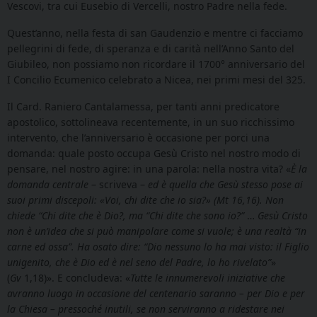
Vescovi, tra cui Eusebio di Vercelli, nostro Padre nella fede.
Quest’anno, nella festa di san Gaudenzio e mentre ci facciamo
pellegrini di fede, di speranza e di carità nell’Anno Santo del
Giubileo, non possiamo non ricordare il 1700° anniversario del
I Concilio Ecumenico celebrato a Nicea, nei primi mesi del 325.
Il Card. Raniero Cantalamessa, per tanti anni predicatore
apostolico, sottolineava recentemente, in un suo ricchissimo
intervento, che l’anniversario è occasione per porci una
domanda: quale posto occupa Gesù Cristo nel nostro modo di
pensare, nel nostro agire: in una parola: nella nostra vita? «
È la
domanda centrale
– scriveva –
ed è quella che Gesù stesso pose ai
suoi primi discepoli: «Voi, chi dite che io sia?» (Mt 16,16). Non
chiede “Chi dite che è Dio?, ma “Chi dite che sono io?”
…
Gesù Cristo
non è un’idea che si può manipolare come si vuole; è una realtà “in
carne ed ossa”. Ha osato dire: “Dio nessuno lo ha mai visto: il Figlio
unigenito, che è Dio ed è nel seno del Padre, lo ho rivelato”
»
(
Gv
1,18)». E concludeva: «
Tutte le innumerevoli iniziative che
avranno luogo in occasione del centenario saranno – per Dio e per
la Chiesa – pressoché inutili, se non serviranno a ridestare nei