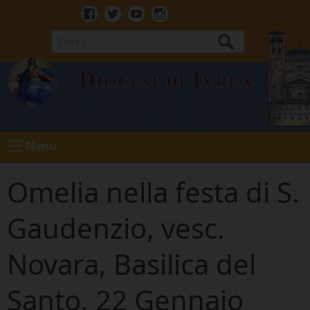
Skip
to
Facebook
Twitter
Youtube
Instagram
content
Cerca
Diocesi di Ivrea
Menu
Omelia nella festa di S.
Gaudenzio, vesc.
Novara, Basilica del
Santo, 22 Gennaio