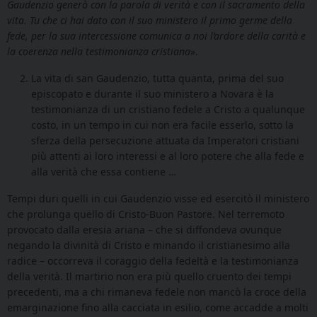
Gaudenzio generò con la parola di verità e con il sacramento della
vita. Tu che ci hai dato con il suo ministero il primo germe della
fede, per la sua intercessione comunica a noi l’ardore della carità e
la coerenza nella testimonianza cristiana
».
La vita di san Gaudenzio, tutta quanta, prima del suo
episcopato e durante il suo ministero a Novara è la
testimonianza di un cristiano fedele a Cristo a qualunque
costo, in un tempo in cui non era facile esserlo, sotto la
sferza della persecuzione attuata da Imperatori cristiani
più attenti ai loro interessi e al loro potere che alla fede e
alla verità che essa contiene …
Tempi duri quelli in cui Gaudenzio visse ed esercitò il ministero
che prolunga quello di Cristo-Buon Pastore. Nel terremoto
provocato dalla eresia ariana – che si diffondeva ovunque
negando la divinità di Cristo e minando il cristianesimo alla
radice – occorreva il coraggio della fedeltà e la testimonianza
della verità. Il martirio non era più quello cruento dei tempi
precedenti, ma a chi rimaneva fedele non mancò la croce della
emarginazione fino alla cacciata in esilio, come accadde a molti