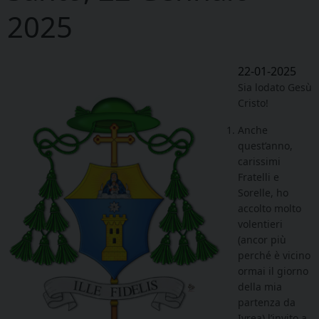
2025
22-01-2025
Sia lodato Gesù
Cristo!
Anche
quest’anno,
carissimi
Fratelli e
Sorelle, ho
accolto molto
volentieri
(ancor più
perché è vicino
ormai il giorno
della mia
partenza da
Ivrea) l’invito a