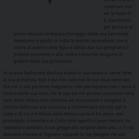
celebrare con
voi la festa di
S. Gaudenzio
per portare al
primo Vescovo di Novara l’omaggio della mia personale
devozione e quello di tutta la diocesi eporediese che si
onora di averlo come figlio e affida alla sua preghiera il
proprio cammino; e alla vostra comunità l’augurio di
godere della sua protezione.
In questa bellissima Basilica eretta in suo onore si sente forte
la sua presenza: Egli è qui non solo con le sue ossa venerate,
ma con il suo perenne magistero: non percepiamo con i sensi il
timbro della sua voce, ma le sue parole ancora risuonano nella
voce della Chiesa che continua ad annunciare il Vangelo; il
ricordo della sua vita continua a testimoniare ciò che egli è
stato e di cui il Prefazio della Messa canterà fra poco: «
Ha
prolungato il ministero di Cristo mite agnello e buon Pastore; ha
radunato e condotto il suo gregge alle sorgenti della vita…
». E noi
abbiamo chiesto al Signore: «
Guarda la tua famiglia che san