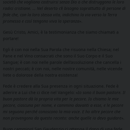
società che vogliono costruirsi senza Dio o che distruggono le loro
radici cristiane. … Nel deserto c’è bisogno soprattutto di persone di
fede che, con la loro stessa vita, indichino la via verso la Terra
promessa e così tengono viva la speranza
».
Gesù Cristo, Amici, è la testimonianza che siamo chiamati a
portare!
Egli è con noi nella Sua Parola che risuona nella Chiesa; nel
Pane e nel Vino consacrati che sono il Suo Corpo e il Suo
Sangue; è con noi nelle parole dell’assoluzione che cancella i
nostri peccati; è con noi, nelle nostre comunità, nelle vicende
liete o dolorose della nostra esistenza!
Fede è credere alla Sua presenza in ogni situazione. Fede è
aderire a Lui che ci dice nel Vangelo: «
Io sono il buon pastore. Il
buon pastore dà la propria vita per le pecore. Io chiamo le mie
pecore, ciascuna per nome, e cammino davanti a esse, e le pecore
mi seguono perché conoscono la mia voce. E ho altre pecore che
non provengono da questo recinto: anche quelle io devo guidare
».
Buon cammino! San Gaudenzio ci ottenga il dono di una fede