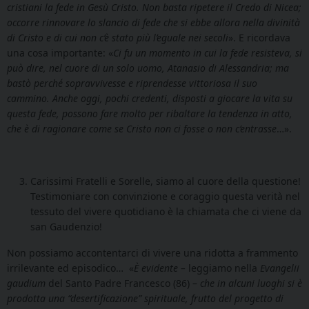
cristiani la fede in Gesù Cristo. Non basta ripetere il Credo di Nicea;
occorre rinnovare lo slancio di fede che si ebbe allora nella divinità
di Cristo e di cui non c’è stato più l’eguale nei secoli
». E ricordava
una cosa importante: «
Ci fu un momento in cui la fede resisteva, si
può dire, nel cuore di un solo uomo, Atanasio di Alessandria; ma
bastò perché sopravvivesse e riprendesse vittoriosa il suo
cammino. Anche oggi, pochi credenti, disposti a giocare la vita su
questa fede, possono fare molto per ribaltare la tendenza in atto,
che è di ragionare come se Cristo non ci fosse o non c’entrasse
…».
Carissimi Fratelli e Sorelle, siamo al cuore della questione!
Testimoniare con convinzione e coraggio questa verità nel
tessuto del vivere quotidiano è la chiamata che ci viene da
san Gaudenzio!
Non possiamo accontentarci di vivere una ridotta a frammento
irrilevante ed episodico… «
È evidente –
leggiamo nella
Evangelii
gaudium
del Santo Padre Francesco (86) –
che in alcuni luoghi si è
prodotta una “desertificazione” spirituale, frutto del progetto di