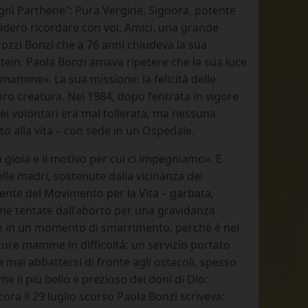
Agnì Parthene”: Pura Vergine, Signora, potente
esidero ricordare con voi, Amici, una grande
ozzi Bonzi che a 76 anni chiudeva la sua
Stein. Paola Bonzi amava ripetere che la sua luce
e mamme». La sua missione: la felicità delle
loro creatura. Nel 1984, dopo l’entrata in vigore
a dei volontari era mal tollerata, ma nessuna
to alla vita – con sede in un Ospedale.
a gioia e il motivo per cui ci impegniamo». E
elle madri, sostenute dalla vicinanza dei
idente del Movimento per la Vita – garbata,
e tentate dall’aborto per una gravidanza
ate in un momento di smarrimento, perché è nel
future mamme in difficoltà; un servizio portato
mai abbattersi di fronte agli ostacoli, spesso
e il più bello e prezioso dei doni di Dio:
ora il 29 luglio scorso Paola Bonzi scriveva: