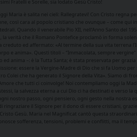
simi Fratelli e Sorelle, sia lodato Gesù Cristo!
ggi Maria è salita nei cieli: Rallegratevi! Con Cristo regna 
nne, così cara al popolo cristiano che ovunque – come qui i
tedrali. Quando il venerabile Pio XII, nell’Anno Santo del 19
a, la verità che il Romano Pontefice proclamò in forma solenn
a creduto ed affermato: «Al termine della sua vita terrena 
 corpo e anima». Questi titoli – “Immacolata, sempre vergine”
o ed anima –: è la Tutta Santa; è stata preservata per grazia
missione: essere la Vergine-Madre di Dio che si fa Uomo per 
Colei che ha generato il Signore della Vita». Siamo di fronte
Amore che tutti ci coinvolge! Noi contempliamo oggi la Madon
 stessi, la salvezza eterna a cui Dio ci ha destinati e verso 
gni nostro passo, ogni pensiero, ogni gesto nella nostra es
 ringraziare il Signore per il dono di essere cristiani, grazi
n Cristo Gesù. Maria nel Magnificat cantò questa straordinari
sce sofferenza, tensioni, problemi e conflitti, ma il tempo