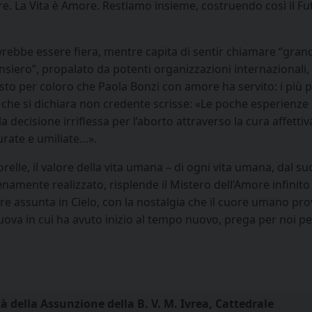
nire. La Vita è Amore. Restiamo insieme, costruendo così il
ovrebbe essere fiera, mentre capita di sentir chiamare “grandi
nsiero”, propalato da potenti organizzazioni internazionali
to per coloro che Paola Bonzi con amore ha servito: i più pic
che si dichiara non credente scrisse: «Le poche esperienze di
lla decisione irriflessa per l’aborto attraverso la cura affet
urate e umiliate…».
e Sorelle, il valore della vita umana – di ogni vita umana, da
enamente realizzato, risplende il Mistero dell’Amore infinito 
re assunta in Cielo, con la nostalgia che il cuore umano pro
nuova in cui ha avuto inizio al tempo nuovo, prega per noi pe
à della Assunzione della B. V. M. Ivrea, Cattedrale