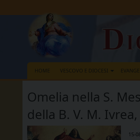
Skip
to
content
Di
HOME
VESCOVO E DIOCESI
EVANGE
Omelia nella S. Mes
della B. V. M. Ivre
15-0