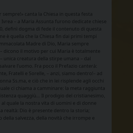
per sempre!» canta la Chiesa in questa festa
n Ivrea – a Maria Assunta furono dedicate chiese
50, definì dogma di fede il contenuto di questa
e è quella che la Chiesa fin dai primi tempi
l’Immacolata Madre di Dio, Maria sempre
 – dicono il motivo per cui Maria è totalmente
 – unica creatura della stirpe umana – dal
salvare l’uomo. Fra poco il Prefazio canterà:
, Fratelli e Sorelle, – anzi, siamo dentro!– ad
na Ss.ma, e ciò che in lei risplende agli occhi
la quale ci chiama a camminare: la meta raggiunta
istenza quaggiù… Il prodigio del cristianesimo,
e al quale la nostra vita di uomini e di donne
a realtà: Dio è presente dentro la storia;
 della salvezza, della novità che irrompe e