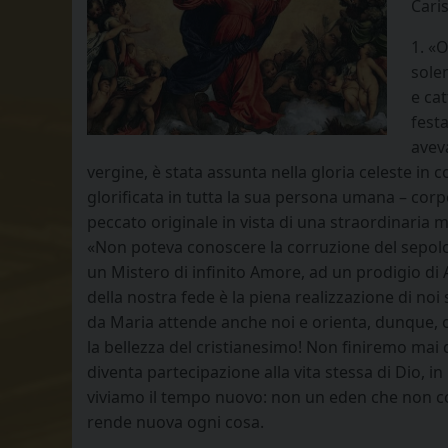
Caris
1. «O
sole
e cat
fest
avev
vergine, è stata assunta nella gloria celeste in
glorificata in tutta la sua persona umana – corp
peccato originale in vista di una straordinaria 
«Non poteva conoscere la corruzione del sepolcro 
un Mistero di infinito Amore, ad un prodigio di 
della nostra fede è la piena realizzazione di noi
da Maria attende anche noi e orienta, dunque, o
la bellezza del cristianesimo! Non finiremo mai di
diventa partecipazione alla vita stessa di Dio, i
viviamo il tempo nuovo: non un eden che non cono
rende nuova ogni cosa.