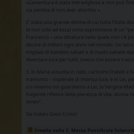
«L’avventura è stata meravigliosa e non può fi
sia pentita di non aver abortito ».
E’ stata una grande donna di cui tutta l’Italia d
(e non solo ad essa) sono espressione di un “pe
Francesco – una dittatura nella quale non c’è pos
decine di milioni ogni anno nel mondo. Un laico 
migliaia di bambini salvati e di madri salvate da
diventare luce per tutti, invece che essere trasc
3. In Maria assunta in cielo, carissimi Fratelli 
tramonto – risplende di intensa luce, e in Lei, pi
cui viviamo noi guardiamo a Lei, la Vergine-Mad
Fulgente riflesso della pienezza di vita, donna 
Amen”.
Sia lodato Gesù Cristo!
Omelia nella S. Messa Pontificale Solennit