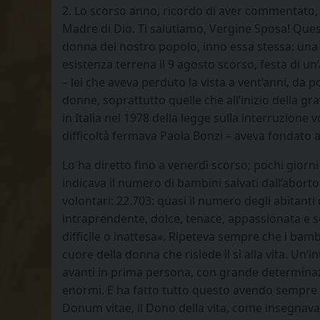
2. Lo scorso anno, ricordo di aver commentato, 
Madre di Dio. Ti salutiamo, Vergine Sposa! Quest’
donna del nostro popolo, inno essa stessa: una 
esistenza terrena il 9 agosto scorso, festa di u
– lei che aveva perduto la vista a vent’anni, da 
donne, soprattutto quelle che all’inizio della gra
in Italia nel 1978 della legge sulla interruzione 
difficoltà fermava Paola Bonzi – aveva fondato a 
Lo ha diretto fino a venerdì scorso; pochi giorni
indicava il numero di bambini salvati dall’aborto
volontari: 22.703: quasi il numero degli abitant
intraprendente, dolce, tenace, appassionata e 
difficile o inattesa». Ripeteva sempre che i b
cuore della donna che risiede il sì alla vita. Un
avanti in prima persona, con grande determinazi
enormi. E ha fatto tutto questo avendo sempre chi
Donum vitae, il Dono della vita, come insegnava 