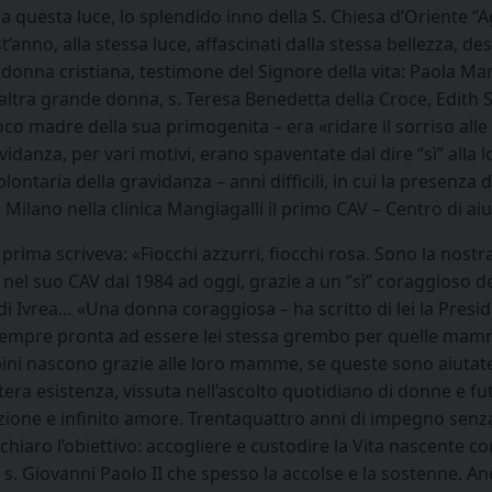
a questa luce, lo splendido inno della S. Chiesa d’Oriente “
anno, alla stessa luce, affascinati dalla stessa bellezza, d
donna cristiana, testimone del Signore della vita: Paola Mar
n’altra grande donna, s. Teresa Benedetta della Croce, Edith 
poco madre della sua primogenita – era «ridare il sorriso all
vidanza, per vari motivi, erano spaventate dal dire “sì” alla 
volontaria della gravidanza – anni difficili, in cui la presenz
Milano nella clinica Mangiagalli il primo CAV – Centro di aiu
 prima scriveva: «Fiocchi azzurri, fiocchi rosa. Sono la nostr
 nel suo CAV dal 1984 ad oggi, grazie a un “sì” coraggioso d
i di Ivrea… «Una donna coraggiosa – ha scritto di lei la Pres
sempre pronta ad essere lei stessa grembo per quelle mamm
ambini nascono grazie alle loro mamme, se queste sono aiut
’intera esistenza, vissuta nell’ascolto quotidiano di donne e 
one e infinito amore. Trentaquattro anni di impegno senza 
aro l’obiettivo: accogliere e custodire la Vita nascente com
s. Giovanni Paolo II che spesso la accolse e la sostenne. Anc