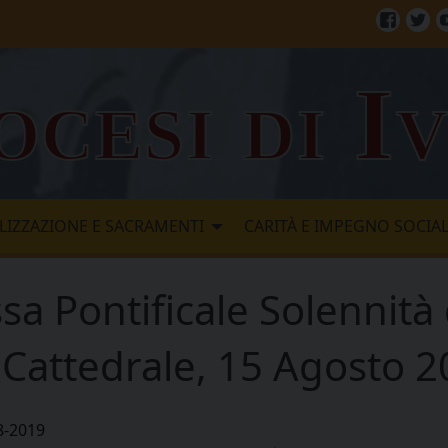
Facebo
Twi
ocesi di I
LIZZAZIONE E SACRAMENTI
CARITÀ E IMPEGNO SOCIA
sa Pontificale Solennità
a, Cattedrale, 15 Agosto 
8-2019