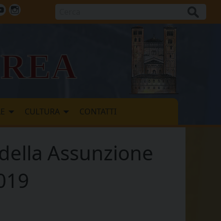
Cerca
ok
tter
Youtube
Instagram
vrea
LE
CULTURA
CONTATTI
 della Assunzione
2019