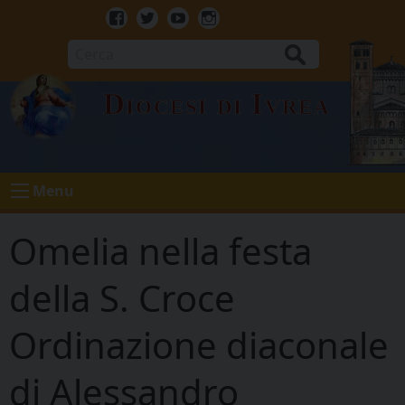
Skip
to
Facebook
Twitter
Youtube
Instagram
content
Cerca
Diocesi di Ivrea
Menu
Omelia nella festa
della S. Croce
Ordinazione diaconale
di Alessandro