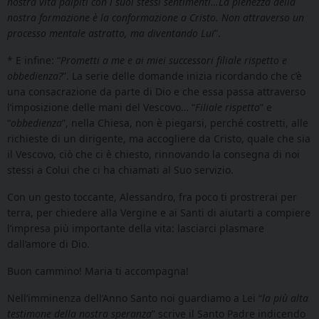
nostra vita palpiti con i suoi stessi sentimenti…La pienezza della
nostra formazione è la conformazione a Cristo. Non attraverso un
processo mentale astratto, ma diventando Lui
”.
* E infine: “
Prometti a me e ai miei successori filiale rispetto e
obbedienza?
”. La serie delle domande inizia ricordando che c’è
una consacrazione da parte di Dio e che essa passa attraverso
l’imposizione delle mani del Vescovo… “
Filiale rispetto
” e
“
obbedienza
”, nella Chiesa, non è piegarsi, perché costretti, alle
richieste di un dirigente, ma accogliere da Cristo, quale che sia
il Vescovo, ciò che ci è chiesto, rinnovando la consegna di noi
stessi a Colui che ci ha chiamati al Suo servizio.
Con un gesto toccante, Alessandro, fra poco ti prostrerai per
terra, per chiedere alla Vergine e ai Santi di aiutarti a compiere
l’impresa più importante della vita: lasciarci plasmare
dall’amore di Dio.
Buon cammino! Maria ti accompagna!
Nell’imminenza dell’Anno Santo noi guardiamo a Lei “
la più alta
testimone della nostra speranza
” scrive il Santo Padre indicendo