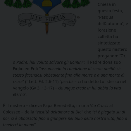
Chiesa in
questa festa,
“Pasqua
dell’autunno”; e
l’orazione
colletta ha
sintetizzato
questo mistero
pregando: “
Tu,
o Padre, hai voluto salvare gli uomini
”: il Padre dona suo
Figlio ed Egli “
assumendo la condizione di servo
umiliò sé
stesso facendosi obbediente fino alla morte e a una morte di
croce
” (I Lett. Fil. 2,6-11) “
perché –
ci ha detto Lui stesso nel
Vangelo (Gv 3, 13-17) –
chiunque crede in lui abbia la vita
eterna
”.
È il mistero – diceva Papa Benedetto, in una
Via Crucis
al
Colosseo – della “
vastità dell’amore di Dio
” che “
si è piegato su di
noi, si è abbassato fino a giungere nel buio della nostra vita, fino a
tenderci la mano
”.