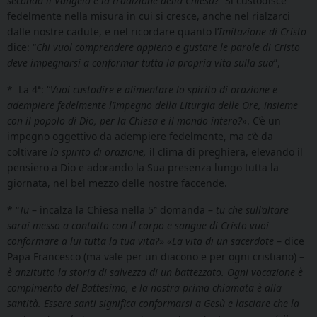
secondo il Vangelo e la tradizione della Chiesa?
” Si custodisce
fedelmente nella misura in cui si cresce, anche nel rialzarci
dalle nostre cadute, e nel ricordare quanto l’
Imitazione di Cristo
dice: “
Chi vuol comprendere appieno e gustare le parole di Cristo
deve impegnarsi a conformar tutta la propria vita sulla sua
”,
* La 4ª: “
Vuoi custodire e alimentare lo spirito di orazione e
adempiere fedelmente l’impegno della Liturgia delle Ore, insieme
con il popolo di Dio, per la Chiesa e il mondo intero?
». C’è un
impegno oggettivo da adempiere fedelmente, ma c’è da
coltivare
lo spirito di orazione,
il clima di preghiera, elevando il
pensiero a Dio e adorando la Sua presenza lungo tutta la
giornata, nel bel mezzo delle nostre faccende.
* “
Tu
– incalza la Chiesa nella 5ª domanda –
tu che sull’altare
sarai messo a contatto con il corpo e sangue di Cristo vuoi
conformare a lui tutta la tua vita?
» «
La vita di un sacerdote
– dice
Papa Francesco (ma vale per un diacono e per ogni cristiano) –
è anzitutto la storia di salvezza di un battezzato.
Ogni vocazione è
compimento del Battesimo, e la nostra prima chiamata è alla
santità. Essere santi significa conformarsi a Gesù e lasciare che la