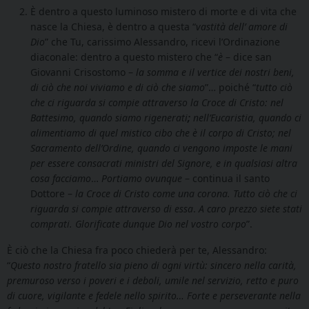
È dentro a questo luminoso mistero di morte e di vita che
nasce la Chiesa, è dentro a questa “
vastità dell’ amore di
Dio
” che Tu, carissimo Alessandro, ricevi l’Ordinazione
diaconale: dentro a questo mistero che “
è
– dice san
Giovanni Crisostomo –
la somma e il vertice dei nostri beni,
di ciò che noi viviamo e di ciò che siamo
”… poiché “
tutto ciò
che ci riguarda si compie attraverso la Croce di Cristo: nel
Battesimo, quando siamo rigenerati
;
nell’Eucaristia, quando ci
alimentiamo di quel mistico cibo che è il corpo di Cristo; nel
Sacramento dell’Ordine, quando ci vengono imposte le mani
per essere consacrati ministri del Signore, e in qualsiasi altra
cosa facciamo
…
Portiamo ovunque
– continua il santo
Dottore –
la Croce di Cristo come una corona. Tutto ciò che ci
riguarda si compie attraverso di essa
.
A caro prezzo siete stati
comprati. Glorificate dunque Dio nel vostro corpo
”.
È ciò che la Chiesa fra poco chiederà per te, Alessandro:
“
Questo nostro fratello sia pieno di ogni virtù: sincero nella carità,
premuroso verso i poveri e i deboli, umile nel servizio, retto e puro
di cuore, vigilante e fedele nello spirito… Forte e perseverante nella