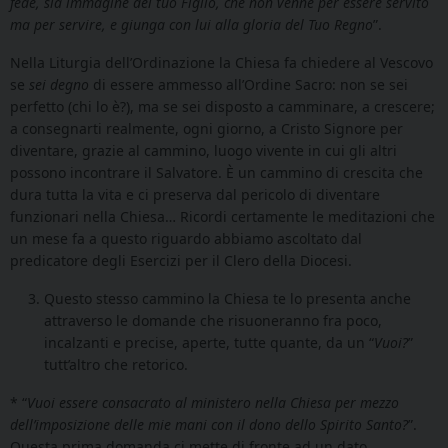
fede, sia immagine del tuo Figlio, che non venne per essere servito
ma per servire, e giunga con lui alla gloria del Tuo Regno
”.
Nella Liturgia dell’Ordinazione la Chiesa fa chiedere al Vescovo
se
sei degno
di essere ammesso all’Ordine Sacro: non se sei
perfetto (chi lo è?), ma se sei disposto a camminare, a crescere;
a consegnarti realmente, ogni giorno, a Cristo Signore per
diventare, grazie al cammino, luogo vivente in cui gli altri
possono incontrare il Salvatore. È un cammino di crescita che
dura tutta la vita e ci preserva dal pericolo di diventare
funzionari nella Chiesa… Ricordi certamente le meditazioni che
un mese fa a questo riguardo abbiamo ascoltato dal
predicatore degli Esercizi per il Clero della Diocesi.
Questo stesso cammino la Chiesa te lo presenta anche
attraverso le domande che risuoneranno fra poco,
incalzanti e precise, aperte, tutte quante, da un “
Vuoi?
”
tutt’altro che retorico.
* “
Vuoi essere
consacrato al ministero nella Chiesa per mezzo
dell’imposizione delle mie mani con il dono dello Spirito Santo?
”.
Questa prima domanda ci mette di fronte ad un dato