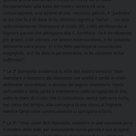
fondamentale: alla base del nostro servire c’è una
consacrazione, una azione di Dio; nessuno, perciò, è “padrone”
di ciò che fa e di dove lo fa;
ministro
significa “servo”… Lo dice
splendidamente l’
Imitazione di Cristo
(III, LVIII) attribuendo al
Signore parole che attingono alla S. Scrittura: “
Io ti ho chiamato
per grazia, ti ho attirato con amore misericordioso, ti ho condotto
attraverso varie prove. Io ti ho fatto partecipe di consolazioni
magnifiche, io ti ho dato la perseveranza, io ho coronato le tue
sofferenze”.
* La 2ª domanda evidenzia lo stile del nostro servizio: “
Vuoi
esercitare il ministero del diaconato con umiltà e carità in aiuto
dell’ordine sacerdotale, a servizio del popolo cristiano?
». Fonte
dell’
umiltà
e della
carità
è mantenersi sotto lo sguardo di Dio,
sotto le mani di Cristo che ci custodisce; senza sottrarre nulla,
nel corso del tempo, alla consegna di noi stessi al Signore,
mentre tante cose continuamente ci spingono a farlo.
* La 3ª: “
Vuoi, come dice l’Apostolo, custodire in una coscienza pura
il mistero della fede, per annunziarla con la parola e con le opere,