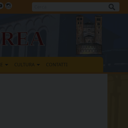
Cerca
ok
tter
Youtube
Instagram
vrea
LE
CULTURA
CONTATTI