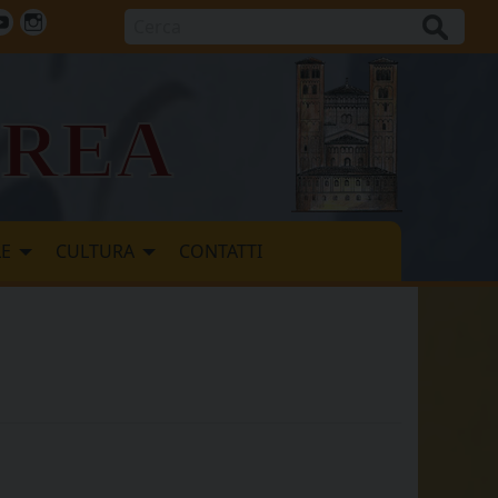
Cerca
ok
tter
Youtube
Instagram
vrea
LE
CULTURA
CONTATTI