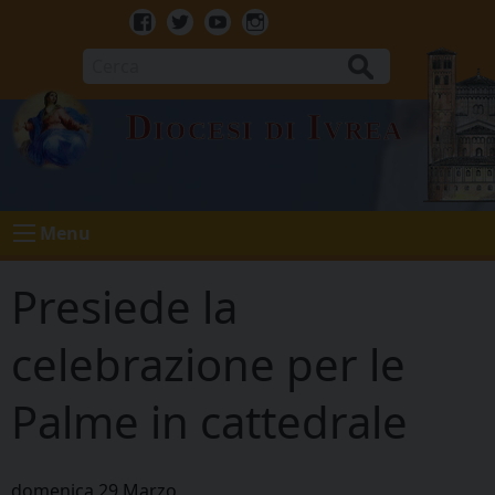
Skip
to
Facebook
Twitter
Youtube
Instagram
content
Cerca
Diocesi di Ivrea
Menu
Presiede la
celebrazione per le
Palme in cattedrale
domenica
29
Marzo