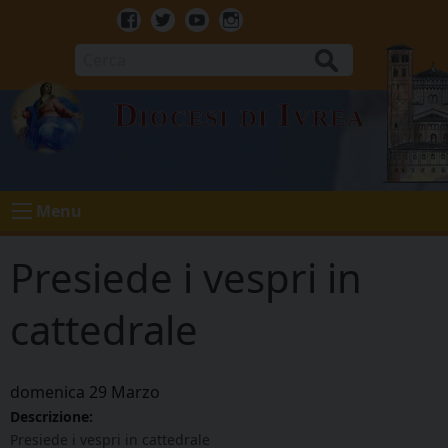
Skip
to
Facebook
Twitter
Youtube
Instagram
content
Cerca
Diocesi di Ivrea
Menu
Presiede i vespri in
cattedrale
domenica
29
Marzo
Descrizione:
Presiede i vespri in cattedrale