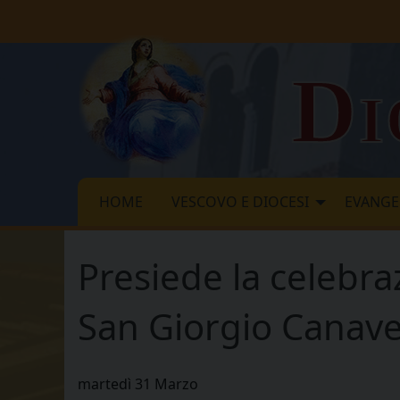
Skip
to
content
Di
HOME
VESCOVO E DIOCESI
EVANGE
Presiede la celebra
San Giorgio Canav
martedì
31
Marzo