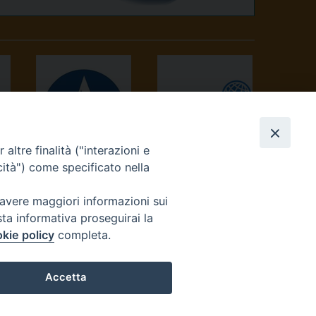
altre finalità ("interazioni e
AVVENIRE
TV 2000
cità") come specificato nella
 avere maggiori informazioni sui
sta informativa proseguirai la
kie policy
completa.
Accetta
reteriacuria@diocesivrea.it
Preferenze Cookie