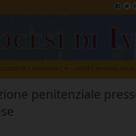
Facebo
Twi
ocesi di I
LIZZAZIONE E SACRAMENTI
CARITÀ E IMPEGNO SOCIA
zione penitenziale press
ese