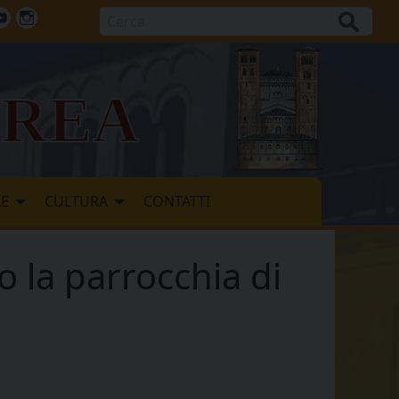
Cerca
ok
tter
Youtube
Instagram
vrea
LE
CULTURA
CONTATTI
o la parrocchia di