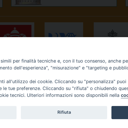
imili per finalità tecniche e, con il tuo consenso, anche per 
NEWS.VA
RADIO VATICANA
OSSERVATORE
amento dell'esperienza", "misurazione" e "targeting e pubbli
ROMANO
i all'utilizzo dei cookie. Cliccando su "personalizza" puoi
re le tue preferenze. Cliccando su "rifiuta" o chiudendo que
okie tecnici. Ulteriori informazioni sono disponibili nella
coo
Diocesi di Ivrea
Rifiuta
tello, 3 10015 Ivrea (To) Tel. 0125.641138 Fax 0125.40296 seg