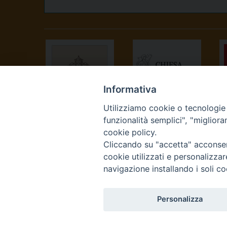
Informativa
Utilizziamo cookie o tecnologie s
SANTA SEDE
CONFERENZA
funzionalità semplici", "miglior
EPISCOPALE
cookie policy.
ITALIANA
Cliccando su "accetta" acconsent
cookie utilizzati e personalizza
navigazione installando i soli co
Personalizza
Curia Vescovile Piazza Cas