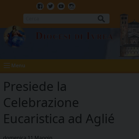
Skip
to
Facebook
Twitter
Youtube
Instagram
content
Cerca
Diocesi di Ivrea
Menu
Presiede la
Celebrazione
Eucaristica ad Aglié
domenica
11
Maggio