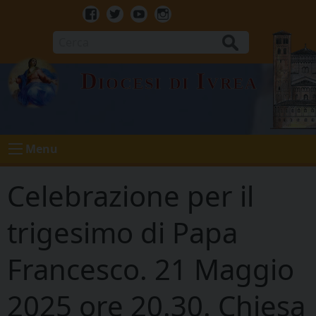
Skip
to
Facebook
Twitter
Youtube
Instagram
content
Cerca
Diocesi di Ivrea
Menu
Celebrazione per il
trigesimo di Papa
Francesco. 21 Maggio
2025 ore 20.30. Chiesa