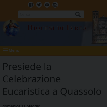
Skip
to
Facebook
Twitter
Youtube
Instagram
content
Cerca
Diocesi di Ivrea
Menu
Presiede la
Celebrazione
Eucaristica a Quassolo
domenica
11
Maggio