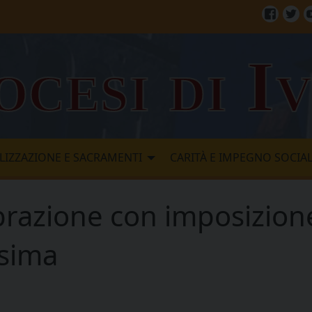
Facebo
Twi
ocesi di I
LIZZAZIONE E SACRAMENTI
CARITÀ E IMPEGNO SOCIA
brazione con imposizion
esima