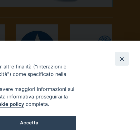
altre finalità ("interazioni e
AVVENIRE
TV 2000
cità") come specificato nella
 avere maggiori informazioni sui
sta informativa proseguirai la
kie policy
completa.
Accetta
reteriacuria@diocesivrea.it
Preferenze Cookie