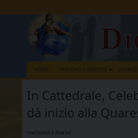
Skip
to
content
Di
HOME
VESCOVO E DIOCESI
EVANGE
In Cattedrale, Cele
dà inizio alla Quar
mercoledì
5
Marzo