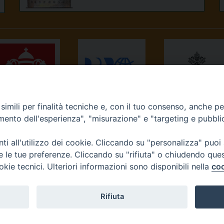
imili per finalità tecniche e, con il tuo consenso, anche per 
NEWS.VA
RADIO VATICANA
OSSERVATORE
amento dell'esperienza", "misurazione" e "targeting e pubbli
ROMANO
i all'utilizzo dei cookie. Cliccando su "personalizza" puoi
re le tue preferenze. Cliccando su "rifiuta" o chiudendo que
okie tecnici. Ulteriori informazioni sono disponibili nella
coo
Diocesi di Ivrea
Rifiuta
tello, 3 10015 Ivrea (To) Tel. 0125.641138 Fax 0125.40296 seg