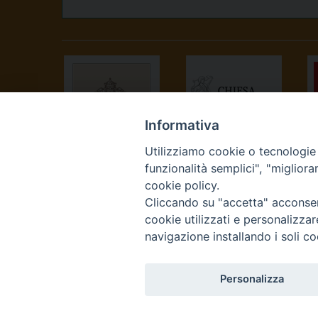
Informativa
Utilizziamo cookie o tecnologie s
SANTA SEDE
CONFERENZA
funzionalità semplici", "miglior
EPISCOPALE
cookie policy.
ITALIANA
Cliccando su "accetta" acconsent
cookie utilizzati e personalizza
navigazione installando i soli co
Personalizza
Curia Vescovile Piazza Cas