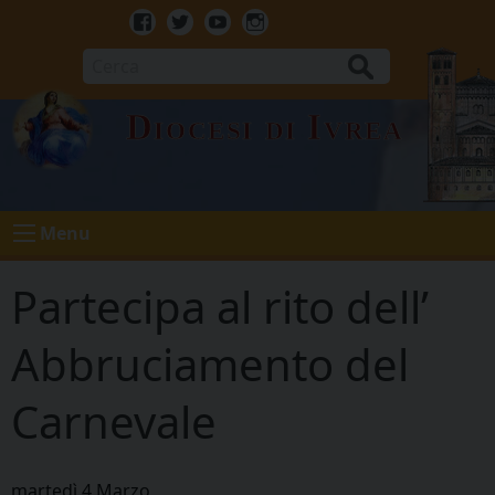
Skip
to
Facebook
Twitter
Youtube
Instagram
content
Cerca
Diocesi di Ivrea
Menu
Partecipa al rito dell’
Abbruciamento del
Carnevale
martedì
4
Marzo