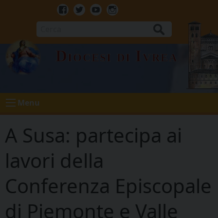
Skip
to
Facebook
Twitter
Youtube
Instagram
content
Cerca
Diocesi di Ivrea
Menu
A Susa: partecipa ai
lavori della
Conferenza Episcopale
di Piemonte e Valle