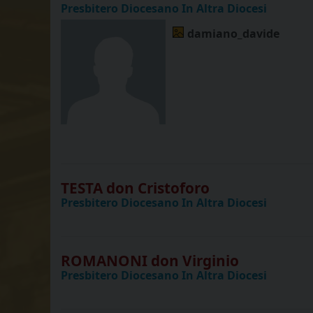
Presbitero Diocesano In Altra Diocesi
damiano_davide
TESTA don Cristoforo
Presbitero Diocesano In Altra Diocesi
ROMANONI don Virginio
Presbitero Diocesano In Altra Diocesi