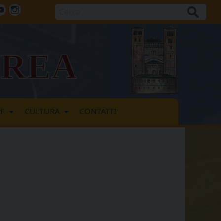
Cerca
ok
tter
Youtube
Instagram
vrea
LE
CULTURA
CONTATTI