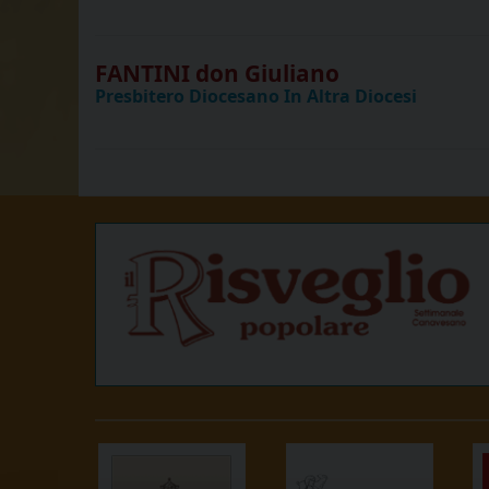
FANTINI don Giuliano
Presbitero Diocesano In Altra Diocesi
P
o
s
t
N
a
v