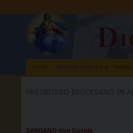
Skip
to
content
Di
HOME
VESCOVO E DIOCESI
EVANGE
PRESBITERO DIOCESANO IN A
DAMIANO don Davide