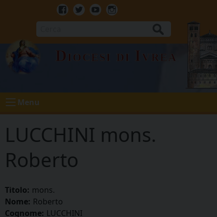
Skip
to
Facebook
Twitter
Youtube
Instagram
content
Cerca
Diocesi di Ivrea
Menu
LUCCHINI mons.
Roberto
Titolo:
mons.
Nome:
Roberto
Cognome:
LUCCHINI