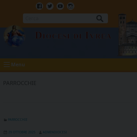
Skip
to
Facebook
Twitter
Youtube
Instagram
content
Cerca
Diocesi di Ivrea
Menu
PARROCCHIE
PARROCCHIE
29 OTTOBRE 2025
ADMINDIOCESI