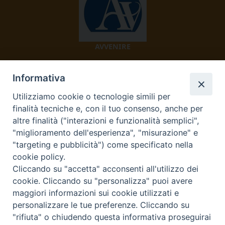
AVVENIRE
Informativa
Utilizziamo cookie o tecnologie simili per
finalità tecniche e, con il tuo consenso, anche per
altre finalità ("interazioni e funzionalità semplici",
"miglioramento dell'esperienza", "misurazione" e
TV 2000
"targeting e pubblicità") come specificato nella
cookie policy.
Cliccando su "accetta" acconsenti all'utilizzo dei
cookie. Cliccando su "personalizza" puoi avere
Diocesi di Ivrea
maggiori informazioni sui cookie utilizzati e
personalizzare le tue preferenze. Cliccando su
Curia Vescovile Piazza Castello, 3 10015 Ivrea (To) Tel.
"rifiuta" o chiudendo questa informativa proseguirai