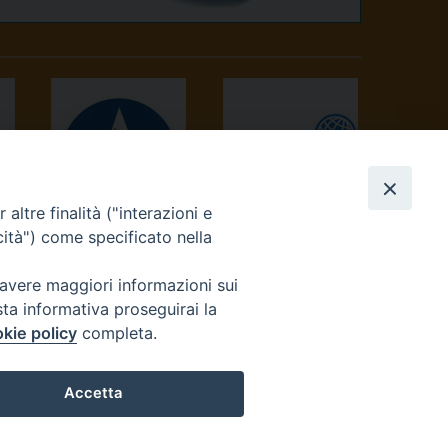
altre finalità ("interazioni e
AVVENIRE
TV 2000
cità") come specificato nella
 avere maggiori informazioni sui
sta informativa proseguirai la
kie policy
completa.
Accetta
reteriacuria@diocesivrea.it
Preferenze Cookie