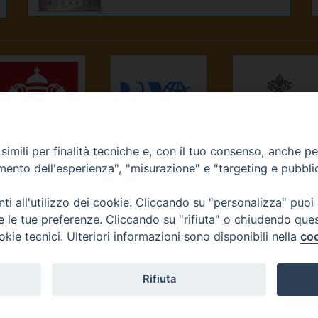
imili per finalità tecniche e, con il tuo consenso, anche per 
NEWS.VA
RADIO VATICANA
OSSERVATORE
amento dell'esperienza", "misurazione" e "targeting e pubbli
ROMANO
i all'utilizzo dei cookie. Cliccando su "personalizza" puoi
re le tue preferenze. Cliccando su "rifiuta" o chiudendo que
okie tecnici. Ulteriori informazioni sono disponibili nella
coo
Diocesi di Ivrea
Rifiuta
tello, 3 10015 Ivrea (To) Tel. 0125.641138 Fax 0125.40296 seg