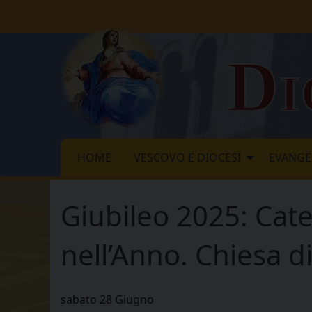
Skip
to
content
Di
HOME
VESCOVO E DIOCESI
EVANGE
Giubileo 2025: Catec
nell’Anno. Chiesa d
sabato
28
Giugno