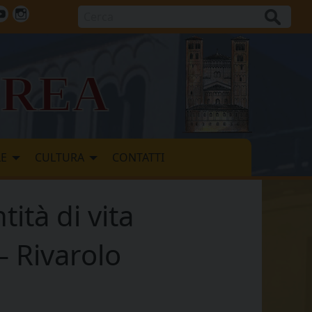
Cerca
ok
tter
Youtube
Instagram
vrea
LE
CULTURA
CONTATTI
ità di vita
– Rivarolo