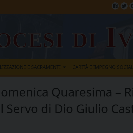
Facebo
Twi
ocesi di I
LIZZAZIONE E SACRAMENTI
CARITÀ E IMPEGNO SOCIA
domenica Quaresima – R
l Servo di Dio Giulio Cast