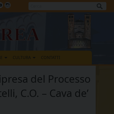
Cerca
ok
tter
Youtube
Instagram
vrea
LE
CULTURA
CONTATTI
ipresa del Processo
elli, C.O. – Cava de’