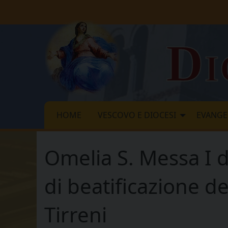
Skip
to
content
Di
HOME
VESCOVO E DIOCESI
EVANGE
Omelia S. Messa I 
di beatificazione de
Tirreni